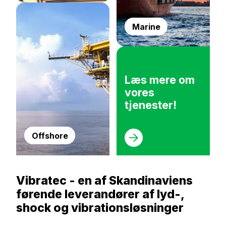
Marine
Læs mere om
vores
tjenester!
Offshore
Vibratec - en af Skandinaviens
førende leverandører af lyd-,
shock og vibrationsløsninger