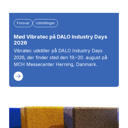
Forsvar
Udstillinger
Mød Vibratec på DALO Industry Days
2026
Vibratec udstiller på DALO Industry Days
2026, der finder sted den 19.–20. august på
MCH Messecenter Herning, Danmark.