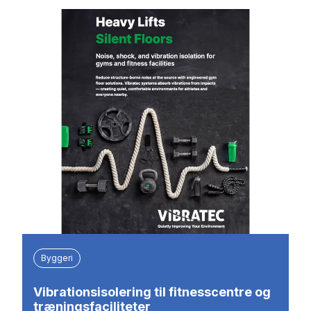
Byggeri
Vibrationsisolering til fitnesscentre og
træningsfaciliteter