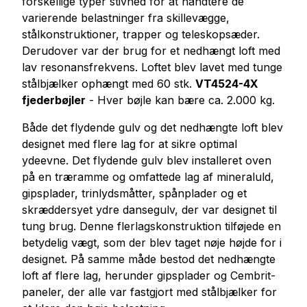
forskellige typer stivhed for at håndtere de
varierende belastninger fra skillevægge,
stålkonstruktioner, trapper og teleskopsæder.
Derudover var der brug for et nedhængt loft med
lav resonansfrekvens. Loftet blev lavet med tunge
stålbjælker ophængt med 60 stk.
VT4524-4X
fjederbøjler
- Hver bøjle kan bære ca. 2.000 kg.
Både det flydende gulv og det nedhængte loft blev
designet med flere lag for at sikre optimal
ydeevne. Det flydende gulv blev installeret oven
på en træramme og omfattede lag af mineraluld,
gipsplader, trinlydsmåtter, spånplader og et
skræddersyet ydre dansegulv, der var designet til
tung brug. Denne flerlagskonstruktion tilføjede en
betydelig vægt, som der blev taget nøje højde for i
designet. På samme måde bestod det nedhængte
loft af flere lag, herunder gipsplader og Cembrit-
paneler, der alle var fastgjort med stålbjælker for