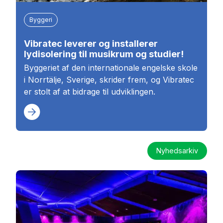
Byggeri
Vibratec leverer og installerer
lydisolering til musikrum og studier!
Byggeriet af den internationale engelske skole
i Norrtälje, Sverige, skrider frem, og Vibratec
er stolt af at bidrage til udviklingen.
Nyhedsarkiv