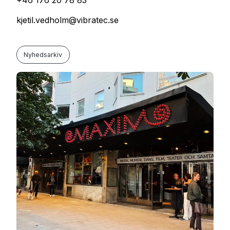
+46 176 20 78 83
kjetil.vedholm@vibratec.se
Nyhedsarkiv