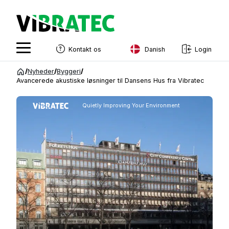
Danish
Kontakt os
Login
English
Spring
/
Nyheder
/
Byggeri
/
til
Avancerede akustiske løsninger til Dansens Hus fra Vibratec
Swedish
indhold
Norwegian
Quietly Improving Your Environment
French
Estonian
Finnish
Danish