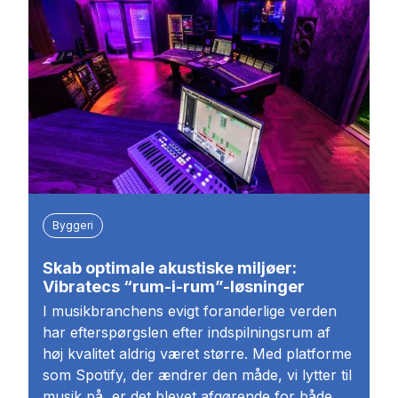
Byggeri
Skab optimale akustiske miljøer:
Vibratecs “rum-i-rum”-løsninger
I musikbranchens evigt foranderlige verden
har efterspørgslen efter indspilningsrum af
høj kvalitet aldrig været større. Med platforme
som Spotify, der ændrer den måde, vi lytter til
musik på, er det blevet afgørende for både