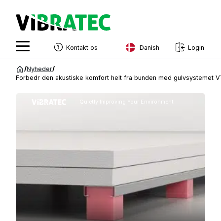
Danish
Kontakt os
Login
English
Spring
/
Nyheder
/
til
Forbedr den akustiske komfort helt fra bunden med gulvsystemet 
Swedish
indhold
Norwegian
Quietly Improving Your Environment
French
Estonian
Finnish
Danish