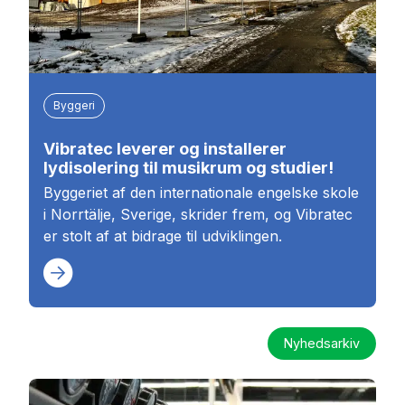
Byggeri
Vibratec leverer og installerer
lydisolering til musikrum og studier!
Byggeriet af den internationale engelske skole
i Norrtälje, Sverige, skrider frem, og Vibratec
er stolt af at bidrage til udviklingen.
Nyhedsarkiv