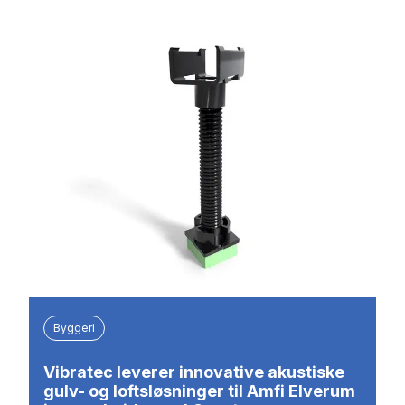
Byggeri
Vibratec leverer innovative akustiske
gulv- og loftsløsninger til Amfi Elverum