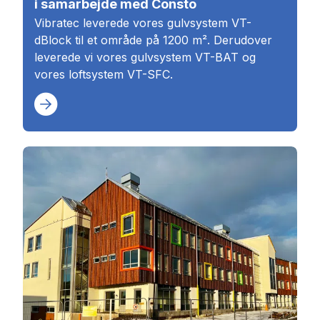
i samarbejde med Consto
Vibratec leverede vores gulvsystem VT-
dBlock til et område på 1200 m². Derudover
leverede vi vores gulvsystem VT-BAT og
vores loftsystem VT-SFC.