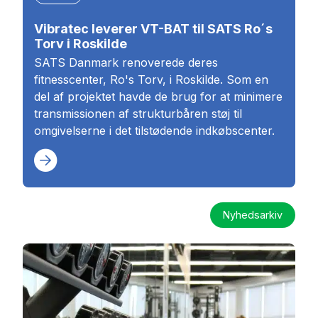
Vibratec leverer VT-BAT til SATS Ro´s
Torv i Roskilde
SATS Danmark renoverede deres
fitnesscenter, Ro's Torv, i Roskilde. Som en
del af projektet havde de brug for at minimere
transmissionen af strukturbåren støj til
omgivelserne i det tilstødende indkøbscenter.
Nyhedsarkiv