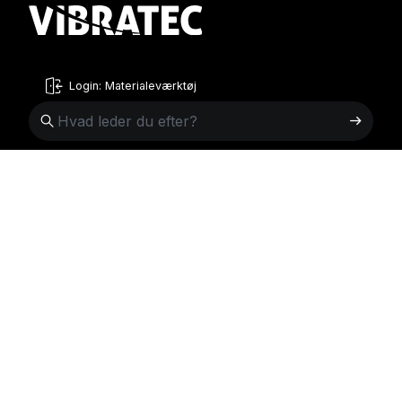
Login: Materialeværktøj
Danish
English
Sverige
Norge
Swedish
+46 176207880
+47 33070750
Norwegian
info@vibratec.se
info@vibratec.no
French
Danmark
Estland
Estonian
+45 49132244
+372 56627990
Finnish
info@vibratec.dk
info@vibratec.ee
Danish