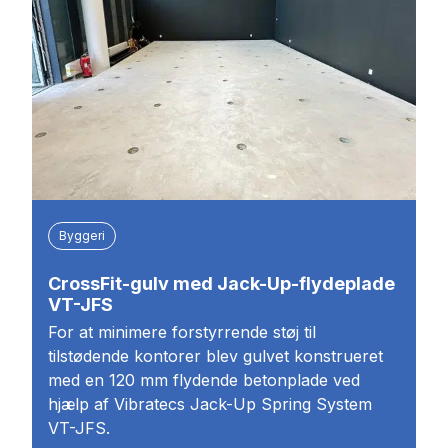
Byggeri
CrossFit-gulv med Jack-Up-flydeplade
VT-JFS
For at minimere forstyrrende støj til
tilstødende kontorer blev gulvet konstrueret
med en 120 mm flydende betonplade ved
hjælp af Vibratecs Jack-Up Spring System
VT-JFS.