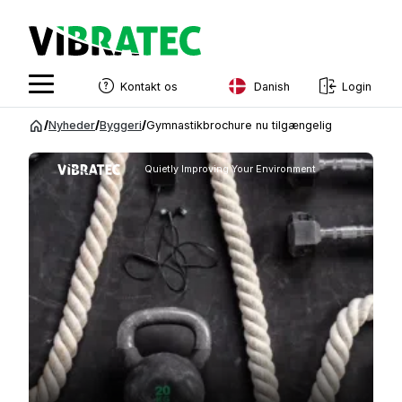
Danish
Kontakt os
Login
English
Spring
/
Nyheder
/
Byggeri
/
Gymnastikbrochure nu tilgængelig
til
Swedish
indhold
Quietly Improving Your Environment
Norwegian
French
Estonian
Finnish
Danish