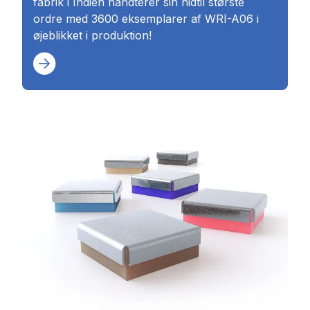
fabrik i Indien håndterer sin hidtil største
ordre med 3600 eksemplarer af WRI-A06 i
øjeblikket i produktion!