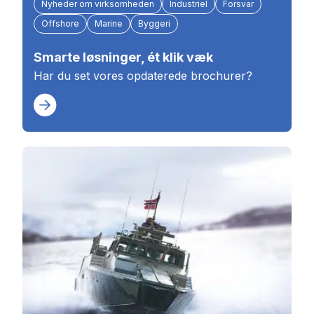
Nyheder om virksomheden
Industriel
Forsvar
Offshore
Marine
Byggeri
Smarte løsninger, ét klik væk
Har du set vores opdaterede brochurer?