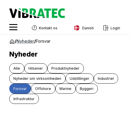
Danish
Kontakt os
Login
English
Spring
/
Nyheder
/
Forsvar
til
Swedish
indhold
Nyheder
Norwegian
Alle
Hilsener
Produktnyheder
French
Nyheder om virksomheden
Udstillinger
Industriel
Estonian
Forsvar
Offshore
Marine
Byggeri
Finnish
Infrastruktur
Danish