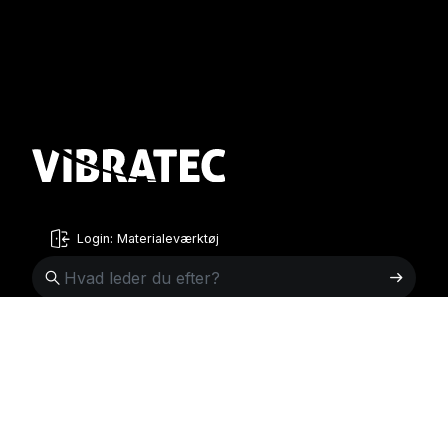
Login: Materialeværktøj
Danish
English
Sverige
Norge
Swedish
+46 176207880
+47 33070750
Norwegian