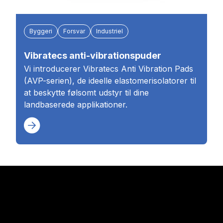
Byggeri
Forsvar
Industriel
Vibratecs anti-vibrationspuder
Vi introducerer Vibratecs Anti Vibration Pads
(AVP-serien), de ideelle elastomerisolatorer til
at beskytte følsomt udstyr til dine
landbaserede applikationer.