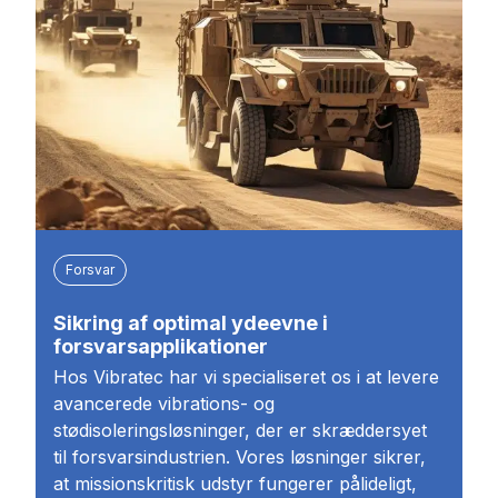
Forsvar
Sikring af optimal ydeevne i
forsvarsapplikationer
Hos Vibratec har vi specialiseret os i at levere
avancerede vibrations- og
stødisoleringsløsninger, der er skræddersyet
til forsvarsindustrien. Vores løsninger sikrer,
at missionskritisk udstyr fungerer pålideligt,