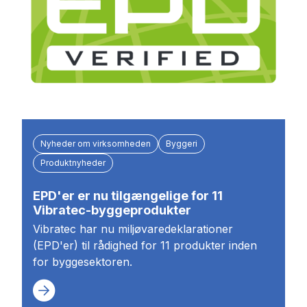
Nyheder om virksomheden
Byggeri
Produktnyheder
EPD'er er nu tilgængelige for 11
Vibratec-byggeprodukter
Vibratec har nu miljøvaredeklarationer
(EPD'er) til rådighed for 11 produkter inden
for byggesektoren.