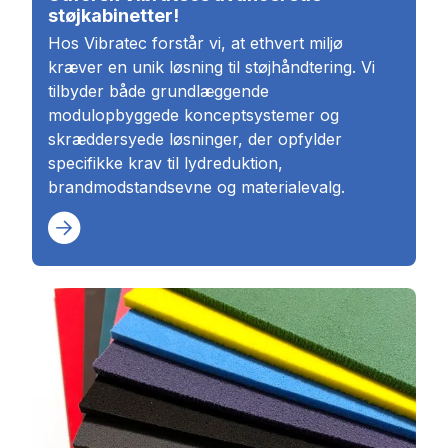
støjkabinetter!
Hos Vibratec forstår vi, at ethvert miljø
kræver en unik løsning til støjhåndtering. Vi
tilbyder både grundlæggende
modulopbyggede konceptsystemer og
skræddersyede løsninger, der opfylder
specifikke krav til lydreduktion,
brandmodstandsevne og materialevalg.