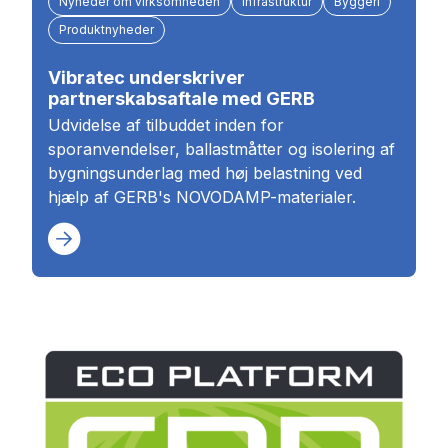
Nyheder om virksomheden
Infrastruktur
Byggeri
Produktnyheder
Vibratec underskriver
partnerskabsaftale med GERB
Udvidelse af tilbuddet inden for
sporanvendelser, ballastmåtter og isolering af
bygningsunderlag med høj belastning ved
hjælp af GERB's NOVODAMP-materialer.