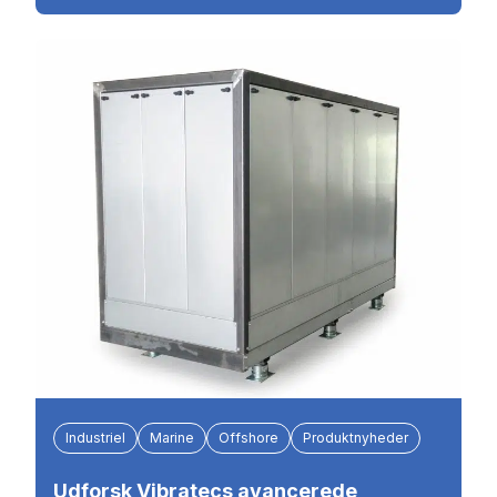
Industriel
Marine
Offshore
Produktnyheder
Udforsk Vibratecs avancerede