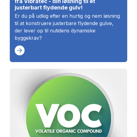
fra Vibratec - din løsning til et
justerbart flydende gulv!
Er du på udkig efter en hurtig og nem løsning
til at konstruere justerbare flydende gulve,
der lever op til nutidens dynamiske
byggekrav?