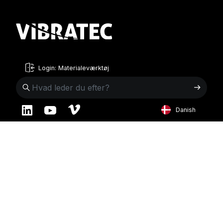
Login: Materialeværktøj
Danish
English
Sverige
Norge
Swedish
+46 176207880
+47 33070750
Norwegian
info@vibratec.se
info@vibratec.no
French
Danmark
Estland
Estonian
+45 49132244
+372 56627990
Finnish