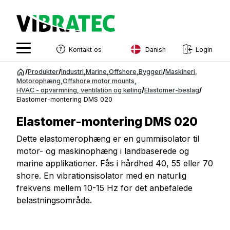
Danish
Kontakt os
Login
English
Spring
/
Produkter
/
Industri
,
Marine
,
Offshore
,
Byggeri
/
Maskineri
,
til
Motorophæng
,
Offshore motor mounts
,
Swedish
HVAC - opvarmning, ventilation og køling
/
Elastomer-beslag
/
indhold
Elastomer-montering DMS 020
Norwegian
Elastomer-montering DMS 020
French
Dette elastomerophæng er en gummiisolator til
Estonian
motor- og maskinophæng i landbaserede og
Finnish
marine applikationer. Fås i hårdhed 40, 55 eller 70
shore. En vibrationsisolator med en naturlig
Danish
frekvens mellem 10-15 Hz for det anbefalede
belastningsområde.