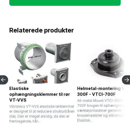
Relaterede produkter
Elastiske
Helmetal-montering VTC
ophængningsklemmer til rør
300F - VTCI-700F
VT-VVS
All-metal Mount VTCI-300F - V
700F bruges til ophængning af
Vibratecs VT-VVS elastiske rørklemmer
værktøjsmaskiner generelt, isæ
er designet til at reducere strukturbåren
knusemaskiner og slibemaskine
støj. Den er meget alsidig, da den er
Elastisk...
fremragende, når...