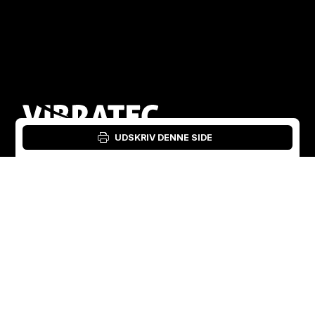
UDSKRIV DENNE SIDE
Login: Materialeværktøj
Danish
English
Sverige
Norge
Swedish
+46 176207880
+47 33070750
Norwegian