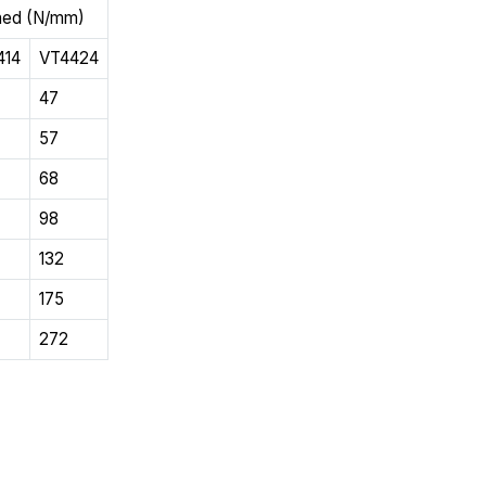
hed (N/mm)
414
VT4424
47
57
68
98
132
175
272