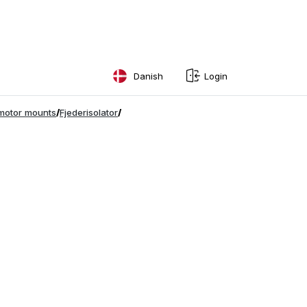
Danish
Login
English
motor mounts
/
Fjederisolator
/
Swedish
Norwegian
French
Estonian
Finnish
Danish