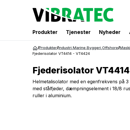
Produkter
Tjenester
Nyheder
Spring
/
Produkter
/
Industri
,
Marine
,
Byggeri
,
Offshore
/
Maski
til
Fjederisolator VT4414 - VT4424
indhold
Fjederisolator VT441
Helmetalisolator med en egenfrekvens på 3 -
med stålfjeder, dæmpningselement i 18/8 rust
ruller i aluminium.