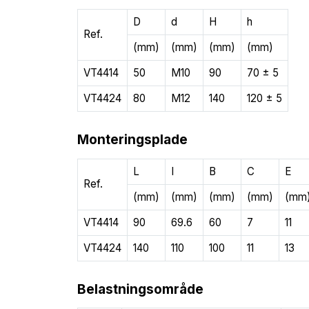
D
d
H
h
Ref.
(mm)
(mm)
(mm)
(mm)
VT4414
50
M10
90
70 ± 5
VT4424
80
M12
140
120 ± 5
Monteringsplade
L
I
B
C
E
Ref.
(mm)
(mm)
(mm)
(mm)
(mm
VT4414
90
69.6
60
7
11
VT4424
140
110
100
11
13
Belastningsområde