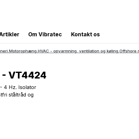
Artikler
Om Vibratec
Kontakt os
neri
,
Motorophæng
,
HVAC - opvarmning, ventilation og køling
,
Offshore 
4 - VT4424
 4 Hz. Isolator
fri ståltråd og