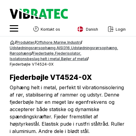
Danish
Kontakt os
Login
English
Spring
/
Produkter
/
Offshore
,
Marine
,
Industri
/
til
Udstødningsrørsophæng AISI316
,
Udstødningsrørsophæng
,
Swedish
Rørophæng
/
Fjederbøjle
,
Fjederisolator
,
indhold
Isolationsbeslag helt i metal
,
Bøjler af metal
/
Norwegian
Fjederbøjle VT4524-0X
French
Fjederbøjle VT4524-0X
Estonian
Ophæng helt i metal, perfekt til vibrationsisolering
af rør, stabilisering af rammer og udstyr. Denne
Finnish
fjederbøjle har en meget lav egenfrekvens og
Danish
accepterer både statiske og dynamiske
spændingskræfter. Fjeder fremstillet af
højstyrkestål. Elastisk pude i rustfri ståltråd. Ruller
i aluminium. Andre dele i blødt stål.