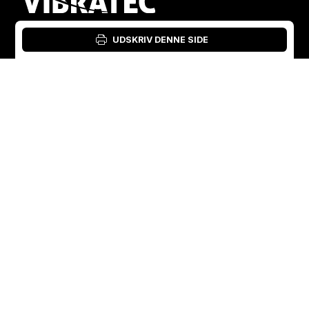
UDSKRIV DENNE SIDE
Login: Materialeværktøj
Danish
English
Sverige
Norge
Swedish
+46 176207880
+47 33070750
Norwegian
info@vibratec.se
info@vibratec.no
French
Danmark
Estland
Estonian
+45 49132244
+372 56627990
Finnish
info@vibratec.dk
info@vibratec.ee
Danish