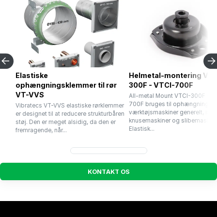
Elastiske
Helmetal-montering VTC
ophængningsklemmer til rør
300F - VTCI-700F
VT-VVS
All-metal Mount VTCI-300F - V
700F bruges til ophængning af
Vibratecs VT-VVS elastiske rørklemmer
værktøjsmaskiner generelt, isæ
er designet til at reducere strukturbåren
knusemaskiner og slibemaskine
støj. Den er meget alsidig, da den er
Elastisk...
fremragende, når...
K
O
N
T
A
K
T
O
S