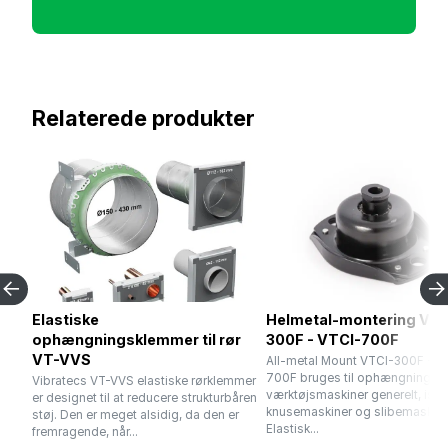
Relaterede produkter
Elastiske
Helmetal-montering VTC
ophængningsklemmer til rør
300F - VTCI-700F
VT-VVS
All-metal Mount VTCI-300F - V
700F bruges til ophængning af
Vibratecs VT-VVS elastiske rørklemmer
værktøjsmaskiner generelt, isæ
er designet til at reducere strukturbåren
knusemaskiner og slibemaskine
støj. Den er meget alsidig, da den er
Elastisk...
fremragende, når...