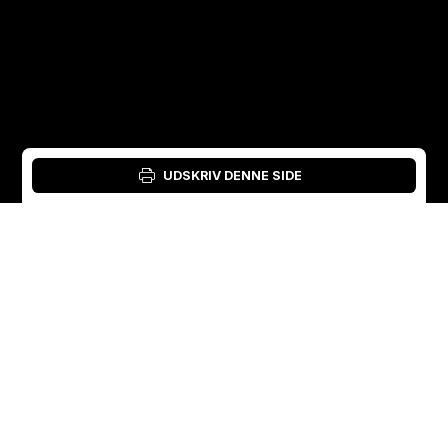
UDSKRIV DENNE SIDE
Login: Materialeværktøj
Danish
English
Sverige
Norge