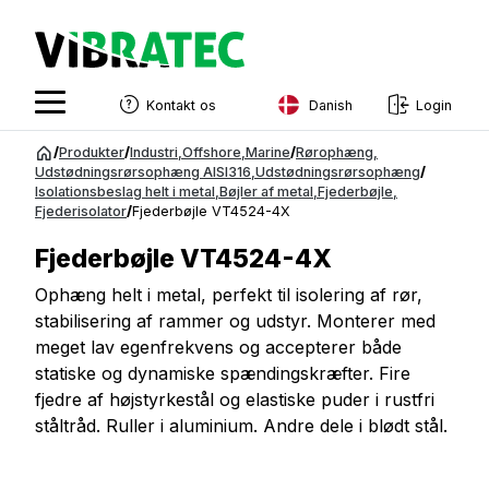
Danish
Kontakt os
Login
English
Spring
/
Produkter
/
Industri
,
Offshore
,
Marine
/
Rørophæng
,
til
Udstødningsrørsophæng AISI316
,
Udstødningsrørsophæng
/
Swedish
Isolationsbeslag helt i metal
,
Bøjler af metal
,
Fjederbøjle
,
indhold
Fjederisolator
/
Fjederbøjle VT4524-4X
Norwegian
Fjederbøjle VT4524-4X
French
Ophæng helt i metal, perfekt til isolering af rør,
Estonian
stabilisering af rammer og udstyr. Monterer med
Finnish
meget lav egenfrekvens og accepterer både
statiske og dynamiske spændingskræfter. Fire
Danish
fjedre af højstyrkestål og elastiske puder i rustfri
ståltråd. Ruller i aluminium. Andre dele i blødt stål.