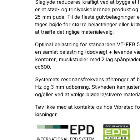
Slaglyde reduceres kraftigt ved at bygge et 
er et stød- og trinlydsisolerende produkt 
25 mm pude. Til de fleste gulvbelægninger er
tages højde for større belastninger eller k
at træffe det rigtige materialevalg.
Optimal belastning for standarden
VT-FFB 5
en samlet belastning (dødvægt + levende væg
kontorer, musikstudier med 2 lag spånplader
cc600.
Systemets resonansfrekvens afhænger af be
Hz og 3 mm udbøjning. Stivheden kan justeres 
og/eller ved at vælge blødere/stivere material
Tøv ikke med at kontakte os hos Vibratec f
løsninger.