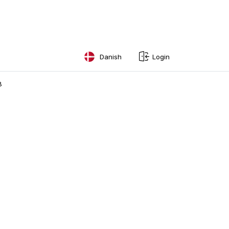
Danish
Login
English
B
Swedish
Norwegian
French
Estonian
Finnish
Danish