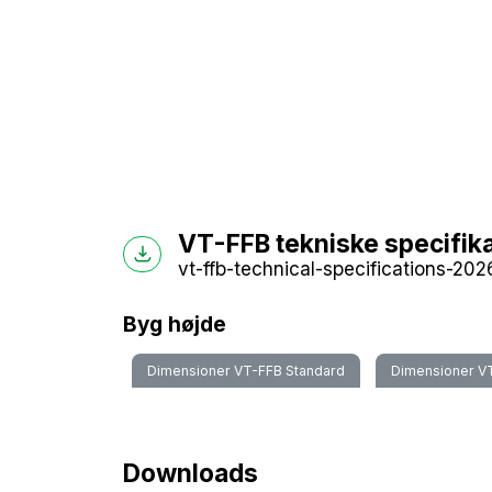
VT-FFB tekniske specifik
vt-ffb-technical-specifications-202
Byg højde
Dimensioner VT-FFB Standard
Dimensioner V
Downloads