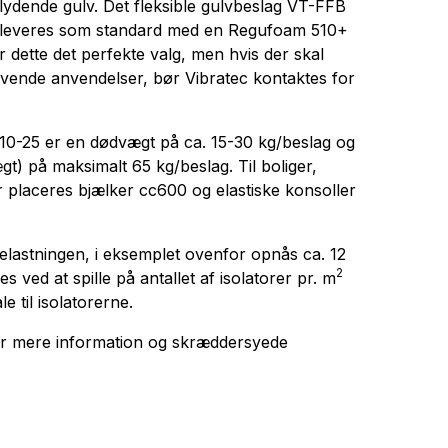
flydende gulv. Det fleksible gulvbeslag VT-FFB
og leveres som standard med en Regufoam 510+
 dette det perfekte valg, men hvis der skal
rævende anvendelser, bør Vibratec kontaktes for
10-25
er en dødvægt på ca. 15-30 kg/beslag og
t) på maksimalt 65 kg/beslag. Til boliger,
 placeres bjælker cc600 og elastiske konsoller
lastningen, i eksemplet ovenfor opnås ca. 12
2
ved at spille på antallet af isolatorer pr. m
e til isolatorerne.
or mere information og skræddersyede