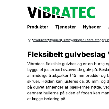
Produkter
Tjenester
Nyheder
Spring
/
Produkter
/
Byggeri
/
Træbygninger i flere etager
,
Fi
til
indhold
Fleksibelt gulvbeslag
Vibratecs fleksible gulvbeslag er en hurtig
bygge et justerbart svævende gulv på. Besl
almindelige træbjælker (45 mm bredde) og 
skruer. Højden kan justeres ca. 30 mm, og 
på gulvet afhænger af bjælkernes højde. Ved 
gennem hullerne på siden af foden kan man 
at lægge isolering på.