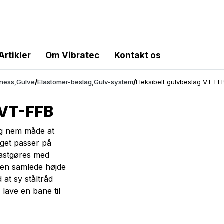
Artikler
Om Vibratec
Kontakt os
tness
,
Gulve
/
Elastomer-beslag
,
Gulv-system
/
Fleksibelt gulvbeslag VT-FF
 VT-FFB
 og nem måde at
aget passer på
fastgøres med
den samlede højde
at sy ståltråd
lave en bane til