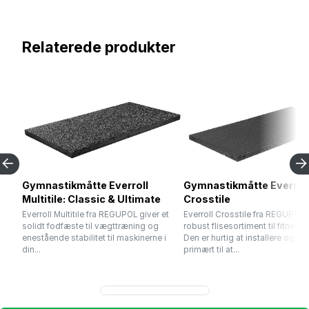
Relaterede produkter
Gymnastikmåtte Everroll
Gymnastikmåtte Everrol
Multitile: Classic & Ultimate
Crosstile
Everroll Multitile fra REGUPOL giver et
Everroll Crosstile fra REGUPOL e
solidt fodfæste til vægttræning og
robust flisesortiment til fitnessc
enestående stabilitet til maskinerne i
Den er hurtig at installere og tje
din...
primært til at...