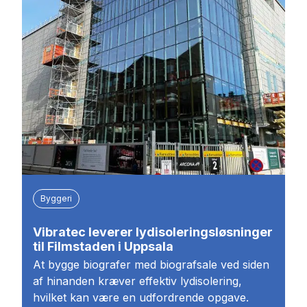
Byggeri
Vibratec leverer lydisoleringsløsninger
til Filmstaden i Uppsala
At bygge biografer med biografsale ved siden
af hinanden kræver effektiv lydisolering,
hvilket kan være en udfordrende opgave.