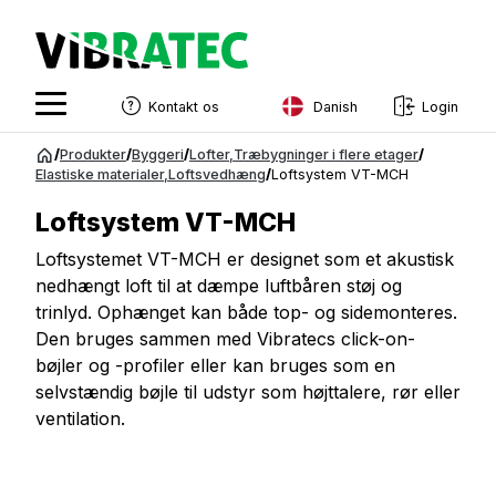
Danish
Kontakt os
Login
English
Spring
/
Produkter
/
Byggeri
/
Lofter
,
Træbygninger i flere etager
/
til
Elastiske materialer
,
Loftsvedhæng
/
Loftsystem VT-MCH
Swedish
indhold
Loftsystem VT-MCH
Norwegian
Loftsystemet VT-MCH er designet som et akustisk
French
nedhængt loft til at dæmpe luftbåren støj og
Estonian
trinlyd. Ophænget kan både top- og sidemonteres.
Den bruges sammen med Vibratecs click-on-
Finnish
bøjler og -profiler eller kan bruges som en
Danish
selvstændig bøjle til udstyr som højttalere, rør eller
ventilation.