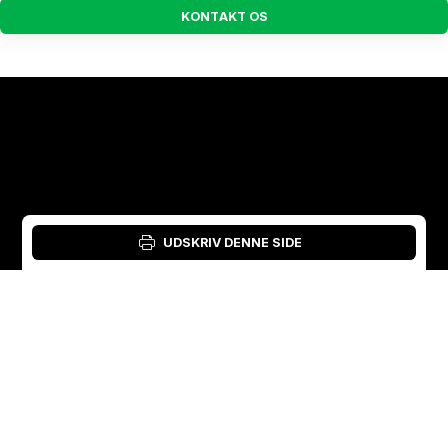
K
O
N
T
A
K
T
O
S
UDSKRIV DENNE SIDE