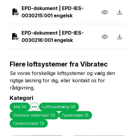
EPD-dokument | EPD-IES-
0030215:001 engelsk
EPD-dokument | EPD-IES-
0030216:001 engelsk
Flere loftsystemer fra Vibratec
Se vores forskellige loftsystemer og vælg den
rigtige løsning for dig, eller kontakt os for
rådgivning.
Kategori
Alle
(4)
Loftsvedhæng
(4)
Elastiske materialer
(2)
Fjederbøjle
(1)
Fjederisolator
(1)