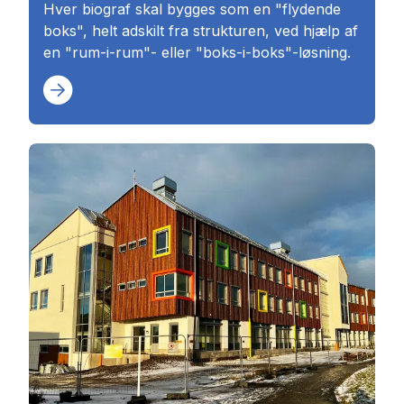
Hver biograf skal bygges som en "flydende
boks", helt adskilt fra strukturen, ved hjælp af
en "rum-i-rum"- eller "boks-i-boks"-løsning.