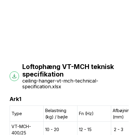
Loftophæng VT-MCH teknisk
specifikation
ceiling-hanger-vt-mch-technical-
specification.xlsx
Ark1
Belastning
Afbøjning
Type
Fn (Hz)
(kg) / bøjle
(mm)
VT-MCH-
10 - 20
12 - 15
2 - 3
400/25