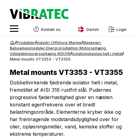
Danish
Kontakt os
Login
English
Spring
/
Produkter
/
Industri
,
Offshore
,
Marine
/
Maskineri
,
til
Beboelsesmoduler
,
Energi produktion
,
Motorophæng
,
Swedish
Udstødningsrørsophæng AISI316
/
Isolationsbeslag helt i metal
/
indhold
Metal mounts VT3353 - VT3355
Norwegian
Metal mounts VT3353 - VT3355
French
Dobbeltvirkende fjedrende isolator helt i metal,
Estonian
fremstillet af AISI 316 rustfrit stål. Pudernes
Finnish
progressive fjederhastighed giver en næsten
konstant egenfrekvens over et bredt
Danish
belastningsområde. Elementerne kryber ikke og
har fremragende modstandsdygtighed over for
olier, opløsningsmidler, vand, kemiske stoffer og
ekstreme temperaturer.