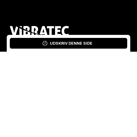
UDSKRIV DENNE SIDE
Login: Materialeværktøj
Danish
English
Sverige
Norge
Swedish
+46 176207880
+47 33070750
Norwegian
info@vibratec.se
info@vibratec.no
French
Danmark
Estland
Estonian