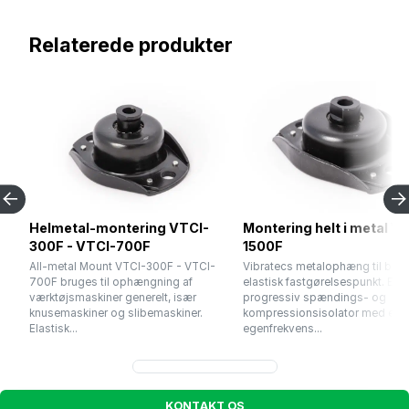
Relaterede produkter
Helmetal-montering VTCI-
Montering helt i metal V
300F - VTCI-700F
1500F
All-metal Mount VTCI-300F - VTCI-
Vibratecs metalophæng til bru
700F bruges til ophængning af
elastisk fastgørelsespunkt. En
værktøjsmaskiner generelt, især
progressiv spændings- og
knusemaskiner og slibemaskiner.
kompressionsisolator med en
Elastisk...
egenfrekvens...
K
O
N
T
A
K
T
O
S