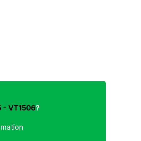
5 - VT1506
?
rmation