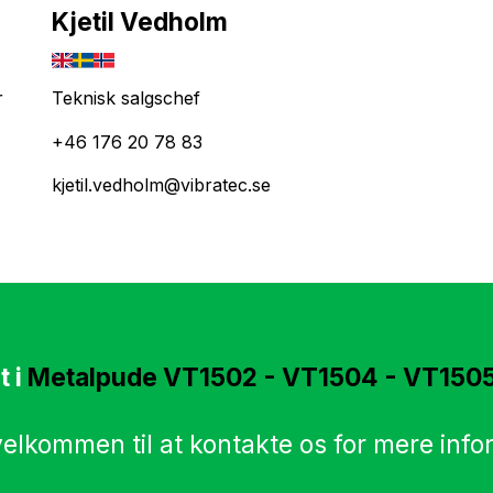
Kjetil Vedholm
r
Teknisk salgschef
+46 176 20 78 83
kjetil.vedholm@vibratec.se
t i
Metalpude VT1502 - VT1504 - VT150
velkommen til at kontakte os for mere info