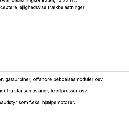
 over belastningsområdet; 15-22 Hz.
eptere lejlighedsvise trækbelastninger.
.
eder, gasturbiner, offshore beboelsesmoduler osv.
g) fra stansemaskiner, kraftpresser osv.
bsudstyr som f.eks. hjælpemotorer.