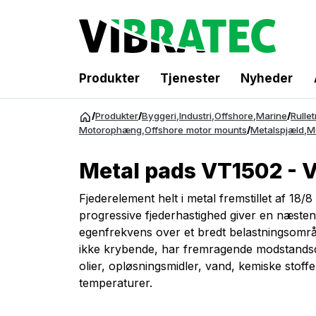
Produkter
Tjenester
Nyheder
Spring
/
Produkter
/
Byggeri
,
Industri
,
Offshore
,
Marine
/
Rulle
til
Motorophæng
,
Offshore motor mounts
/
Metalspjæld
,
M
indhold
Metal pads VT1502 - 
Fjederelement helt i metal fremstillet af 18/8
progressive fjederhastighed giver en næste
egenfrekvens over et bredt belastningsområ
ikke krybende, har fremragende modstandsd
olier, opløsningsmidler, vand, kemiske stoff
temperaturer.