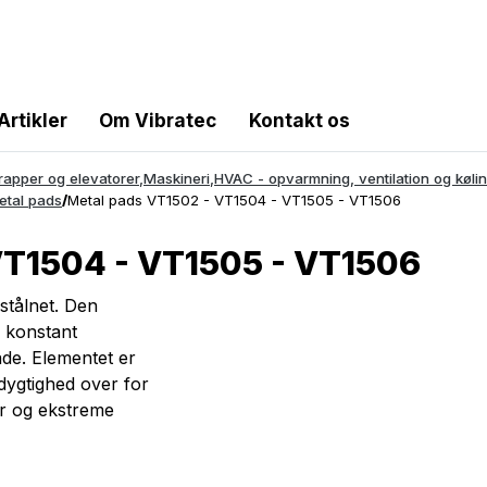
Artikler
Om Vibratec
Kontakt os
trapper og elevatorer
,
Maskineri
,
HVAC - opvarmning, ventilation og køli
etal pads
/
Metal pads VT1502 - VT1504 - VT1505 - VT1506
VT1504 - VT1505 - VT1506
 stålnet. Den
n konstant
de. Elementet er
ygtighed over for
er og ekstreme