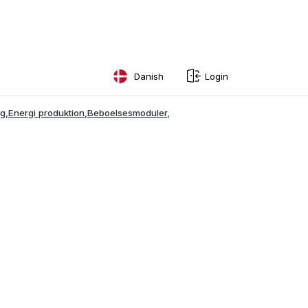
Danish
Login
English
ng
,
Energi produktion
,
Beboelsesmoduler
,
Swedish
Norwegian
French
Estonian
Finnish
Danish