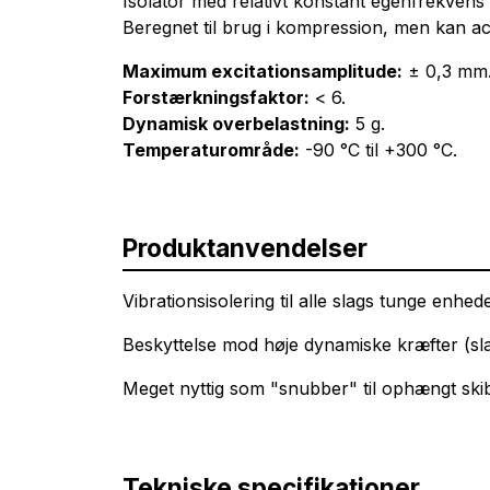
Isolator med relativt konstant egenfrekvens
Beregnet til brug i kompression, men kan acc
Maximum excitationsamplitude:
± 0,3 mm
Forstærkningsfaktor:
< 6.
Dynamisk overbelastning:
5 g.
Temperaturområde:
-90 °C til +300 °C.
Produktanvendelser
Vibrationsisolering til alle slags tunge enh
Beskyttelse mod høje dynamiske kræfter (sla
Meget nyttig som "snubber" til ophængt ski
Tekniske specifikationer