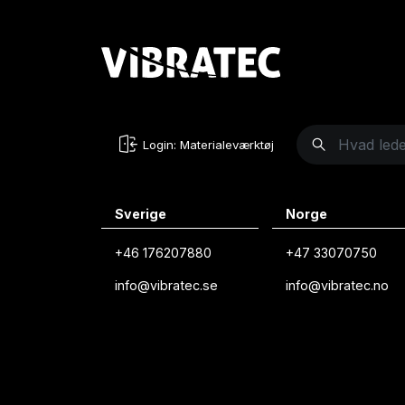
Login: Materialeværktøj
Sverige
Norge
+46 176207880
+47 33070750
info@vibratec.se
info@vibratec.no