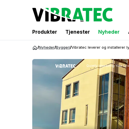
Produkter
Tjenester
Nyheder
Spring
/
Nyheder
/
Byggeri
/
Vibratec leverer og installerer l
til
indhold
Quietly Improving Your En