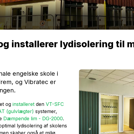
og installerer lydisolering ti
nale engelske skole i
 frem, og Vibratec er
lingen.
ret og
installeret
den
VT-SFC
T (gulvlægter)
systemer,
ye
Dæmpende lim - DG-2000
.
optimal lydisolering af skolens
 men skaber også et miljø,