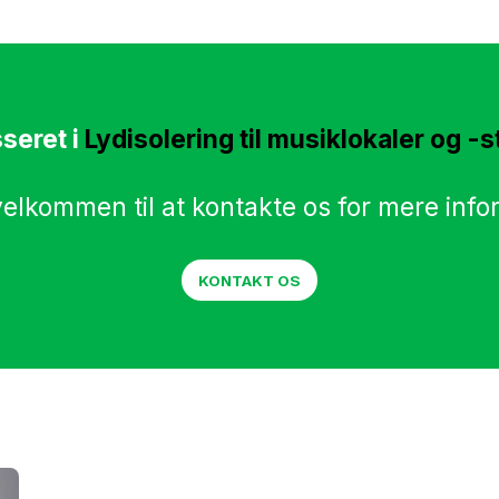
sseret i
Lydisolering til musiklokaler og -s
velkommen til at kontakte os for mere info
KONTAKT OS