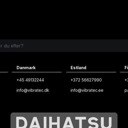
Danmark
Estland
F
+45 49132244
+372 56627990
+
info@vibratec.dk
info@vibratec.ee
p