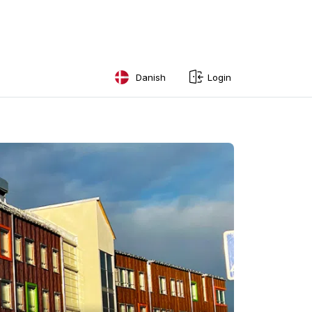
Danish
Login
English
Swedish
Norwegian
French
Estonian
Finnish
Danish