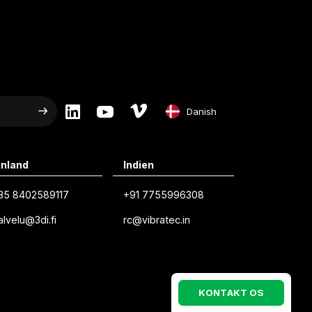
Danish
English
inland
Indien
Swedish
35 8402589117
+91 7755996308
Norwegian
alvelu@3di.fi
rc@vibratec.in
French
Estonian
Finnish
K
O
N
T
A
K
T
O
S
Danish