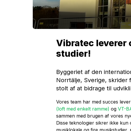
Vibratec leverer 
studier!
Byggeriet af den internatio
Norrtälje, Sverige, skrider
stolt af at bidrage til udvik
Vores team har med succes leve
(loft med enkelt ramme)
og
VT-BA
sammen med brugen af vores n
Disse teknologier sikrer ikke kun 
musiklokale og fire musikstudier,