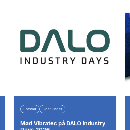
Forsvar
Udstillinger
Mød Vibratec på DALO Industry
Days 2026