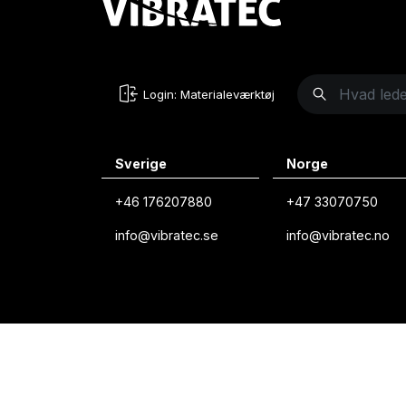
Login: Materialeværktøj
Sverige
Norge
+46 176207880
+47 33070750
info@vibratec.se
info@vibratec.no