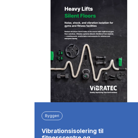
Byggeri
Vibrationsisolering til
fitnesscentre og