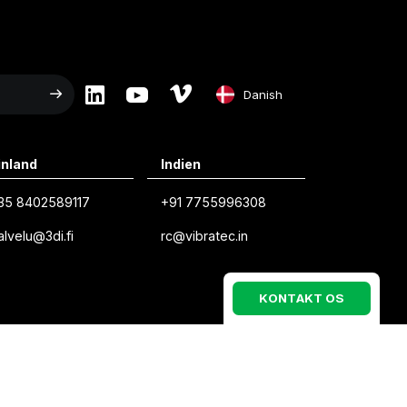
Danish
English
inland
Indien
Swedish
35 8402589117
+91 7755996308
Norwegian
alvelu@3di.fi
rc@vibratec.in
French
Estonian
K
O
N
T
A
K
T
O
S
Finnish
Danish