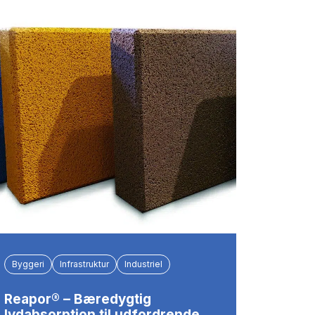
Byggeri
Infrastruktur
Industriel
Reapor® – Bæredygtig
lydabsorption til udfordrende