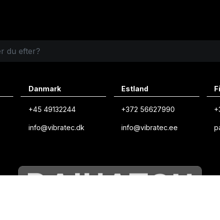
Danmark
Estland
F
+45 49132244
+372 56627990
+
info@vibratec.dk
info@vibratec.ee
p