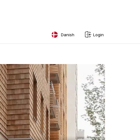
Danish
Login
English
Swedish
Norwegian
French
Estonian
Finnish
Danish