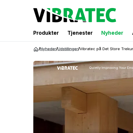
Produkter
Tjenester
Nyheder
Spring
/
Nyheder
/
Udstillinger
/
Vibratec på Det Store Treku
til
indhold
Quietly Improving Your En