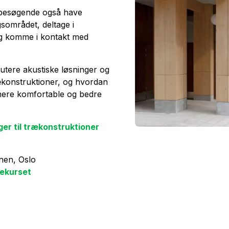
 besøgende også have
gsområdet, deltage i
og komme i kontakt med
skutere akustiske løsninger og
rækonstruktioner, og hvordan
mere komfortable og bedre
ger til trækonstruktioner
nen, Oslo
rekurset