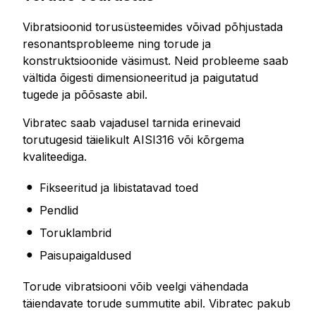
Vibratsioonid torusüsteemides võivad põhjustada
resonantsprobleeme ning torude ja
konstruktsioonide väsimust. Neid probleeme saab
vältida õigesti dimensioneeritud ja paigutatud
tugede ja põõsaste abil.
Vibratec saab vajadusel tarnida erinevaid
torutugesid täielikult AISI316 või kõrgema
kvaliteediga.
Fikseeritud ja libistatavad toed
Pendlid
Toruklambrid
Paisupaigaldused
Torude vibratsiooni võib veelgi vähendada
täiendavate torude summutite abil. Vibratec pakub