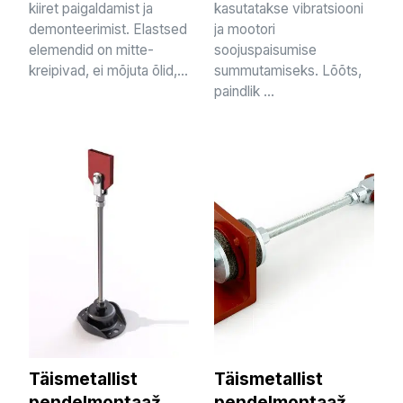
kiiret paigaldamist ja
kasutatakse vibratsiooni
demonteerimist. Elastsed
ja mootori
elemendid on mitte-
soojuspaisumise
kreipivad, ei mõjuta õlid,...
summutamiseks. Lõõts,
paindlik ...
Täismetallist
Täismetallist
pendelmontaaž
pendelmontaaž