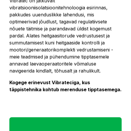
Vibratec on jätkuvalt
vibratsiooniisolatsioonitehnoloogia esirinnas,
pakkudes uuenduslikke lahendusi, mis
optimeerivad jõudlust, tagavad regulatiivsete
nõuete täitmise ja parandavad üldist kogemust
pardal. Alates heitgaasitorude vedrustusest ja
summutamisest kuni heitgaaside kontrolli ja
mootori/generaatorikomplekti vedrustamiseni -
meie teadmised ja pühendumine tipptasemele
annavad laevaoperaatoritele võimaluse
navigeerida kindlalt, tõhusalt ja rahulikult.
Kogege erinevust Vibrateciga, kus
täppistehnika kohtub merenduse tipptasemega.