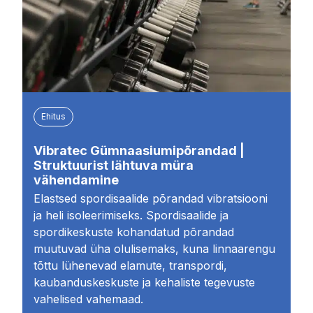
Ehitus
Vibratec Gümnaasiumipõrandad |
Struktuurist lähtuva müra
vähendamine
Elastsed spordisaalide põrandad vibratsiooni
ja heli isoleerimiseks. Spordisaalide ja
spordikeskuste kohandatud põrandad
muutuvad üha olulisemaks, kuna linnaarengu
tõttu lühenevad elamute, transpordi,
kaubanduskeskuste ja kehaliste tegevuste
vahelised vahemaad.