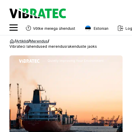
Estonian
Võtke meiega ühendust
Log
English
Hüppa
/
Artiklid
/
Merendus
/
sisu
Vibrateci lahendused merendusrakenduste jaoks
Swedish
juurde
Norwegian
Quietly Improving Your Environment
French
Estonian
Finnish
Danish