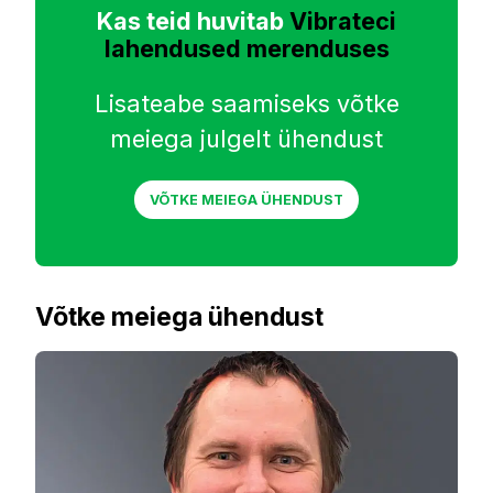
Kas teid huvitab
Vibrateci
lahendused merenduses
Lisateabe saamiseks võtke
meiega julgelt ühendust
VÕTKE MEIEGA ÜHENDUST
Võtke meiega ühendust