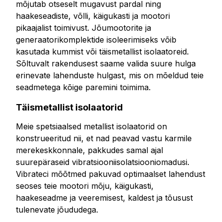
mõjutab otseselt mugavust pardal ning
haakeseadiste, võlli, käigukasti ja mootori
pikaajalist toimivust. Jõumootorite ja
generaatorikomplektide isoleerimiseks võib
kasutada kummist või täismetallist isolaatoreid.
Sõltuvalt rakendusest saame valida suure hulga
erinevate lahenduste hulgast, mis on mõeldud teie
seadmetega kõige paremini toimima.
Täismetallist isolaatorid
Meie spetsiaalsed metallist isolaatorid on
konstrueeritud nii, et nad peavad vastu karmile
merekeskkonnale, pakkudes samal ajal
suurepäraseid vibratsiooniisolatsiooniomadusi.
Vibrateci mõõtmed pakuvad optimaalset lahendust
seoses teie mootori mõju, käigukasti,
haakeseadme ja veeremisest, kaldest ja tõusust
tulenevate jõududega.