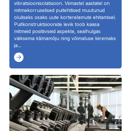
vibratsioonisolatsioon. Viimastel aastatel on
mitmekorruselised puitehitised muutunud
oluliseks osaks uute korterelamute ehitamisel.
Puitkonstruktsioonide levik toob kaasa
mitmeid positiivseid aspekte, sealhulgas
väiksema kliimamõju ning võimaluse kiiremaks
ja...