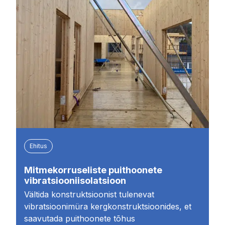
Ehitus
Mitmekorruseliste puithoonete
vibratsiooniisolatsioon
Vältida konstruktsioonist tulenevat
vibratsioonimüra kergkonstruktsioonides, et
saavutada puithoonete tõhus