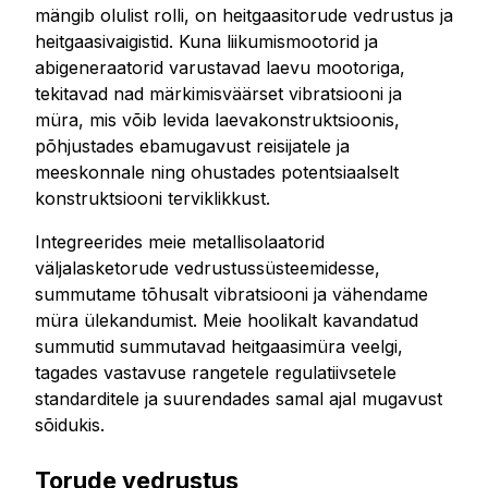
mängib olulist rolli, on heitgaasitorude vedrustus ja
heitgaasivaigistid. Kuna liikumismootorid ja
abigeneraatorid varustavad laevu mootoriga,
tekitavad nad märkimisväärset vibratsiooni ja
müra, mis võib levida laevakonstruktsioonis,
põhjustades ebamugavust reisijatele ja
meeskonnale ning ohustades potentsiaalselt
konstruktsiooni terviklikkust.
Integreerides meie metallisolaatorid
väljalasketorude vedrustussüsteemidesse,
summutame tõhusalt vibratsiooni ja vähendame
müra ülekandumist. Meie hoolikalt kavandatud
summutid summutavad heitgaasimüra veelgi,
tagades vastavuse rangetele regulatiivsetele
standarditele ja suurendades samal ajal mugavust
sõidukis.
Torude vedrustus