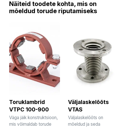
Näiteid toodete kohta, mis on
mõeldud torude riputamiseks
Toruklambrid
Väljalaskelõõts
VTPC 100-900
VTAS
Väga jäik konstruktsioon,
Väljalaskelõõts on
mis võimaldab torude
mõeldud ja seda