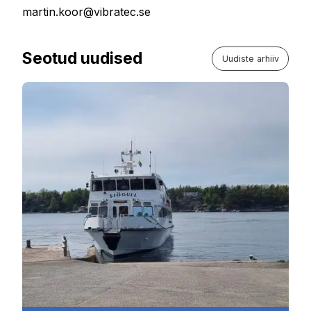
martin.koor@vibratec.se
Seotud uudised
Uudiste arhiiv