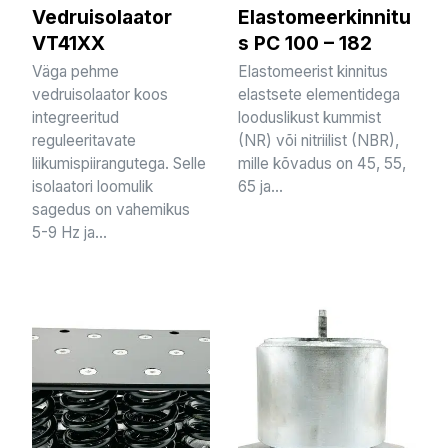
Vedruisolaator
Elastomeerkinnitu
VT41XX
s PC 100 – 182
Väga pehme
Elastomeerist kinnitus
vedruisolaator koos
elastsete elementidega
integreeritud
looduslikust kummist
reguleeritavate
(NR) või nitriilist (NBR),
liikumispiirangutega. Selle
mille kõvadus on 45, 55,
isolaatori loomulik
65 ja...
sagedus on vahemikus
5-9 Hz ja...