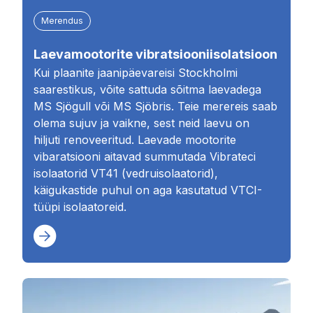
Merendus
Laevamootorite vibratsiooniisolatsioon
Kui plaanite jaanipäevareisi Stockholmi
saarestikus, võite sattuda sõitma laevadega
MS Sjögull või MS Sjöbris. Teie merereis saab
olema sujuv ja vaikne, sest neid laevu on
hiljuti renoveeritud. Laevade mootorite
vibaratsiooni aitavad summutada Vibrateci
isolaatorid VT41 (vedruisolaatorid),
käigukastide puhul on aga kasutatud VTCI-
tüüpi isolaatoreid.