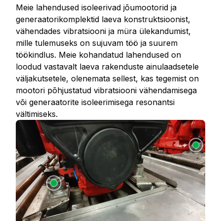
Meie lahendused isoleerivad jõumootorid ja
generaatorikomplektid laeva konstruktsioonist,
vähendades vibratsiooni ja müra ülekandumist,
mille tulemuseks on sujuvam töö ja suurem
töökindlus. Meie kohandatud lahendused on
loodud vastavalt laeva rakenduste ainulaadsetele
väljakutsetele, olenemata sellest, kas tegemist on
mootori põhjustatud vibratsiooni vähendamisega
või generaatorite isoleerimisega resonantsi
vältimiseks.