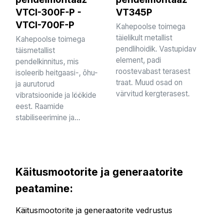
VTCI-300F-P -
VT345P
VTCI-700F-P
Kahepoolse toimega
täielikult metallist
Kahepoolse toimega
pendlihoidik. Vastupidav
täismetallist
element, padi
pendelkinnitus, mis
roostevabast terasest
isoleerib heitgaasi-, õhu-
traat. Muud osad on
ja aurutorud
värvitud kergterasest.
vibratsioonide ja löökide
eest. Raamide
stabiliseerimine ja...
Käitusmootorite ja generaatorite
peatamine:
Käitusmootorite ja generaatorite vedrustus