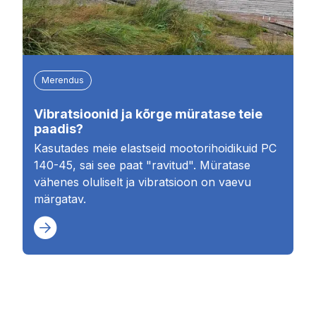
Merendus
Vibratsioonid ja kõrge müratase teie
paadis?
Kasutades meie elastseid mootorihoidikuid PC
140-45, sai see paat "ravitud". Müratase
vähenes oluliselt ja vibratsioon on vaevu
märgatav.