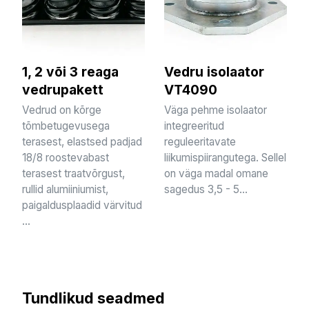
1, 2 või 3 reaga
Vedru isolaator
vedrupakett
VT4090
Vedrud on kõrge
Väga pehme isolaator
tõmbetugevusega
integreeritud
terasest, elastsed padjad
reguleeritavate
18/8 roostevabast
liikumispiirangutega. Sellel
terasest traatvõrgust,
on väga madal omane
rullid alumiiniumist,
sagedus 3,5 - 5...
paigaldusplaadid värvitud
...
Tundlikud seadmed