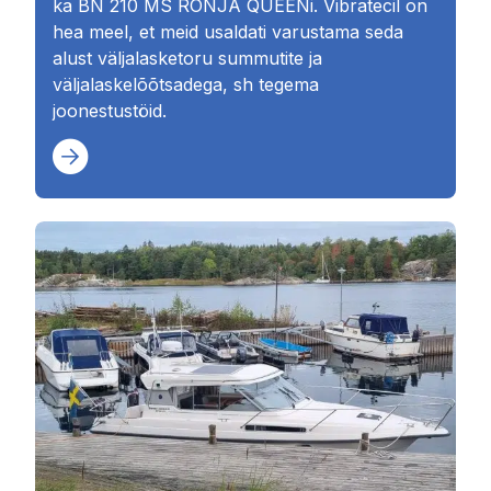
ka BN 210 MS RONJA QUEENi. Vibratecil on
hea meel, et meid usaldati varustama seda
alust väljalasketoru summutite ja
väljalaskelõõtsadega, sh tegema
joonestustöid.