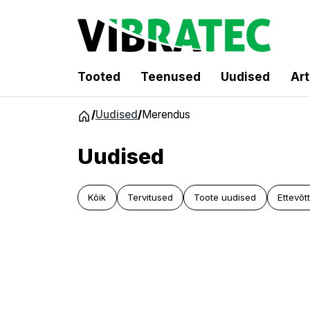
Tooted
Teenused
Uudised
Art
Hüppa
/
Uudised
/
Merendus
sisu
juurde
Uudised
Kõik
Tervitused
Toote uudised
Ettevõt