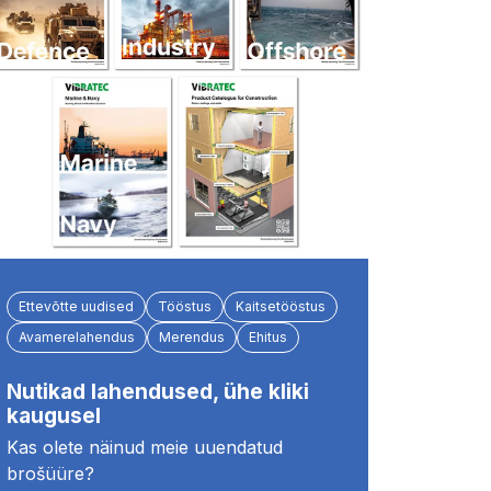
Ettevõtte uudised
Tööstus
Kaitsetööstus
Avamerelahendus
Merendus
Ehitus
Nutikad lahendused, ühe kliki
kaugusel
Kas olete näinud meie uuendatud
brošüüre?