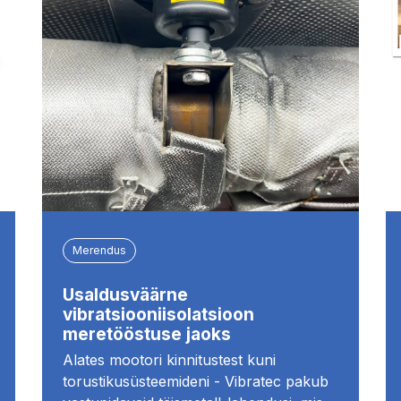
Merendus
Usaldusväärne
vibratsiooniisolatsioon
meretööstuse jaoks
Alates mootori kinnitustest kuni
torustikusüsteemideni - Vibratec pakub