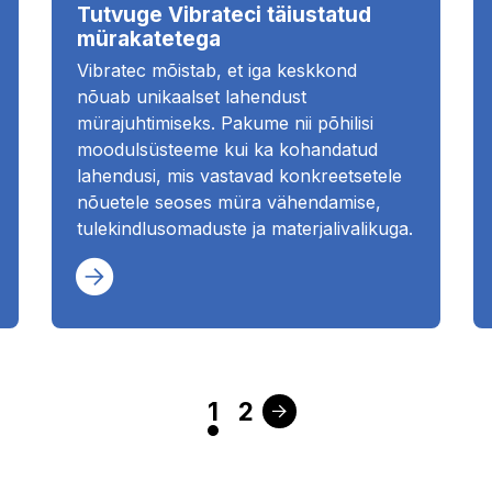
Tutvuge Vibrateci täiustatud
mürakatetega
Vibratec mõistab, et iga keskkond
nõuab unikaalset lahendust
mürajuhtimiseks. Pakume nii põhilisi
moodulsüsteeme kui ka kohandatud
lahendusi, mis vastavad konkreetsetele
nõuetele seoses müra vähendamise,
tulekindlusomaduste ja materjalivalikuga.
1
2