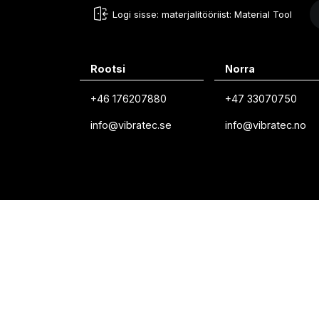
Logi sisse: materjalitööriist: Material Tool
Rootsi
Norra
+46 176207880
+47 33070750
info@vibratec.se
info@vibratec.no