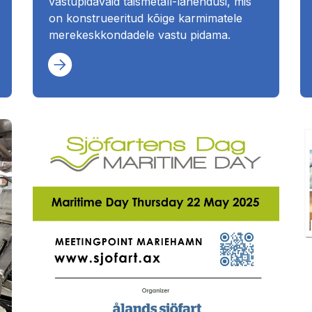
vastupidavaid täismetall-lahendusi, mis
on konstrueeritud kõige karmimatele
merekeskkondadele vastu pidama.