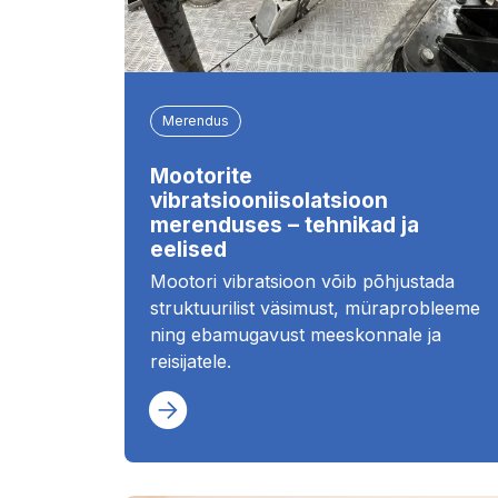
Merendus
Mootorite
vibratsiooniisolatsioon
merenduses – tehnikad ja
eelised
Mootori vibratsioon võib põhjustada
struktuurilist väsimust, müraprobleeme
ning ebamugavust meeskonnale ja
reisijatele.