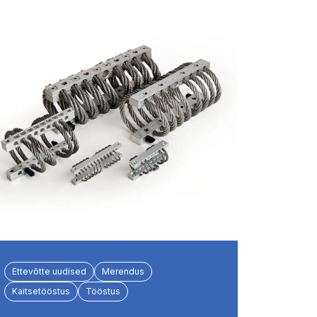
Ettevõtte uudised
Merendus
Kaitsetööstus
Tööstus