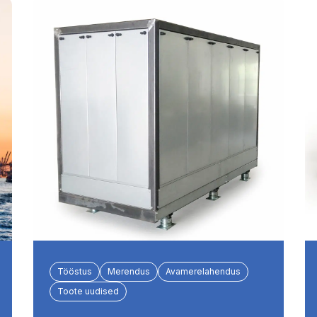
Tööstus
Merendus
Avamerelahendus
Toote uudised