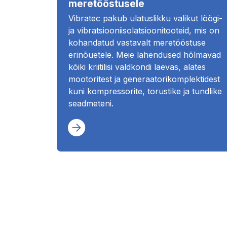
meretööstusele
Vibratec pakub ulatuslikku valikut löögi-
ja vibratsiooniisolatsioonitooteid, mis on
kohandatud vastavalt meretööstuse
erinõuetele. Meie lahendused hõlmavad
kõiki kriitilisi valdkondi laevas, alates
mootoritest ja generaatorikomplektidest
kuni kompressorite, torustike ja tundlike
seadmeteni.