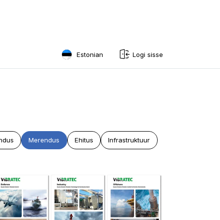
Estonian
Logi sisse
English
Swedish
Norwegian
French
ndus
Merendus
Ehitus
Infrastruktuur
Estonian
Finnish
Danish