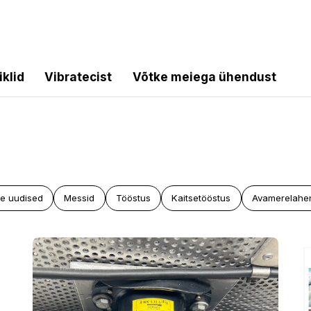
iklid
Vibratecist
Võtke meiega ühendust
te uudised
Messid
Tööstus
Kaitsetööstus
Avamerelahe