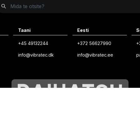
Taani
Eesti
S
+45 49132244
+372 56627990
+
info@vibratec.dk
info@vibratec.ee
p
©
VIBRATEC
⏺︎
KÜPSISTE POLIITIKA
⏺︎
PRIVAATSUSPOLIITIKA