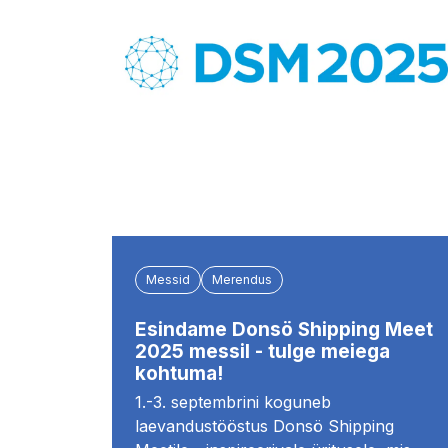
Messid
Merendus
Esindame Donsö Shipping Meet
2025 messil - tulge meiega
kohtuma!
1.-3. septembrini koguneb
laevandustööstus Donsö Shipping