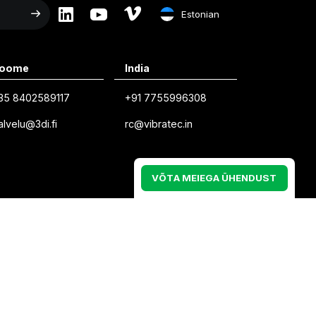
Estonian
English
oome
India
Swedish
35 8402589117
+91 7755996308
Norwegian
alvelu@3di.fi
rc@vibratec.in
French
Estonian
V
Õ
T
A
M
E
I
E
G
A
Ü
H
E
N
D
U
S
T
Finnish
Danish