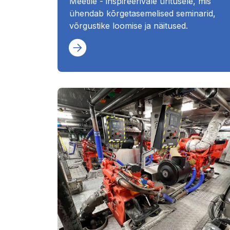
Meetile - inspireerivale üritusele, mis
ühendab kõrgetasemelised seminarid,
võrgustike loomise ja näitused.