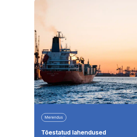
Merendus
Tõestatud lahendused