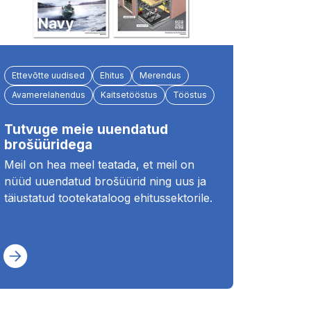
Ettevõtte uudised
Ehitus
Merendus
Avamerelahendus
Kaitsetööstus
Tööstus
Tutvuge meie uuendatud
brošüüridega
Meil on hea meel teatada, et meil on
nüüd uuendatud brošüürid ning uus ja
täiustatud tootekataloog ehitussektorile.