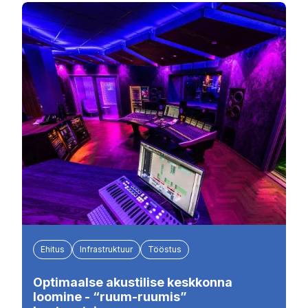
Ehitus
Infrastruktuur
Tööstus
Optimaalse akustilise keskkonna
loomine - “ruum-ruumis”