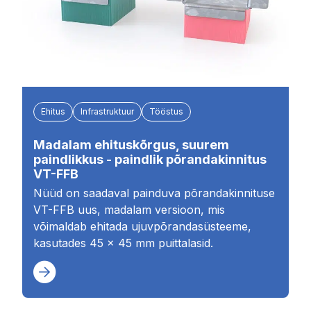
Ehitus
Infrastruktuur
Tööstus
Madalam ehituskõrgus, suurem
paindlikkus - paindlik põrandakinnitus
VT-FFB
Nüüd on saadaval painduva põrandakinnituse
VT-FFB uus, madalam versioon, mis
võimaldab ehitada ujuvpõrandasüsteeme,
kasutades 45 × 45 mm puittalasid.