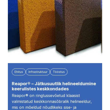
Ehitus
Infrastruktuur
Tööstus
Reapor® – Jätkusuutlik helineeldumine
keerulistes keskkondades
Reapor® on ringlussevõetud klaasist
valmistatud keskkonnasõbralik helineeldur,
mis on mõeldud nõudlikeks sise- ja