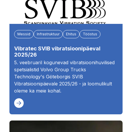
Messid
Infrastruktuur
Ehitus
Tööstus
Vibratec SVIB vibratsioonipäeval
2025/26
5. veebruaril kogunevad vibratsioonihuvilised
spetsialistid Volvo Group Trucks
Technology's Göteborgis SVIB
Vibratsioonipäevale 2025/26 - ja loomulikult
oleme ka meie kohal.