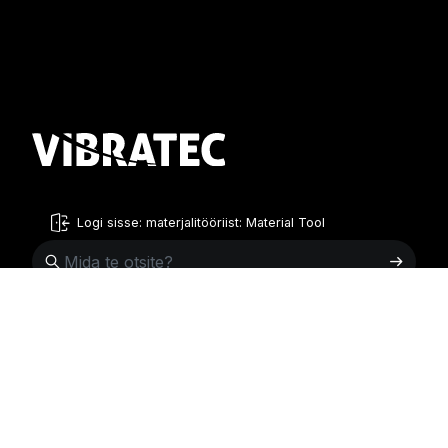
Logi sisse: materjalitööriist: Material Tool
Estonian
English
Rootsi
Norra
Swedish
+46 176207880
+47 33070750
Norwegian
info@vibratec.se
info@vibratec.no