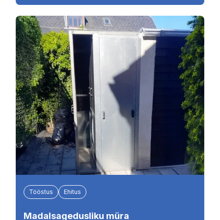
Tööstus
Ehitus
Madalsagedusliku müra