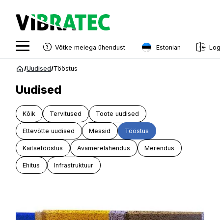
Estonian
Võtke meiega ühendust
Log
English
Hüppa
/
Uudised
/
Tööstus
sisu
Swedish
juurde
Uudised
Norwegian
Kõik
Tervitused
Toote uudised
French
Ettevõtte uudised
Messid
Tööstus
Estonian
Kaitsetööstus
Avamerelahendus
Merendus
Finnish
Ehitus
Infrastruktuur
Danish