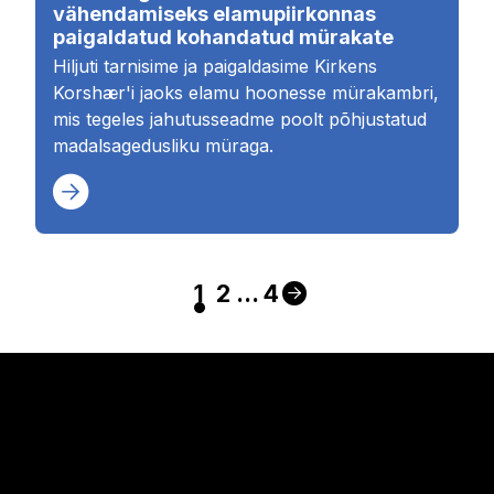
vähendamiseks elamupiirkonnas
paigaldatud kohandatud mürakate
Hiljuti tarnisime ja paigaldasime Kirkens
Korshær'i jaoks elamu hoonesse mürakambri,
mis tegeles jahutusseadme poolt põhjustatud
madalsagedusliku müraga.
1
2
...
4