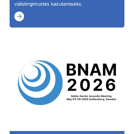
välistingimustes kasutamiseks.