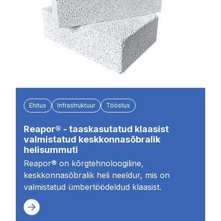
Ehitus
Infrastruktuur
Tööstus
Reapor® - taaskasutatud klaasist
valmistatud keskkonnasõbralik
helisummuti
Reapor® on kõrgtehnoloogiline,
keskkonnasõbralik heli neeldur, mis on
valmistatud ümbertöödeldud klaasist.