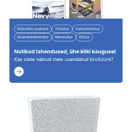
Ettevõtte uudised
Tööstus
Kaitsetööstus
Avamerelahendus
Merendus
Ehitus
Nutikad lahendused, ühe kliki kaugusel
Kas olete näinud meie uuendatud brošüüre?