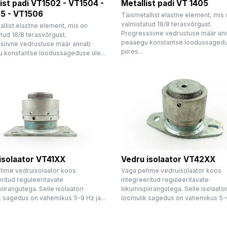
ist padi VT1502 - VT1504 -
Metallist padi VT 1405
5 - VT1506
Täismetallist elastne element, mis
valmistatud 18/8 terasvõrgust.
llist elastne element, mis on
Progressiivne vedrustuse määr an
tud 18/8 terasvõrgust.
peaaegu konstantse loodussaged
siivne vedrustuse määr annab
piires...
 konstantse loodussageduse üle...
isolaator VT41XX
Vedru isolaator VT42XX
hme vedruisolaator koos
Väga pehme vedruisolaator koos
ritud reguleeritavate
integreeritud reguleeritavate
piirangutega. Selle isolaatori
liikumispiirangutega. Selle isolaator
k sagedus on vahemikus 5-9 Hz ja...
loomulik sagedus on vahemikus 5-9 