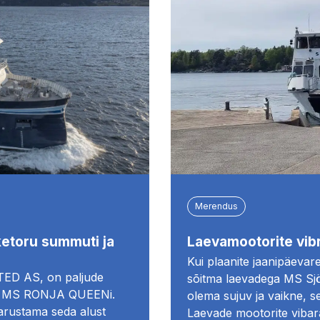
Merendus
ketoru summuti ja
Laevamootorite vibr
Kui plaanite jaanipäevare
TED AS, on paljude
sõitma laevadega MS Sjö
210 MS RONJA QUEENi.
olema sujuv ja vaikne, se
varustama seda alust
Laevade mootorite vibar