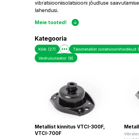
vibratsiooniisolatsiooni jõudluse saavutami
lahendusi.
Meie tooted!
Kategooria
Kõik
(27)
Täismetallist isolatsioonihoidikud
Vedruisolaator
(8)
Metallist kinnitus VTCI-300F,
Metall
VTCI-700F
Vibratec