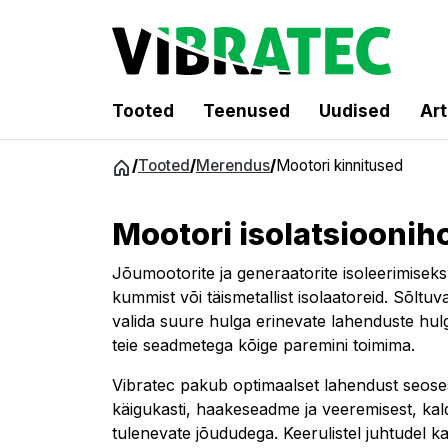
Tooted
Teenused
Uudised
Art
Hüppa
/
Tooted
/
Merendus
/
Mootori kinnitused
sisu
juurde
Mootori isolatsioonih
Jõumootorite ja generaatorite isoleerimisek
kummist või täismetallist isolaatoreid. Sõltu
valida suure hulga erinevate lahenduste hul
teie seadmetega kõige paremini toimima.
Vibratec pakub optimaalset lahendust seose
käigukasti, haakeseadme ja veeremisest, kald
tulenevate jõududega. Keerulistel juhtudel 