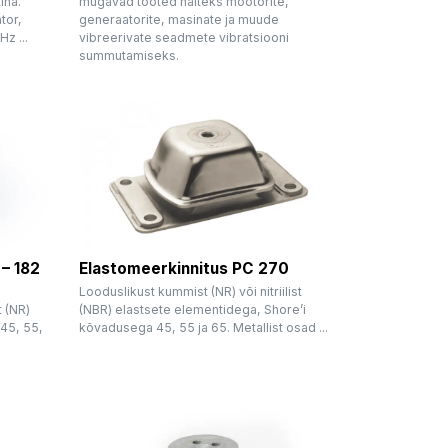
ina.
mugavad tooted näiteks mootorite,
tor,
generaatorite, masinate ja muude
z ...
vibreerivate seadmete vibratsiooni
summutamiseks.
 – 182
Elastomeerkinnitus PC 270
Looduslikust kummist (NR) või nitriilist
 (NR)
(NBR) elastsete elementidega, Shore’i
 45, 55,
kõvadusega 45, 55 ja 65. Metallist osad ...