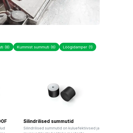
uti
(8)
Kummist summuti
(6)
Löögidamper
(1)
00F
Silindrilised summutid
dud
Silindrilised summutid on kuluefektiivsed ja