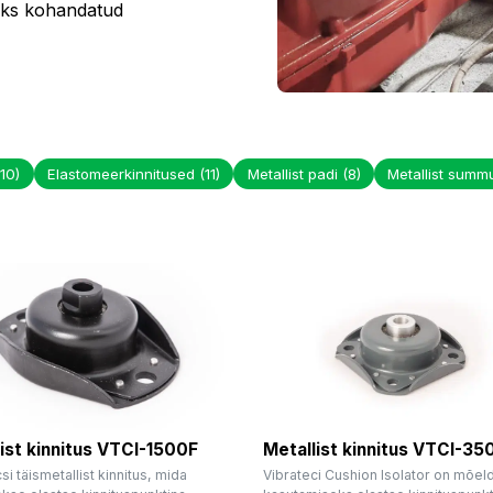
seks kohandatud
(10)
Elastomeerkinnitused
(11)
Metallist padi
(8)
Metallist summ
ist kinnitus VTCI-1500F
Metallist kinnitus VTCI-35
si täismetallist kinnitus, mida
Vibrateci Cushion Isolator on mõel