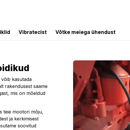
iklid
Vibratecist
Võtke meiega ühendust
oidikud
s võib kasutada
valt rakendusest saame
gast, mis on mõeldud
s teie mootori mõju,
est ja kerkimisest
kasutame soovitud