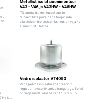
Metallist isolatsioonimontuur
V43 - V46 ja V43HW - V46HW
 on
Täismetallist kinnitused suurte
nab
dünaamiliste jõududega tööpinkide
use
vibratsiooniisolatsiooniks, kus on vaja ka
summutust. Elastne...
Vedru isolaator VT4090
Väga pehme isolaator integreeritud
reguleeritavate liikumispiirangutega. Sellel
i
on väga madal omane sagedus 3,5 - 5...
Hz ja...