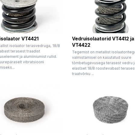
isolaator VT4421
Vedruisolaatorid VT4412 ja
VT4422
llist isolaator terasvedruga, 18/8
bast terasest traadist
Tegemist on metallist isolaatoritega
element ja alumiiniumist rullid.
valmistamisel on kasutatud suure
uurepäraselt vibratsiooni
tõmbetugevusega terasest vedru j
miseks...
elastset 18/8 roostevabast terases
traatvõrku ...