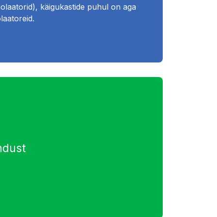
solaatorid), käigukastide puhul on aga
laatoreid.
ndust