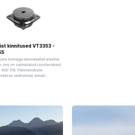
ist kinnitused VT3353 -
55
lse toimega täismetallist elastne
r, mis on valmistatud roostevabast
t AISI 316. Pehmenduste
seeruv vedrumäär annab...