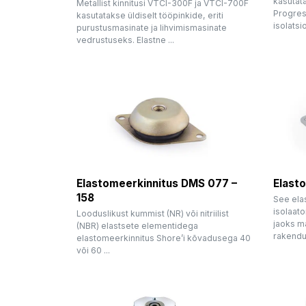
kasutata
Metallist kinnitusi VTCI-300F ja VTCI-700F
Progres
kasutatakse üldiselt tööpinkide, eriti
isolats
purustusmasinate ja lihvimismasinate
vedrustuseks. Elastne ...
Elastomeerkinnitus DMS 077 –
Elast
158
See ela
isolaat
Looduslikust kummist (NR) või nitriilist
jaoks m
(NBR) elastsete elementidega
rakendus
elastomeerkinnitus Shore’i kõvadusega 40
või 60 ...