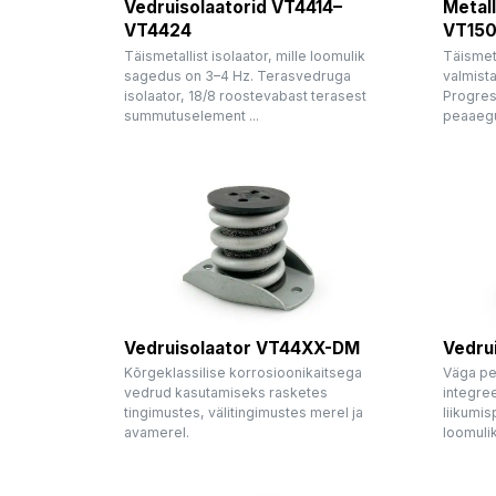
Vedruisolaatorid VT4414–
Metall
VT4424
VT150
Täismetallist isolaator, mille loomulik
Täismeta
sagedus on 3–4 Hz. Terasvedruga
valmista
isolaator, 18/8 roostevabast terasest
Progres
summutuselement ...
peaaegu
Vedruisolaator VT44XX-DM
Vedru
Kõrgeklassilise korrosioonikaitsega
Väga pe
vedrud kasutamiseks rasketes
integree
tingimustes, välitingimustes merel ja
liikumis
avamerel.
loomuli