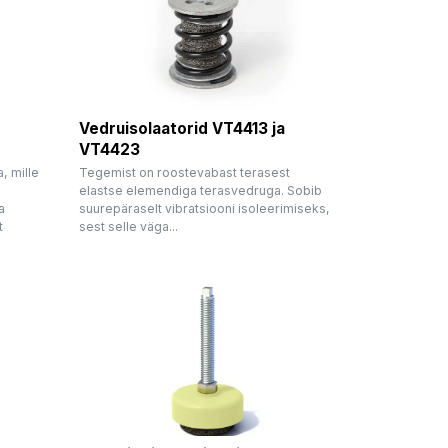
Vedruisolaatorid VT4413 ja
VT4423
, mille
Tegemist on roostevabast terasest
elastse elemendiga terasvedruga. Sobib
a
suurepäraselt vibratsiooni isoleerimiseks,
t
sest selle väga...