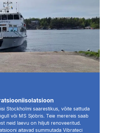
atsiooniisolatsioon
isi Stockholmi saarestikus, võite sattuda
gull või MS Sjöbris. Teie merereis saab
st neid laevu on hiljuti renoveeritud.
atsiooni aitavad summutada Vibrateci