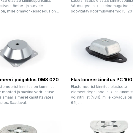
kse elastse kinnituspunktina.
kasutamiseks elastse kinnituspunkt
siivne tõmbe- ja survele
Võrdsagedusliku iseloomuga isolaa
ioon, mille omavõnkesagedus on…
soovitatav koormusvahemik 15–20 H
omeeri paigaldus DMS 020
Elastomeerkinnitus PC 100
stomeerist kinnitus on kummist
Elastomeerist kinnitus elastsete
or mootori ja masina vedrustuse
elementidega looduslikust kummist
aismaal ja merel kasutatavates
või nitriilist (NBR), mille kõvadus on
tes. Saadaval...
65 ja...