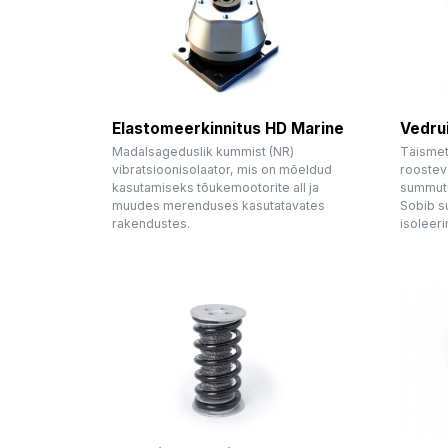
Elastomeerkinnitus HD Marine
Vedru
Madalsageduslik kummist (NR)
Täismeta
vibratsioonisolaator, mis on mõeldud
roosteva
kasutamiseks tõukemootorite all ja
summutus
muudes merenduses kasutatavates
Sobib s
rakendustes.
isoleeri