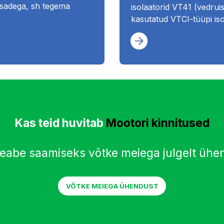
õtsadega, sh tegema
isolaatorid VT41 (vedrui
kasutatud VTCI-tüüpi iso
Kas teid huvitab
Mootori kinnitused
teabe saamiseks võtke meiega julgelt ühe
VÕTKE MEIEGA ÜHENDUST