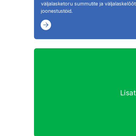
väljalasketoru summutite ja väljalaskelõ
joonestustöid.
Lisa