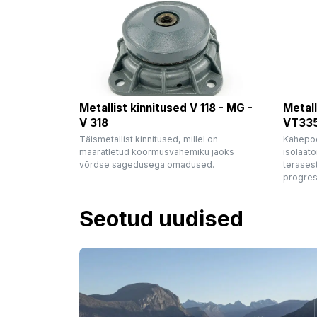
Metallist kinnitused V 118 - MG -
Metall
V 318
VT33
Täismetallist kinnitused, millel on
Kahepoo
määratletud koormusvahemiku jaoks
isolaato
võrdse sagedusega omadused.
terases
progres
Seotud uudised