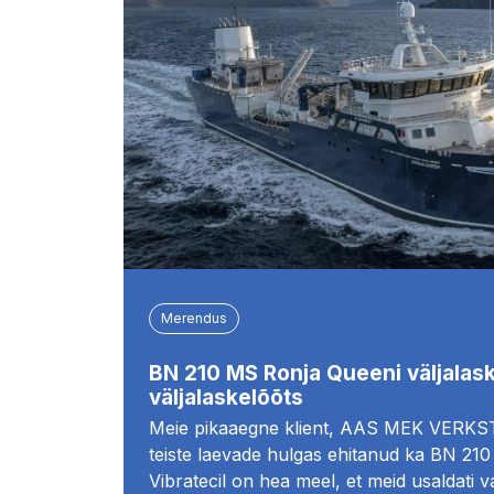
Merendus
BN 210 MS Ronja Queeni väljalas
väljalaskelõõts
Meie pikaaegne klient, AAS MEK VERKS
teiste laevade hulgas ehitanud ka BN 
Vibratecil on hea meel, et meid usaldati 