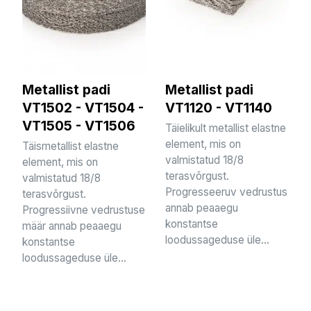
Metallist padi
Metallist padi
VT1502 - VT1504 -
VT1120 - VT1140
VT1505 - VT1506
Täielikult metallist elastne
element, mis on
Täismetallist elastne
valmistatud 18/8
element, mis on
terasvõrgust.
valmistatud 18/8
Progresseeruv vedrustus
terasvõrgust.
annab peaaegu
Progressiivne vedrustuse
konstantse
määr annab peaaegu
loodussageduse üle...
konstantse
loodussageduse üle...