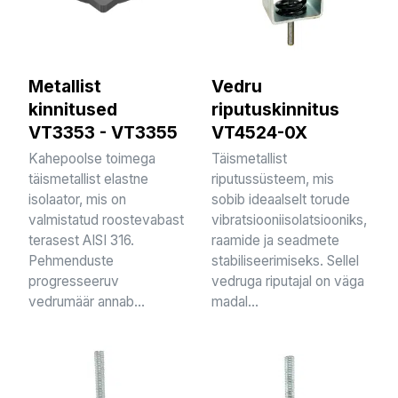
Metallist
Vedru
kinnitused
riputuskinnitus
VT3353 - VT3355
VT4524-0X
Kahepoolse toimega
Täismetallist
täismetallist elastne
riputussüsteem, mis
isolaator, mis on
sobib ideaalselt torude
valmistatud roostevabast
vibratsiooniisolatsiooniks,
terasest AISI 316.
raamide ja seadmete
Pehmenduste
stabiliseerimiseks. Sellel
progresseeruv
vedruga riputajal on väga
vedrumäär annab...
madal...