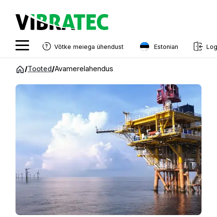
Estonian
Võtke meiega ühendust
Log
English
Hüppa
/
Tooted
/
Avamerelahendus
sisu
Swedish
juurde
Norwegian
French
Estonian
Finnish
Danish