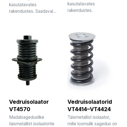
kasutatavates
kasutatavates
rakendustes.
rakendustes. Saadaval...
Vedruisolaator
Vedruisolaatorid
VT4570
VT4414–VT4424
Madalsageduslike
Täismetallist isolaator,
täismetallist isolaatorite
mille loomulik sagedus on