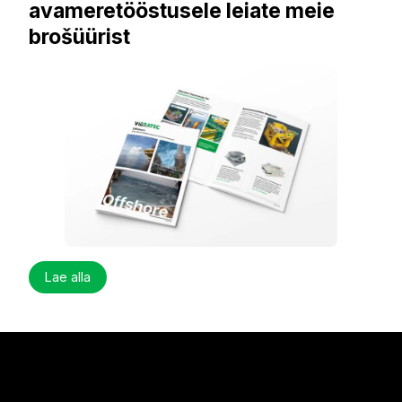
avameretööstusele leiate meie
brošüürist
Lae alla