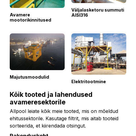
Väljalasketoru summuti
Avamere
AISI316
mootorikinnitused
Majutusmoodulid
Elektritootmine
Kõik tooted ja lahendused
avameresektorile
Allpool leiate kõik meie tooted, mis on mõeldud
ehitussektorile. Kasutage filtrit, mis aitab tooteid
sorteerida, et kiirendada otsingut.
Rakenduskoht