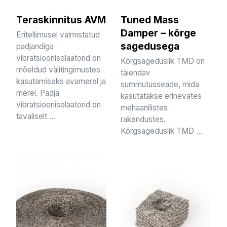
Teraskinnitus AVM
Tuned Mass
Damper – kõrge
Eritellimusel valmistatud
sagedusega
padjandiga
vibratsioonisolaatorid on
Kõrgsageduslik TMD on
mõeldud välitingimustes
täiendav
kasutamiseks avamerel ja
summutusseade, mida
merel. Padja
kasutatakse erinevates
vibratsioonisolaatorid on
mehaanilistes
tavaliselt ...
rakendustes.
Kõrgsageduslik TMD ...