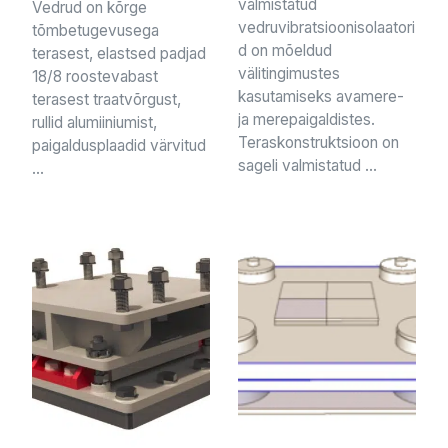
valmistatud
Vedrud on kõrge
vedruvibratsioonisolaatori
tõmbetugevusega
d on mõeldud
terasest, elastsed padjad
välitingimustes
18/8 roostevabast
kasutamiseks avamere-
terasest traatvõrgust,
ja merepaigaldistes.
rullid alumiiniumist,
Teraskonstruktsioon on
paigaldusplaadid värvitud
sageli valmistatud ...
...