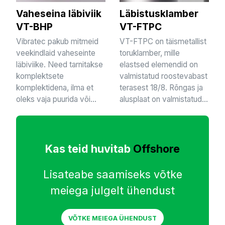
Vaheseina läbiviik
Läbistusklamber
VT-BHP
VT-FTPC
Vibratec pakub mitmeid
VT-FTPC on täismetallist
veekindlaid vaheseinte
toruklamber, mille
läbiviike. Need tarnitakse
elastsed elemendid on
komplektsete
valmistatud roostevabast
komplektidena, ilma et
terasest 18/8. Rõngas ja
oleks vaja puurida või...
alusplaat on valmistatud...
Kas teid huvitab
Offshore
Lisateabe saamiseks võtke
meiega julgelt ühendust
VÕTKE MEIEGA ÜHENDUST