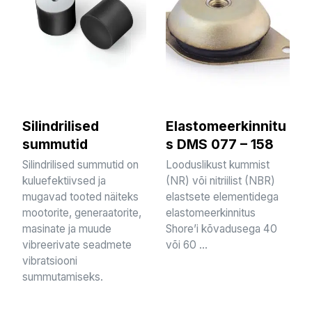
Silindrilised
Elastomeerkinnitu
summutid
s DMS 077 – 158
Silindrilised summutid on
Looduslikust kummist
kuluefektiivsed ja
(NR) või nitriilist (NBR)
mugavad tooted näiteks
elastsete elementidega
mootorite, generaatorite,
elastomeerkinnitus
masinate ja muude
Shore’i kõvadusega 40
vibreerivate seadmete
või 60 ...
vibratsiooni
summutamiseks.