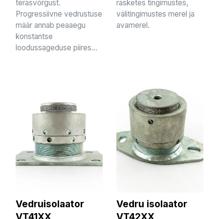
terasvõrgust.
rasketes tingimustes,
Progressiivne vedrustuse
välitingimustes merel ja
määr annab peaaegu
avamerel.
konstantse
loodussageduse piires...
Vedruisolaator
Vedru isolaator
VT41XX
VT42XX