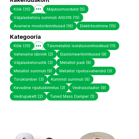
Kõik
(35)
Majutusmoodulid
(5)
Väljalasketoru summuti AISI316
(15)
Avamere mootorikinnitused
(16)
Elektritootmine
(15)
Kategooria
Kõik
(35)
Täismetallist isolatsioonihoidikud
(11)
Vaheseina läbiviik
(2)
Elastomeerkinnitused
(9)
Väljalasketorustik
(3)
Metallist padi
(9)
Metallist summuti
(9)
Metallist riputusvahendid
(3)
Toruklamber
(3)
Kummist summuti
(6)
Kevadine riputuskinnitus
(3)
Vedruisolaator
(9)
Vedrupakett
(2)
Tuned Mass Damper
(1)