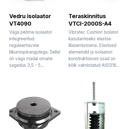
Vedru isolaator
Teraskinnitus
VT4090
VTCI-2000S-A4
Väga pehme isolaator
Vibratec Cushion Isolator
integreeritud
kasutamiseks elastse
reguleeritavate
libisemistoena. Elastsed
liikumispiirangutega. Sellel
elemendid ja isolaatori
on väga madal omane
konstruktsiooni osad on
sagedus 3,5 - 5...
kõik valmistatud AISI316...