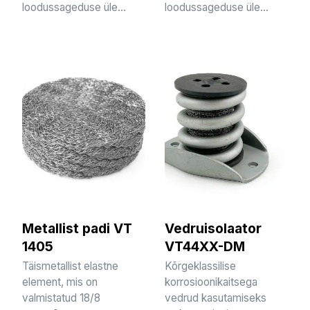
loodussageduse üle...
loodussageduse üle...
Metallist padi VT
Vedruisolaator
1405
VT44XX-DM
Täismetallist elastne
Kõrgeklassilise
element, mis on
korrosioonikaitsega
valmistatud 18/8
vedrud kasutamiseks