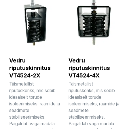
Vedru
Vedru
riputuskinnitus
riputuskinnitus
VT4524-2X
VT4524-4X
Täismetallist
Täismetallist
riputuskonks, mis sobib
riputuskonks, mis sobib
ideaalselt torude
ideaalselt torude
isoleerimiseks, raamide ja
isoleerimiseks, raamide ja
seadmete
seadmete
stabiliseerimiseks.
stabiliseerimiseks.
Paigaldab väga madala
Paigaldab väga madala