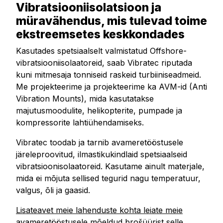
Vibratsiooniisolatsioon ja
müravähendus, mis tulevad toime
ekstreemsetes keskkondades
Kasutades spetsiaalselt valmistatud Offshore-
vibratsiooniisolaatoreid, saab Vibratec riputada
kuni mitmesaja tonniseid raskeid turbiiniseadmeid.
Me projekteerime ja projekteerime ka AVM-id (Anti
Vibration Mounts), mida kasutatakse
majutusmoodulite, helikopterite, pumpade ja
kompressorite lahtiühendamiseks.
Vibratec toodab ja tarnib avameretööstusele
järeleproovitud, ilmastikukindlaid spetsiaalseid
vibratsioonisolaatoreid. Kasutame ainult materjale,
mida ei mõjuta sellised tegurid nagu temperatuur,
valgus, õli ja gaasid.
Lisateavet meie lahenduste kohta leiate meie
avameretööstusele mõeldud brošüürist selle