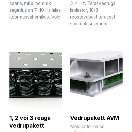
seeria, mille loomulik
3–4 Hz. Terasvedruga
sagedus on 7–10 Hz laias
isolaator, 18/8
koormusvahemikus. Võib
roostevabast terasest
...
summutuselement ...
1, 2 või 3 reaga
Vedrupakett AVM
vedrupakett
Meie eritellimusel