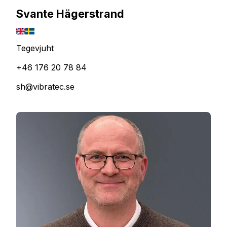
Svante Hägerstrand
Tegevjuht
+46 176 20 78 84
sh@vibratec.se