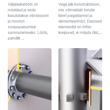
Väljalaskelõõts on
Väga jäik konstruktsioon,
mõeldud ja seda
mis võimaldab torude
kasutatakse vibratsiooni
kiiret paigaldamist ja
ja mootori
demonteerimist. Elastsed
soojuspaisumise
elemendid on mitte-
summutamiseks. Lõõts,
kreipivad, ei mõjuta õlid,...
paindlik ...