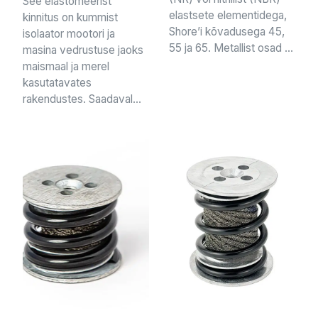
See elastomeerist
elastsete elementidega,
kinnitus on kummist
Shore’i kõvadusega 45,
isolaator mootori ja
55 ja 65. Metallist osad ...
masina vedrustuse jaoks
maismaal ja merel
kasutatavates
rakendustes. Saadaval...