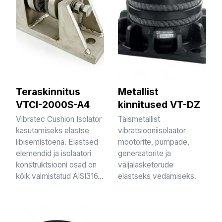
Teraskinnitus
Metallist
VTCI-2000S-A4
kinnitused VT-DZ
Vibratec Cushion Isolator
Täismetallist
kasutamiseks elastse
vibratsiooniisolaator
libisemistoena. Elastsed
mootorite, pumpade,
elemendid ja isolaatori
generaatorite ja
konstruktsiooni osad on
väljalasketorude
kõik valmistatud AISI316...
elastseks vedamiseks.