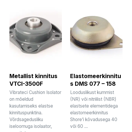
Metallist kinnitus
Elastomeerkinnitu
VTCI-3500F
s DMS 077 – 158
Vibrateci Cushion Isolator
Looduslikust kummist
on mõeldud
(NR) või nitriilist (NBR)
kasutamiseks elastse
elastsete elementidega
kinnituspunktina.
elastomeerkinnitus
Võrdsagedusliku
Shore’i kõvadusega 40
iseloomuga isolaator,
või 60 ...