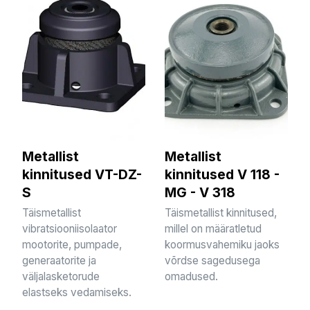
Metallist
Metallist
kinnitused VT-DZ-
kinnitused V 118 -
S
MG - V 318
Täismetallist
Täismetallist kinnitused,
vibratsiooniisolaator
millel on määratletud
mootorite, pumpade,
koormusvahemiku jaoks
generaatorite ja
võrdse sagedusega
väljalasketorude
omadused.
elastseks vedamiseks.