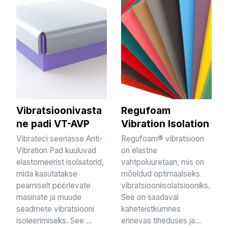
Vibratsioonivasta
Regufoam
ne padi VT-AVP
Vibration Isolation
Vibrateci seeriasse Anti-
Regufoam® vibratsioon
Vibration Pad kuuluvad
on elastne
elastomeerist isolaatorid,
vahtpolüuretaan, mis on
mida kasutatakse
mõeldud optimaalseks
peamiselt pöörlevate
vibratsiooniisolatsiooniks.
masinate ja muude
See on saadaval
seadmete vibratsiooni
kaheteistkümnes
isoleerimiseks. See ...
erinevas tiheduses ja...