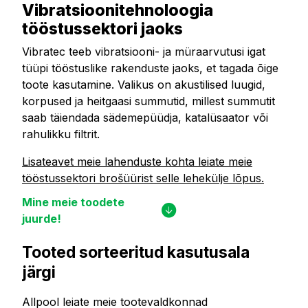
Vibratsioonitehnoloogia
tööstussektori jaoks
Vibratec teeb vibratsiooni- ja müraarvutusi igat
tüüpi tööstuslike rakenduste jaoks, et tagada õige
toote kasutamine. Valikus on akustilised luugid,
korpused ja heitgaasi summutid, millest summutit
saab täiendada sädemepüüdja, katalüsaator või
rahulikku filtrit.
Lisateavet meie lahenduste kohta leiate meie
tööstussektori brošüürist selle lehekülje lõpus.
Mine meie toodete
juurde!
Tooted sorteeritud kasutusala
järgi
Allpool leiate meie tootevaldkonnad