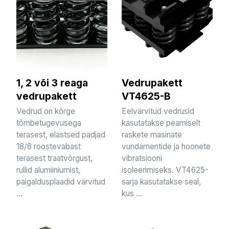
1, 2 või 3 reaga
Vedrupakett
vedrupakett
VT4625-B
Vedrud on kõrge
Eelvärvitud vedrusid
tõmbetugevusega
kasutatakse peamiselt
terasest, elastsed padjad
raskete masinate
18/8 roostevabast
vundamentide ja hoonete
terasest traatvõrgust,
vibratsiooni
rullid alumiiniumist,
isoleerimiseks. VT4625-
paigaldusplaadid värvitud
sarja kasutatakse seal,
...
kus ...