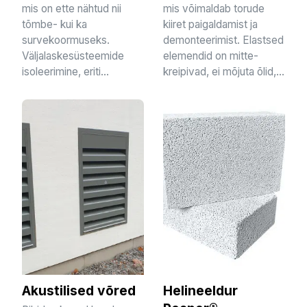
mis on ette nähtud nii
mis võimaldab torude
tõmbe- kui ka
kiiret paigaldamist ja
survekoormuseks.
demonteerimist. Elastsed
Väljalaskesüsteemide
elemendid on mitte-
isoleerimine, eriti...
kreipivad, ei mõjuta õlid,...
Akustilised võred
Helineeldur