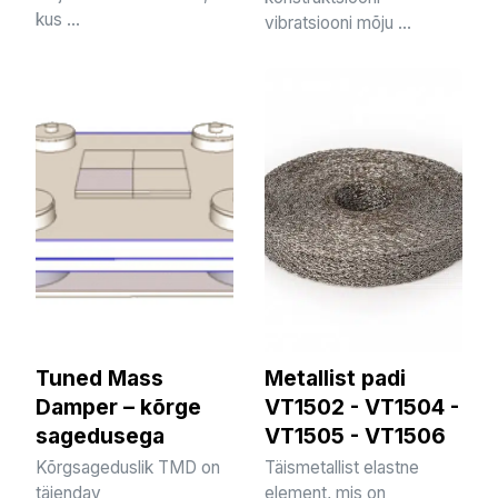
kus ...
vibratsiooni mõju ...
Tuned Mass
Metallist padi
Damper – kõrge
VT1502 - VT1504 -
sagedusega
VT1505 - VT1506
Kõrgsageduslik TMD on
Täismetallist elastne
täiendav
element, mis on