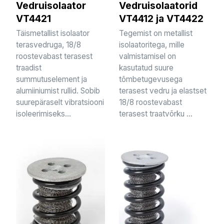
Vedruisolaator
Vedruisolaatorid
VT4421
VT4412 ja VT4422
Täismetallist isolaator
Tegemist on metallist
terasvedruga, 18/8
isolaatoritega, mille
roostevabast terasest
valmistamisel on
traadist
kasutatud suure
summutuselement ja
tõmbetugevusega
alumiiniumist rullid. Sobib
terasest vedru ja elastset
suurepäraselt vibratsiooni
18/8 roostevabast
isoleerimiseks...
terasest traatvõrku ...