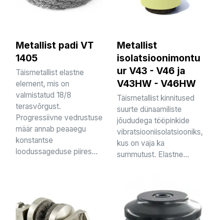
Metallist padi VT
Metallist
1405
isolatsioonimontu
ur V43 - V46 ja
Täismetallist elastne
V43HW - V46HW
element, mis on
valmistatud 18/8
Täismetallist kinnitused
terasvõrgust.
suurte dünaamiliste
Progressiivne vedrustuse
jõududega tööpinkide
määr annab peaaegu
vibratsiooniisolatsiooniks,
konstantse
kus on vaja ka
loodussageduse piires...
summutust. Elastne...