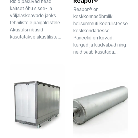
Reapor®
Ribid pakuvad head
kaitset õhu sisse- ja
Reapor® on
väljalaskeavade jaoks
keskkonnasõbralik
tehnilistele paigaldistele.
helisummuti keerulistesse
Akustilisi ribasid
keskkondadesse.
kasutatakse akustiliste...
Paneelid on kõvad,
kerged ja kiudvabad ning
neid saab kasutada...