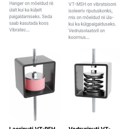
Hanger on mõeldud nii
VT-MSH on vibratsiooni
ülalt kui ka küljelt
isoleeriv riputuskonks,
paigaldamiseks. Seda
mis on mõeldud nii üla-
saab kasutada koos
kui ka külgpaigalduseks.
Vibratec...
Vedruisolaatoril on
koormus...
Laeriputi VT-RFH
Vedruriputi VT-