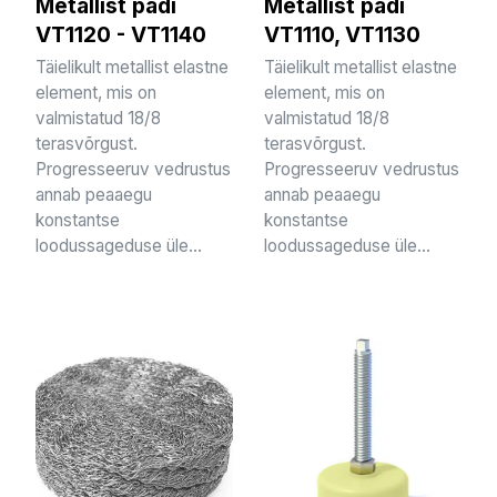
Metallist padi
Metallist padi
VT1120 - VT1140
VT1110, VT1130
Täielikult metallist elastne
Täielikult metallist elastne
element, mis on
element, mis on
valmistatud 18/8
valmistatud 18/8
terasvõrgust.
terasvõrgust.
Progresseeruv vedrustus
Progresseeruv vedrustus
annab peaaegu
annab peaaegu
konstantse
konstantse
loodussageduse üle...
loodussageduse üle...