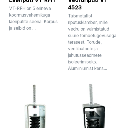
4523
VT-RFH on 5 erineva
koormusvahemikuga
Täismetallist
laeriputite seeria. Korpus
riputusklamber, mille
ja seibid on ...
vedru on valmistatud
suure tõmbetugevusega
terasest. Torude,
ventilaatorite ja
jahutusseadmete
isoleerimiseks.
Alumiiniumist keris...