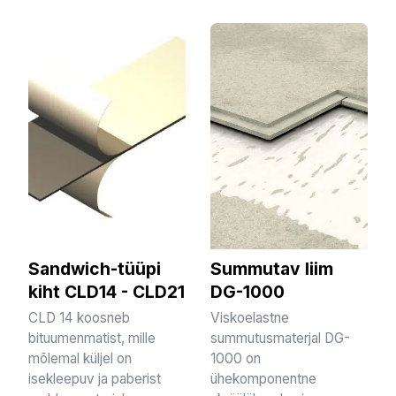
Sandwich-tüüpi
Summutav liim
kiht CLD14 - CLD21
DG-1000
CLD 14 koosneb
Viskoelastne
bituumenmatist, mille
summutusmaterjal DG-
mõlemal küljel on
1000 on
isekleepuv ja paberist
ühekomponentne