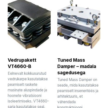
Vedrupakett
Tuned Mass
VT4660-B
Damper – madala
sagedusega
Eelnevalt kokkusurutud
vedrukarpe kasutatakse
Tuned Mass Damper on
peamiselt raskete
seade, mida kasutatakse
masinate aluspindade ja
peamiselt inseneritöös ja
hoonete vibratsiooni
arhitektuuris, et
isoleerimiseks. VT4660-
vähendada
sarja kasutatakse seal,
konstruktsiooni