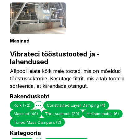
Masinad
Vibrateci tööstustooted ja -
lahendused
Allpool leiate kõik meie tooted, mis on mõeldud
tööstussektorile. Kasutage filtrit, mis aitab tooteid
sorteerida, et kiirendada otsingut.
Rakenduskoht
Kõik
(72)
Constrained Layer Damping
(4)
Masinad
(40)
Toru summuti
(20)
Helisummutus
(6)
Tuned Mass Dampers
(2)
Kategooria