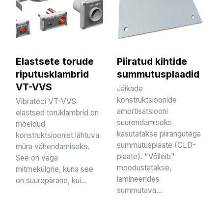
Elastsete torude
Piiratud kihtide
riputusklambrid
summutusplaadid
VT-VVS
Jäikade
konstruktsioonide
Vibrateci VT-VVS
amortisatsiooni
elastsed toruklambrid on
suurendamiseks
mõeldud
kasutatakse piirangutega
konstruktsioonist lähtuva
summutusplaate (CLD-
müra vähendamiseks.
plaate). "Võileib"
See on väga
moodustatakse,
mitmekülgne, kuna see
lamineerides
on suurepärane, kui...
summutava...