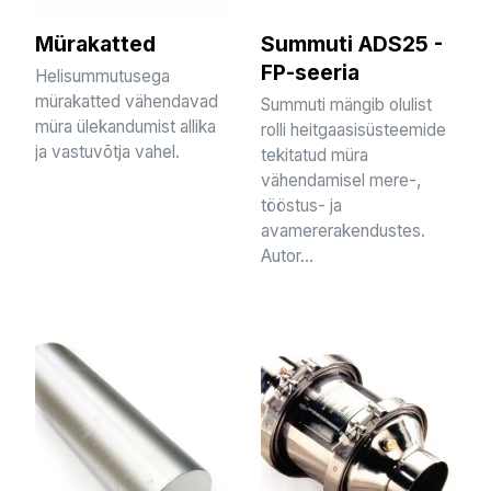
Mürakatted
Summuti ADS25 -
FP-seeria
Helisummutusega
mürakatted vähendavad
Summuti mängib olulist
müra ülekandumist allika
rolli heitgaasisüsteemide
ja vastuvõtja vahel.
tekitatud müra
vähendamisel mere-,
tööstus- ja
avamererakendustes.
Autor...