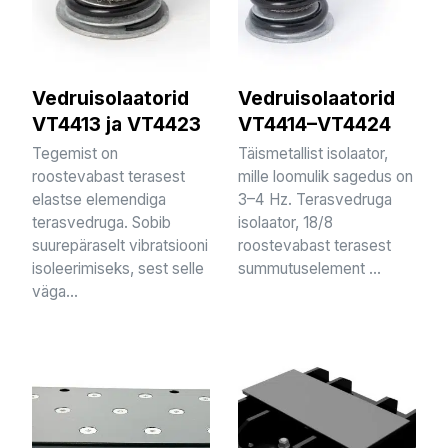
Vedruisolaatorid
Vedruisolaatorid
VT4413 ja VT4423
VT4414–VT4424
Tegemist on
Täismetallist isolaator,
roostevabast terasest
mille loomulik sagedus on
elastse elemendiga
3–4 Hz. Terasvedruga
terasvedruga. Sobib
isolaator, 18/8
suurepäraselt vibratsiooni
roostevabast terasest
isoleerimiseks, sest selle
summutuselement ...
väga...