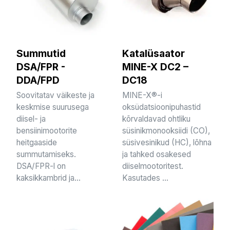
Summutid
Katalüsaator
DSA/FPR -
MINE-X DC2 –
DDA/FPD
DC18
Soovitatav väikeste ja
MINE-X®-i
keskmise suurusega
oksüdatsioonipuhastid
diisel- ja
kõrvaldavad ohtliku
bensiinimootorite
süsinikmonooksiidi (CO),
heitgaaside
süsivesinikud (HC), lõhna
summutamiseks.
ja tahked osakesed
DSA/FPR-l on
diiselmootoritest.
kaksikkambrid ja...
Kasutades ...