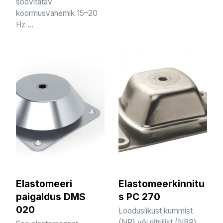
soovitatav
koormusvahemik 15–20
Hz ...
Elastomeeri
Elastomeerkinnitu
paigaldus DMS
s PC 270
020
Looduslikust kummist
(NR) või nitriilist (NBR)