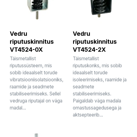
Vedru
Vedru
riputuskinnitus
riputuskinnitus
VT4524-0X
VT4524-2X
Täismetallist
Täismetallist
riputussüsteem, mis
riputuskonks, mis sobib
sobib ideaalselt torude
ideaalselt torude
vibratsiooniisolatsiooniks,
isoleerimiseks, raamide ja
raamide ja seadmete
seadmete
stabiliseerimiseks. Sellel
stabiliseerimiseks.
vedruga riputajal on väga
Paigaldab väga madala
madal...
omastussagedusega ja
aktsepteerib...