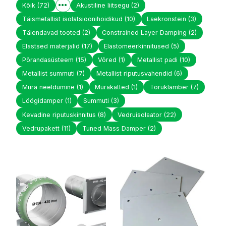
Kõik
(72)
Akustiline liitsegu
(2)
Täismetallist isolatsioonihoidikud
(10)
Laekronstein
(3)
Täiendavad tooted
(2)
Constrained Layer Damping
(2)
Elastsed materjalid
(17)
Elastomeerkinnitused
(5)
Põrandasüsteem
(15)
Võred
(1)
Metallist padi
(10)
Metallist summuti
(7)
Metallist riputusvahendid
(6)
Müra neeldumine
(1)
Mürakatted
(1)
Toruklamber
(7)
Löögidamper
(1)
Summuti
(3)
Kevadine riputuskinnitus
(8)
Vedruisolaator
(22)
Vedrupakett
(11)
Tuned Mass Damper
(2)