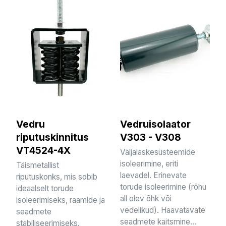
Vedru
Vedruisolaator
riputuskinnitus
V303 - V308
VT4524-4X
Väljalaskesüsteemide
isoleerimine, eriti
Täismetallist
laevadel. Erinevate
riputuskonks, mis sobib
torude isoleerimine (rõhu
ideaalselt torude
all olev õhk või
isoleerimiseks, raamide ja
vedelikud). Haavatavate
seadmete
seadmete kaitsmine...
stabiliseerimiseks.