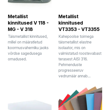
Metallist
Metallist
kinnitused V 118 -
kinnitused
MG - V 318
VT3353 - VT3355
Täismetallist kinnitused,
Kahepoolse toimega
millel on määratletud
täismetallist elastne
koormusvahemiku jaoks
isolaator, mis on
võrdse sagedusega
valmistatud roostevabast
omadused.
terasest AISI 316.
Pehmenduste
progresseeruv
vedrumäär annab...