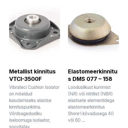
Metallist kinnitus
Elastomeerkinnitu
VTCI-3500F
s DMS 077 – 158
Vibrateci Cushion Isolator
Looduslikust kummist
on mõeldud
(NR) või nitriilist (NBR)
kasutamiseks elastse
elastsete elementidega
kinnituspunktina.
elastomeerkinnitus
Võrdsagedusliku
Shore’i kõvadusega 40
iseloomuga isolaator,
või 60 ...
soovitatav