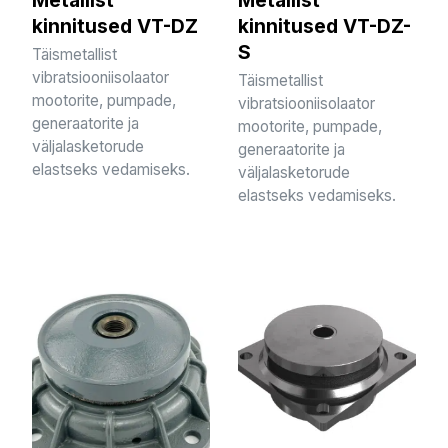
kinnitused VT-DZ
kinnitused VT-DZ-
S
Täismetallist
vibratsiooniisolaator
Täismetallist
mootorite, pumpade,
vibratsiooniisolaator
generaatorite ja
mootorite, pumpade,
väljalasketorude
generaatorite ja
elastseks vedamiseks.
väljalasketorude
elastseks vedamiseks.