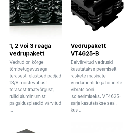
1, 2 või 3 reaga
Vedrupakett
vedrupakett
VT4625-B
Vedrud on kõrge
Eelvärvitud vedrusid
tõmbetugevusega
kasutatakse peamiselt
terasest, elastsed padjad
raskete masinate
18/8 roostevabast
vundamentide ja hoonete
terasest traatvõrgust,
vibratsiooni
rullid alumiiniumist,
isoleerimiseks. VT4625-
paigaldusplaadid värvitud
sarja kasutatakse seal,
...
kus ...