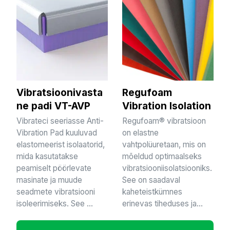
Vibratsioonivasta
Regufoam
ne padi VT-AVP
Vibration Isolation
Vibrateci seeriasse Anti-
Regufoam® vibratsioon
Vibration Pad kuuluvad
on elastne
elastomeerist isolaatorid,
vahtpolüuretaan, mis on
mida kasutatakse
mõeldud optimaalseks
peamiselt pöörlevate
vibratsiooniisolatsiooniks.
masinate ja muude
See on saadaval
seadmete vibratsiooni
kaheteistkümnes
isoleerimiseks. See ...
erinevas tiheduses ja...