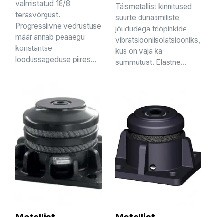
valmistatud 18/8
Täismetallist kinnitused
terasvõrgust.
suurte dünaamiliste
Progressiivne vedrustuse
jõududega tööpinkide
määr annab peaaegu
vibratsiooniisolatsiooniks,
konstantse
kus on vaja ka
loodussageduse piires...
summutust. Elastne...
Metallist
Metallist