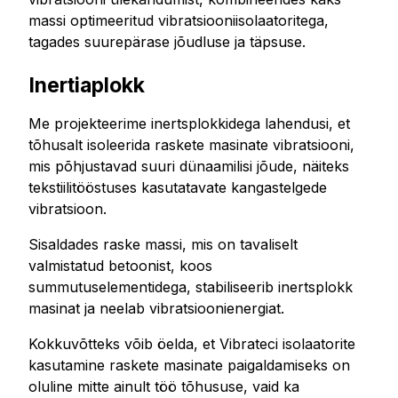
massi optimeeritud vibratsiooniisolaatoritega,
tagades suurepärase jõudluse ja täpsuse.
Inertiaplokk
Me projekteerime inertsplokkidega lahendusi, et
tõhusalt isoleerida raskete masinate vibratsiooni,
mis põhjustavad suuri dünaamilisi jõude, näiteks
tekstiilitööstuses kasutatavate kangastelgede
vibratsioon.
Sisaldades raske massi, mis on tavaliselt
valmistatud betoonist, koos
summutuselementidega, stabiliseerib inertsplokk
masinat ja neelab vibratsioonienergiat.
Kokkuvõtteks võib öelda, et Vibrateci isolaatorite
kasutamine raskete masinate paigaldamiseks on
oluline mitte ainult töö tõhususe, vaid ka