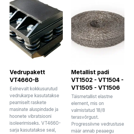
Vedrupakett
Metallist padi
VT4660-B
VT1502 - VT1504 -
VT1505 - VT1506
Eelnevalt kokkusurutud
vedrukarpe kasutatakse
Täismetallist elastne
peamiselt raskete
element, mis on
masinate aluspindade ja
valmistatud 18/8
hoonete vibratsiooni
terasvõrgust.
isoleerimiseks. VT4660-
Progressiivne vedrustuse
sarja kasutatakse seal,
määr annab peaaegu