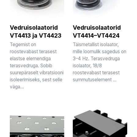
Vedruisolaatorid
Vedruisolaatorid
VT4413 ja VT4423
VT4414–VT4424
Tegemist on
Täismetallist isolaator,
roostevabast terasest
mille loomulik sagedus on
elastse elemendiga
3–4 Hz. Terasvedruga
terasvedruga. Sobib
isolaator, 18/8
suurepäraselt vibratsiooni
roostevabast terasest
isoleerimiseks, sest selle
summutuselement ...
väga...