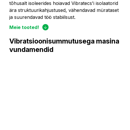
tõhusalt isoleerides hoiavad Vibratecs'i isolaatorid
ära struktuurikahjustused, vähendavad mürataset
ja suurendavad töö stabiilsust.
Meie tooted!
Vibratsioonisummutusega masina
vundamendid