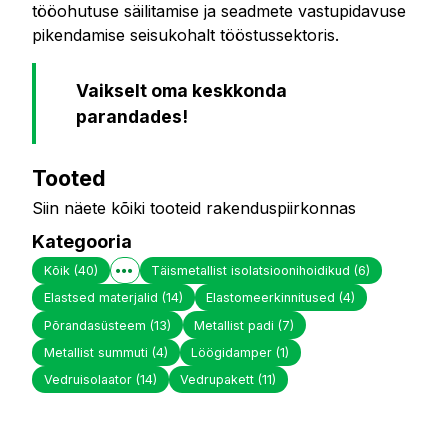
tööohutuse säilitamise ja seadmete vastupidavuse
pikendamise seisukohalt tööstussektoris.
Vaikselt oma keskkonda
parandades!
Tooted
Siin näete kõiki tooteid rakenduspiirkonnas
Kategooria
Kõik
(40)
Täismetallist isolatsioonihoidikud
(6)
Elastsed materjalid
(14)
Elastomeerkinnitused
(4)
Põrandasüsteem
(13)
Metallist padi
(7)
Metallist summuti
(4)
Löögidamper
(1)
Vedruisolaator
(14)
Vedrupakett
(11)