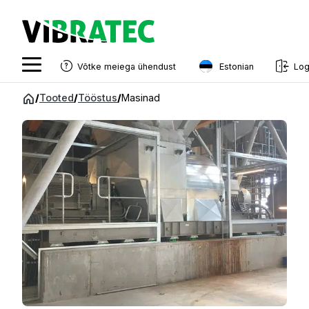
Estonian
Võtke meiega ühendust
Log
English
Hüppa
/
Tooted
/
Tööstus
/
Masinad
sisu
Swedish
juurde
Norwegian
French
Estonian
Finnish
Danish