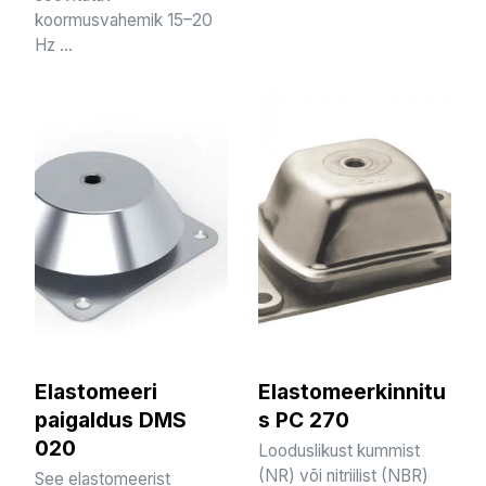
koormusvahemik 15–20
Hz ...
Elastomeeri
Elastomeerkinnitu
paigaldus DMS
s PC 270
020
Looduslikust kummist
(NR) või nitriilist (NBR)
See elastomeerist