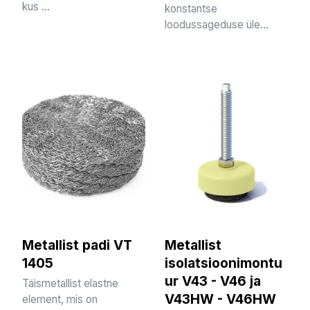
kus ...
konstantse
loodussageduse üle...
Metallist padi VT
Metallist
1405
isolatsioonimontu
ur V43 - V46 ja
Täismetallist elastne
V43HW - V46HW
element, mis on