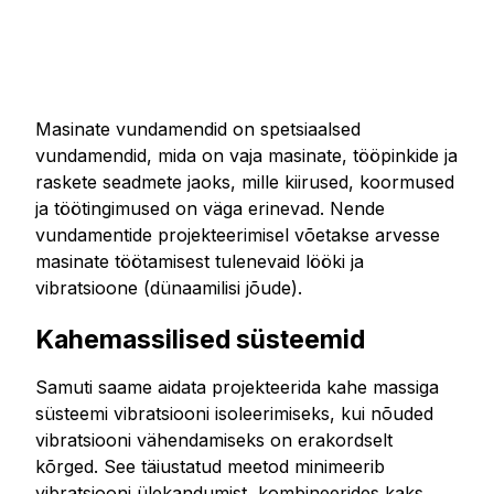
Masinate vundamendid on spetsiaalsed
vundamendid, mida on vaja masinate, tööpinkide ja
raskete seadmete jaoks, mille kiirused, koormused
ja töötingimused on väga erinevad. Nende
vundamentide projekteerimisel võetakse arvesse
masinate töötamisest tulenevaid lööki ja
vibratsioone (dünaamilisi jõude).
Kahemassilised süsteemid
Samuti saame aidata projekteerida kahe massiga
süsteemi vibratsiooni isoleerimiseks, kui nõuded
vibratsiooni vähendamiseks on erakordselt
kõrged. See täiustatud meetod minimeerib
vibratsiooni ülekandumist, kombineerides kaks