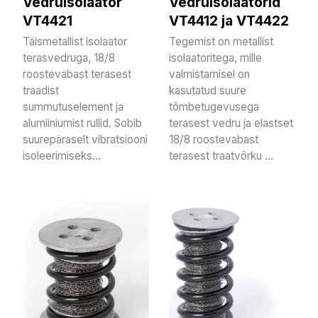
Vedruisolaator
Vedruisolaatorid
VT4421
VT4412 ja VT4422
Täismetallist isolaator
Tegemist on metallist
terasvedruga, 18/8
isolaatoritega, mille
roostevabast terasest
valmistamisel on
traadist
kasutatud suure
summutuselement ja
tõmbetugevusega
alumiiniumist rullid. Sobib
terasest vedru ja elastset
suurepäraselt vibratsiooni
18/8 roostevabast
isoleerimiseks...
terasest traatvõrku ...