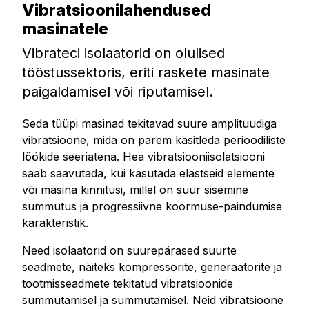
Vibratsioonilahendused
masinatele
Vibrateci isolaatorid on olulised
tööstussektoris, eriti raskete masinate
paigaldamisel või riputamisel.
Seda tüüpi masinad tekitavad suure amplituudiga
vibratsioone, mida on parem käsitleda perioodiliste
löökide seeriatena. Hea vibratsiooniisolatsiooni
saab saavutada, kui kasutada elastseid elemente
või masina kinnitusi, millel on suur sisemine
summutus ja progressiivne koormuse-paindumise
karakteristik.
Need isolaatorid on suurepärased suurte
seadmete, näiteks kompressorite, generaatorite ja
tootmisseadmete tekitatud vibratsioonide
summutamisel ja summutamisel. Neid vibratsioone