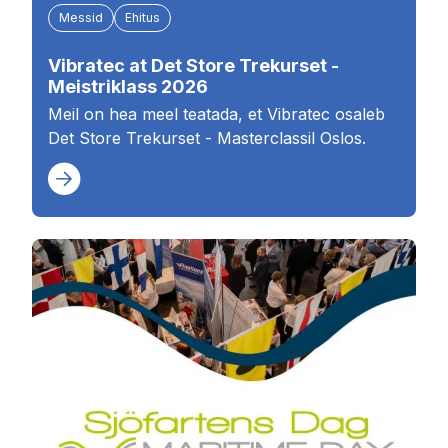
Messid
Ehitus
Vibratec at Det Store Trekurset -
Meistriklass 2026
Meil on hea meel teatada, et Vibratec osaleb
Det Store Trekurset - Masterclassil Oslos.