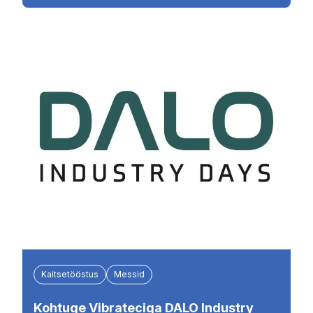
Kaitsetööstus
Messid
Kohtuge Vibrateciga DALO Industry