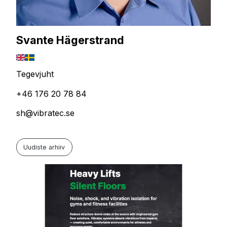
Svante Hägerstrand
Tegevjuht
+46 176 20 78 84
sh@vibratec.se
Uudiste arhiiv