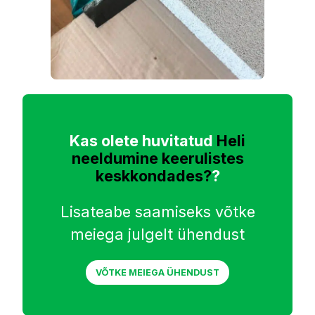
Kas olete huvitatud
Heli
neeldumine keerulistes
keskkondades?
?
Lisateabe saamiseks võtke
meiega julgelt ühendust
VÕTKE MEIEGA ÜHENDUST