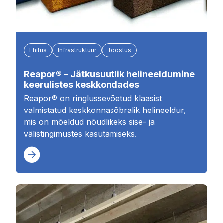
Ehitus
Infrastruktuur
Tööstus
Reapor® – Jätkusuutlik helineeldumine
keerulistes keskkondades
Reapor® on ringlussevõetud klaasist
valmistatud keskkonnasõbralik helineeldur,
mis on mõeldud nõudlikeks sise- ja
välistingimustes kasutamiseks.