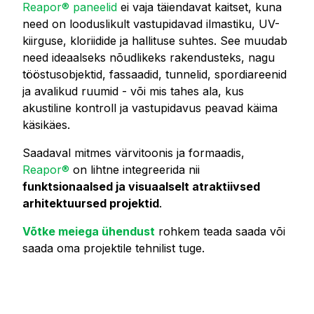
Reapor® paneelid
ei vaja täiendavat kaitset, kuna
need on looduslikult vastupidavad ilmastiku, UV-
kiirguse, kloriidide ja hallituse suhtes. See muudab
need ideaalseks nõudlikeks rakendusteks, nagu
tööstusobjektid, fassaadid, tunnelid, spordiareenid
ja avalikud ruumid - või mis tahes ala, kus
akustiline kontroll ja vastupidavus peavad käima
käsikäes.
Saadaval mitmes värvitoonis ja formaadis,
Reapor®
on lihtne integreerida nii
funktsionaalsed ja visuaalselt atraktiivsed
arhitektuursed projektid
.
Võtke meiega ühendust
rohkem teada saada või
saada oma projektile tehnilist tuge.