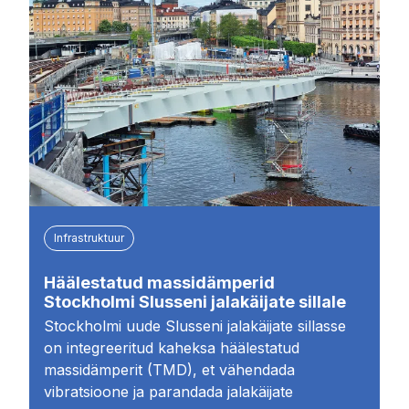
Infrastruktuur
Häälestatud massidämperid
Stockholmi Slusseni jalakäijate sillale
Stockholmi uude Slusseni jalakäijate sillasse
on integreeritud kaheksa häälestatud
massidämperit (TMD), et vähendada
vibratsioone ja parandada jalakäijate