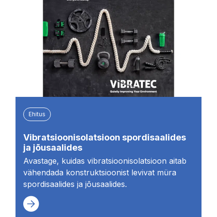
Ehitus
Vibratsioonisolatsioon spordisaalides
ja jõusaalides
Avastage, kuidas vibratsioonisolatsioon aitab
vähendada konstruktsioonist levivat müra
spordisaalides ja jõusaalides.