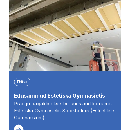
Ehitus
Edusammud Estetiska Gymnasietis
Praegu paigaldatakse lae uues auditooriumis
Estetiska Gymnasietis Stockholmis (Esteetiline
Gümnaasium).