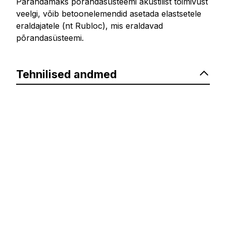
Parandamaks põrandasüsteemi akustilist toimivust
veelgi, võib betoonelemendid asetada elastsetele
eraldajatele (nt Rubloc), mis eraldavad
põrandasüsteemi.
Tehnilised andmed