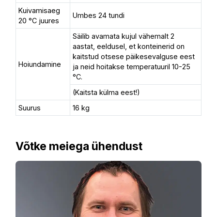
Kuivamisaeg
Umbes 24 tundi
20 °C juures
Säilib avamata kujul vähemalt 2
aastat, eeldusel, et konteinerid on
kaitstud otsese päikesevalguse eest
Hoiundamine
ja neid hoitakse temperatuuril 10-25
°C.
(Kaitsta külma eest!)
Suurus
16 kg
Võtke meiega ühendust