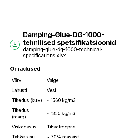
Damping-Glue-DG-1000-
tehnilised spetsifikatsioonid
damping-glue-dg-1000-technical-
specifications.xlsx
Omadused
Värv
Valge
Lahusti
Vesi
Tihedus (kuiv)
~ 1560 kg/m3
Tihedus
~ 1350 kg/m3
(märg)
Viskoossus
Tiksotroopne
Tahke sisu
~ 70% massist