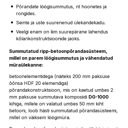
Põrandate löögisummutus, nt hoonetes ja
rongides.
Seinte ja uste suurenenud ülekandekadu.
Veelgi enam on liim suurepärane lahendus
kõlarikonstruktsioonide jaoks.
Summutatud ripp-betoonpõrandasüsteem,
millel on parem löögisummutus ja vähendatud
müraülekanne:
betoonelementidega (näiteks 200 mm paksuse
õõnsa HDF 20 elemendiga)
põrandakonstruktsioon, mis on kaetud umbes 2
mm paksuse summutava komposiidi
DG-1000
kihiga, millele on valatud umbes 50 mm kiht
betooni, loob hästi summutatud põrandasüsteemi,
millel on väiksem löögimüra.