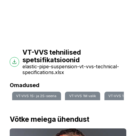
VT-VVS tehnilised
spetsifikatsioonid
elastic-pipe-suspension-vt-vvs-technical-
specifications.xlsx
Omadused
VT-VVS 1S- ja 2S-seeria
VT-VVS 1M valik
VT-VVS 1L valik
Võtke meiega ühendust