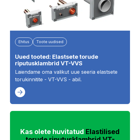
Ehitus
Toote uudised
Uued tooted: Elastsete torude
riputusklambrid VT-VVS
Laiendame oma valikut uue seeria elastsete
torukinnitite - VT-VVS - abil.
Kas olete huvitatud
Elastilised
torude riputusklambrid VT-