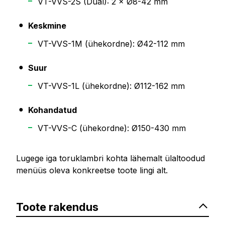
VT-VVS-2S (Dual): 2 × Ø8-42 mm
Keskmine
VT-VVS-1M (ühekordne): Ø42-112 mm
Suur
VT-VVS-1L (ühekordne): Ø112-162 mm
Kohandatud
VT-VVS-C (ühekordne): Ø150-430 mm
Lugege iga toruklambri kohta lähemalt ülaltoodud
menüüs oleva konkreetse toote lingi alt.
Toote rakendus