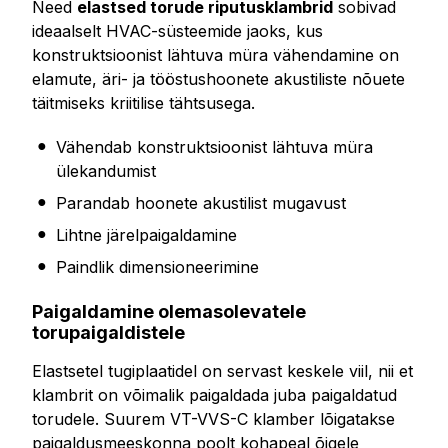
Need
elastsed torude riputusklambrid
sobivad
ideaalselt HVAC-süsteemide jaoks, kus
konstruktsioonist lähtuva müra vähendamine on
elamute, äri- ja tööstushoonete akustiliste nõuete
täitmiseks kriitilise tähtsusega.
Vähendab konstruktsioonist lähtuva müra
ülekandumist
Parandab hoonete akustilist mugavust
Lihtne järelpaigaldamine
Paindlik dimensioneerimine
Paigaldamine olemasolevatele
torupaigaldistele
Elastsetel tugiplaatidel on servast keskele viil, nii et
klambrit on võimalik paigaldada juba paigaldatud
torudele. Suurem VT-VVS-C klamber lõigatakse
paigaldusmeeskonna poolt kohapeal õigele