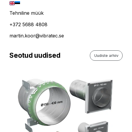
Tehniline müük
+372 5688 4808
martin.koor@vibratec.se
Seotud uudised
Uudiste arhiiv