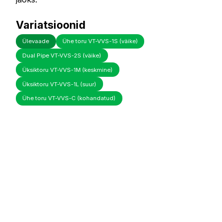
Variatsioonid
Ülevaade
Ühe toru VT-VVS-1S (väike)
Dual Pipe VT-VVS-2S (väike)
Üksiktoru VT-VVS-1M (keskmine)
Üksiktoru VT-VVS-1L (suur)
Ühe toru VT-VVS-C (kohandatud)