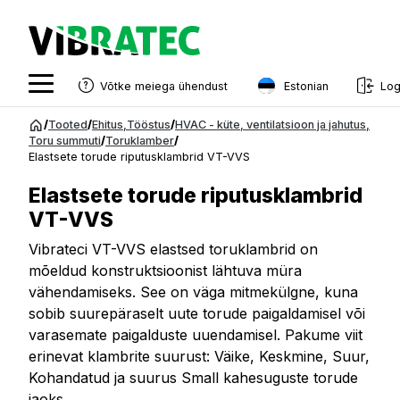
Estonian
Võtke meiega ühendust
Log
English
Hüppa
/
Tooted
/
Ehitus
,
Tööstus
/
HVAC - küte, ventilatsioon ja jahutus
,
sisu
Toru summuti
/
Toruklamber
/
Swedish
Elastsete torude riputusklambrid VT-VVS
juurde
Norwegian
Elastsete torude riputusklambrid
French
VT-VVS
Estonian
Vibrateci VT-VVS elastsed toruklambrid on
mõeldud konstruktsioonist lähtuva müra
Finnish
vähendamiseks. See on väga mitmekülgne, kuna
sobib suurepäraselt uute torude paigaldamisel või
Danish
varasemate paigalduste uuendamisel. Pakume viit
erinevat klambrite suurust: Väike, Keskmine, Suur,
Kohandatud ja suurus Small kahesuguste torude
jaoks.