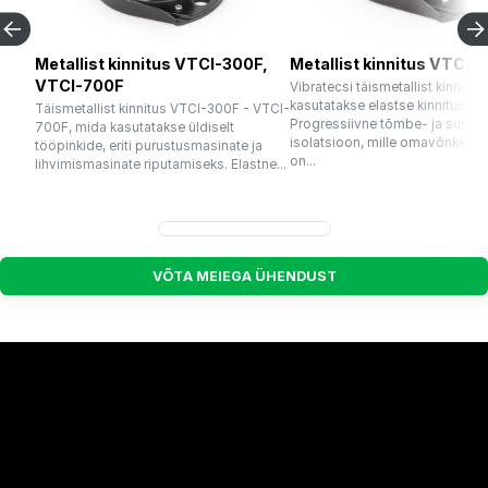
Metallist kinnitus VTCI-300F,
Metallist kinnitus VTCI-
VTCI-700F
Vibratecsi täismetallist kinnitus
kasutatakse elastse kinnituspun
Täismetallist kinnitus VTCI-300F - VTCI-
Progressiivne tõmbe- ja survel
700F, mida kasutatakse üldiselt
isolatsioon, mille omavõnkesa
tööpinkide, eriti purustusmasinate ja
on...
lihvimismasinate riputamiseks. Elastne...
V
Õ
T
A
M
E
I
E
G
A
Ü
H
E
N
D
U
S
T