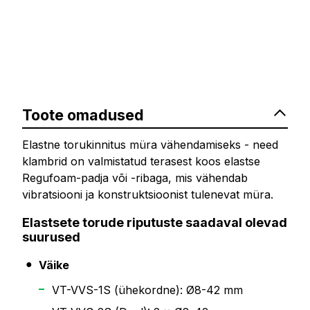
Toote omadused
Elastne torukinnitus müra vähendamiseks - need
klambrid on valmistatud terasest koos elastse
Regufoam-padja või -ribaga, mis vähendab
vibratsiooni ja konstruktsioonist tulenevat müra.
Elastsete torude riputuste saadaval olevad
suurused
Väike
VT-VVS-1S (ühekordne): Ø8-42 mm