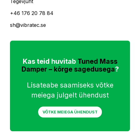
Tegevjuht
+46 176 20 78 84
sh@vibratec.se
Kas teid huvitab
Tuned Mass
Damper – kõrge sagedusega
?
Lisateabe saamiseks võtke
meiega julgelt ühendust
VÕTKE MEIEGA ÜHENDUST