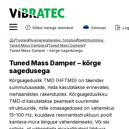
Estonian
Võtke meiega ühendust
Log
English
Hüppa
/
Tooted
/
Avamerelahendus
,
Tööstus
/
Elektritootmine
,
sisu
Tuned Mass Dampers
/
Tuned Mass Damper
/
Swedish
Tuned Mass Damper – kõrge sagedusega
juurde
Norwegian
Tuned Mass Damper – kõrge
French
sagedusega
Estonian
Kõrgsageduslik TMD (HFTMD) on täiendav
summutusseade, mida kasutatakse erinevates
Finnish
mehaanilistes rakendustes. Kõrgsageduslikku
TMD-d kasutatakse peamiselt suuremate
Danish
struktuuride, mille omasagedused on vahemikus
15–100 Hz, kuuldava resonantsstruktuuri poolt
kantava müra kiirguse vähendamiseks. Või siis
selleks, et vähendada müraallikatest lähtuva