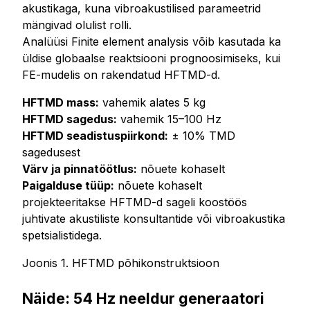
akustikaga, kuna vibroakustilised parameetrid
mängivad olulist rolli.
Analüüsi Finite element analysis võib kasutada ka
üldise globaalse reaktsiooni prognoosimiseks, kui
FE-mudelis on rakendatud HFTMD-d.
HFTMD mass:
vahemik alates 5 kg
HFTMD sagedus:
vahemik 15–100 Hz
HFTMD seadistuspiirkond:
± 10% TMD
sagedusest
Värv ja pinnatöötlus:
nõuete kohaselt
Paigalduse tüüp:
nõuete kohaselt
projekteeritakse HFTMD-d sageli koostöös
juhtivate akustiliste konsultantide või vibroakustika
spetsialistidega.
Joonis 1. HFTMD põhikonstruktsioon
Näide: 54 Hz neeldur generaatori