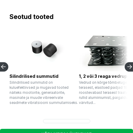
Seotud tooted
Silindrilised summutid
1, 2 või 3 reaga vedrupak
Silindrilised summutid on
Vedrud on kõrge tõmbetugevu
kuluefektiivsed ja mugavad tooted
terasest, elastsed padjad 18/8
näiteks mootorite, generaatorite,
roostevabast terasest traatvõrg
masinate ja muude vibreerivate
rullid alumiiniumist, paigaldusp
seadmete vibratsiooni summutamiseks.
värvitud...