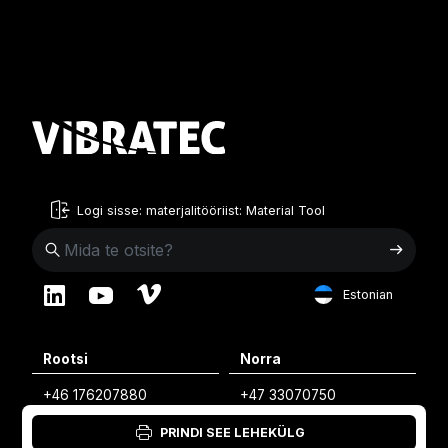
Logi sisse: materjalitööriist: Material Tool
Estonian
English
Rootsi
Norra
Swedish
+46 176207880
+47 33070750
Norwegian
info@vibratec.se
info@vibratec.no
PRINDI SEE LEHEKÜLG
French