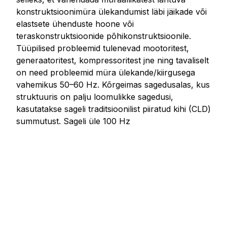
konstruktsioonimüra ülekandumist läbi jäikade või
elastsete ühenduste hoone või
teraskonstruktsioonide põhikonstruktsioonile.
Tüüpilised probleemid tulenevad mootoritest,
generaatoritest, kompressoritest jne ning tavaliselt
on need probleemid müra ülekande/kiirgusega
vahemikus 50–60 Hz. Kõrgeimas sagedusalas, kus
struktuuris on palju loomulikke sagedusi,
kasutatakse sageli traditsioonilist piiratud kihi (CLD)
summutust. Sageli üle 100 Hz