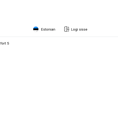
Estonian
Logi sisse
English
fort 5
Swedish
Norwegian
French
Estonian
Finnish
Danish