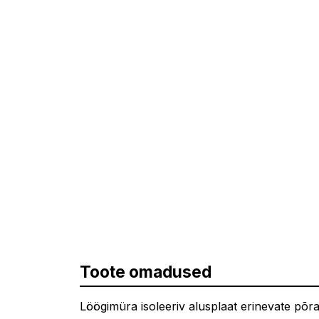
Toote omadused
Löögimüra isoleeriv alusplaat erinevate põr