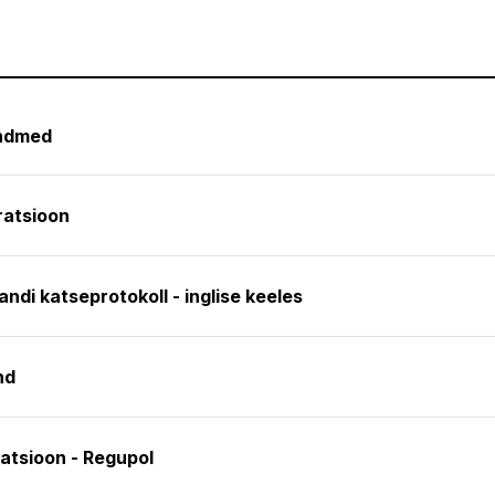
andmed
ratsioon
di katseprotokoll - inglise keeles
nd
atsioon - Regupol