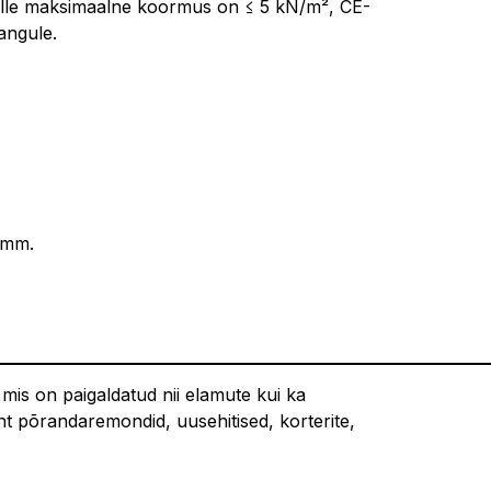
mille maksimaalne koormus on ≤ 5 kN/m², CE-
nangule.
 mm.
 mis on paigaldatud nii elamute kui ka
t põrandaremondid, uusehitised, korterite,