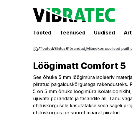
Tooted
Teenused
Uudised
Art
Hüppa
/
Tooted
/
Ehitus
/
Põrandad
,
Mitmekorruselised puit
sisu
juurde
Löögimatt Comfort 5
See õhuke 5 mm löögimüra isoleeriv materjal
piiratud paigalduskõrgusega rakendusteks
5 on 5 mm õhuke löögimüra isolatsioonikiht
ujuvate põrandate ja tasandite all. Tänu väg
ehituskõrgusele kasutatakse seda sageli proj
ehituskõrgus on suurel määral piiratud.