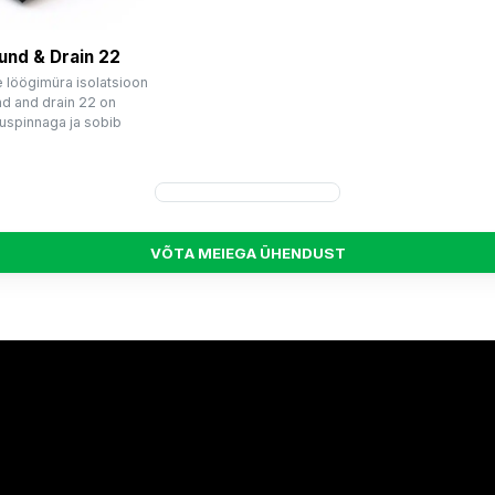
und & Drain 22
 löögimüra isolatsioon
 and drain 22 on
luspinnaga ja sobib
V
Õ
T
A
M
E
I
E
G
A
Ü
H
E
N
D
U
S
T