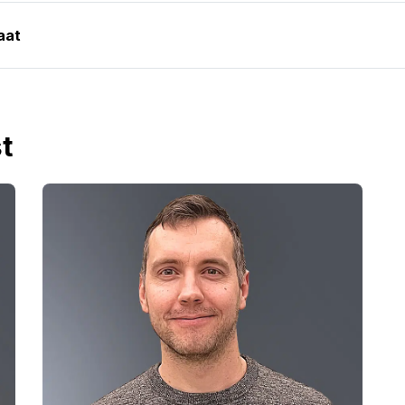
aat
t