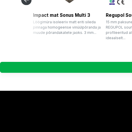
Impact mat Sonus Multi 3
Regupol So
Löögimüra isoleeriv matt eriti sileda
15 mm paksune
pinnaga homogeense vinüülpõranda ja
REGUPOL sound
muude põrandakatete jaoks. 3 mm...
profileeritud a
ideaalselt...