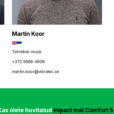
Martin Koor
Tehniline müük
+372 5688 4808
martin.koor@vibratec.se
Kas olete huvitatud
Impact mat Comfort 5