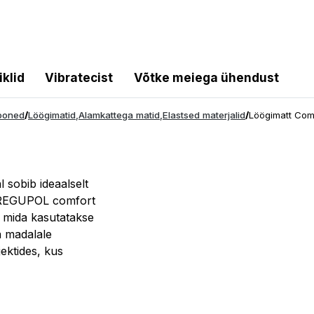
iklid
Vibratecist
Võtke meiega ühendust
hooned
/
Löögimatid
,
Alamkattega matid
,
Elastsed materjalid
/
Löögimatt Com
 sobib ideaalselt
. REGUPOL comfort
, mida kasutatakse
a madalale
ektides, kus