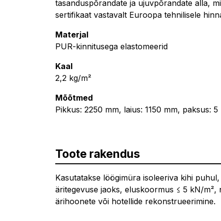
tasanduspõrandate ja ujuvpõrandate alla, 
sertifikaat vastavalt Euroopa tehnilisele hin
Materjal
PUR-kinnitusega elastomeerid
Kaal
2,2 kg/m²
Mõõtmed
Pikkus: 2250 mm, laius: 1150 mm, paksus: 5
Toote rakendus
Kasutatakse löögimüra isoleeriva kihi puhul,
äritegevuse jaoks, eluskoormus ≤ 5 kN/m², n
ärihoonete või hotellide rekonstrueerimine.