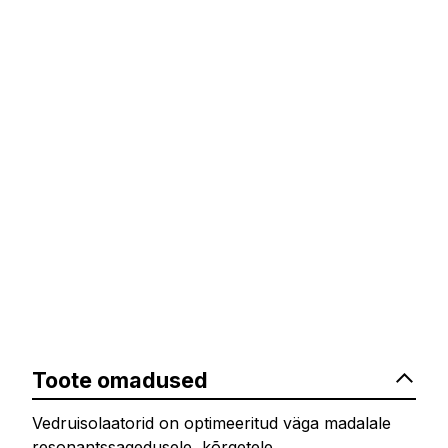
Toote omadused
Vedruisolaatorid on optimeeritud väga madalale
resonantssagedusele, kõrgetele