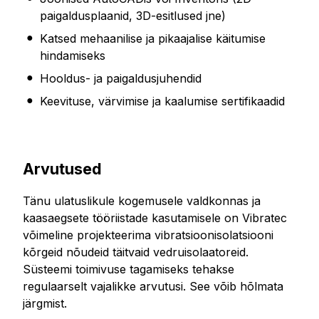
paigaldusplaanid, 3D-esitlused jne)
Katsed mehaanilise ja pikaajalise käitumise
hindamiseks
Hooldus- ja paigaldusjuhendid
Keevituse, värvimise ja kaalumise sertifikaadid
Arvutused
Tänu ulatuslikule kogemusele valdkonnas ja
kaasaegsete tööriistade kasutamisele on Vibratec
võimeline projekteerima vibratsioonisolatsiooni
kõrgeid nõudeid täitvaid vedruisolaatoreid.
Süsteemi toimivuse tagamiseks tehakse
regulaarselt vajalikke arvutusi. See võib hõlmata
järgmist.