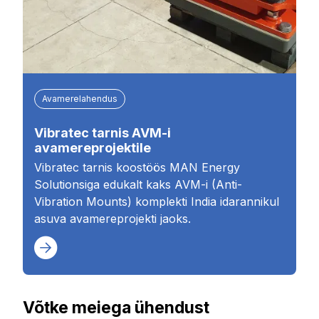
Avamerelahendus
Vibratec tarnis AVM-i
avamereprojektile
Vibratec tarnis koostöös MAN Energy
Solutionsiga edukalt kaks AVM-i (Anti-
Vibration Mounts) komplekti India idarannikul
asuva avamereprojekti jaoks.
Võtke meiega ühendust