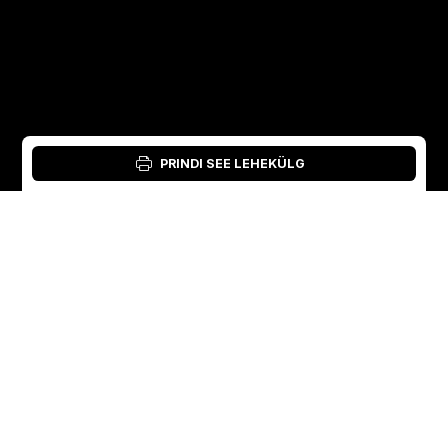
PRINDI SEE LEHEKÜLG
Logi sisse: materjalitööriist: Material Tool
Estonian
English
Rootsi
Norra
Swedish
+46 176207880
+47 33070750
Norwegian
info@vibratec.se
info@vibratec.no