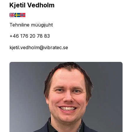
Kjetil Vedholm
Tehniline müügijuht
+46 176 20 78 83
kjetil.vedholm@vibratec.se