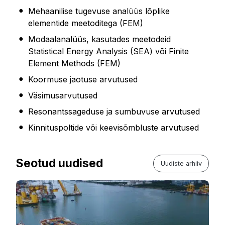
Mehaanilise tugevuse analüüs lõplike
elementide meetoditega (FEM)
Modaalanalüüs, kasutades meetodeid
Statistical Energy Analysis (SEA) või Finite
Element Methods (FEM)
Koormuse jaotuse arvutused
Väsimusarvutused
Resonantssageduse ja sumbuvuse arvutused
Kinnituspoltide või keevisõmbluste arvutused
Seotud uudised
Uudiste arhiiv