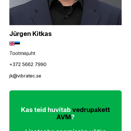
Jürgen Kitkas
Tootmisjuht
+372 5662 7990
jk@vibratec.se
Kas teid huvitab
vedrupakett
AVM
?