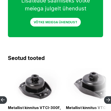
Lisateabe saamiseks võtke
meiega julgelt ühendust
VÕTKE MEIEGA ÜHENDUST
Seotud tooted
Metallist kinnitus VTCI-300F,
Metallist kinnitus VTCI-