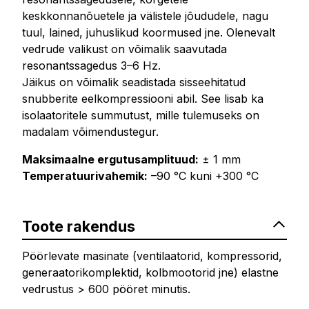
keskkonnanõuetele ja välistele jõududele, nagu
tuul, lained, juhuslikud koormused jne. Olenevalt
vedrude valikust on võimalik saavutada
resonantssagedus 3–6 Hz.
Jäikus on võimalik seadistada sisseehitatud
snubberite eelkompressiooni abil. See lisab ka
isolaatoritele summutust, mille tulemuseks on
madalam võimendustegur.
Maksimaalne ergutusamplituud:
± 1 mm
Temperatuurivahemik:
–90 °C kuni +300 °C
Toote rakendus
Pöörlevate masinate (ventilaatorid, kompressorid,
generaatorikomplektid, kolbmootorid jne) elastne
vedrustus > 600 pööret minutis.