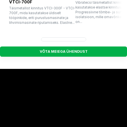
VTCI-700F
Vibratecsi täismetallist kinnitus
kasutatakse elastse kinnituspun
Täismetallist kinnitus VTCI-300F - VTCI-
Progressiivne tõmbe- ja survel
700F, mida kasutatakse üldiselt
isolatsioon, mille omavõnkesa
tööpinkide, eriti purustusmasinate ja
on...
lihvimismasinate riputamiseks. Elastne...
V
Õ
T
A
M
E
I
E
G
A
Ü
H
E
N
D
U
S
T