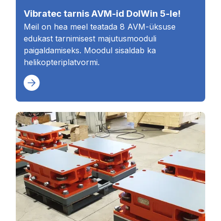
Vibratec tarnis AVM-id DolWin 5-le!
Meil on hea meel teatada 8 AVM-üksuse
edukast tarnimisest majutusmooduli
paigaldamiseks. Moodul sisaldab ka
helikopteriplatvormi.