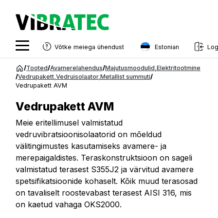
Estonian
Võtke meiega ühendust
Log
English
Hüppa
/
Tooted
/
Avamerelahendus
/
Majutusmoodulid
,
Elektritootmine
sisu
/
Vedrupakett
,
Vedruisolaator
,
Metallist summuti
/
Swedish
Vedrupakett AVM
juurde
Norwegian
Vedrupakett AVM
French
Meie eritellimusel valmistatud
vedruvibratsioonisolaatorid on mõeldud
Estonian
välitingimustes kasutamiseks avamere- ja
Finnish
merepaigaldistes. Teraskonstruktsioon on sageli
valmistatud terasest S355J2 ja värvitud avamere
Danish
spetsifikatsioonide kohaselt. Kõik muud terasosad
on tavaliselt roostevabast terasest AISI 316, mis
on kaetud vahaga OKS2000.