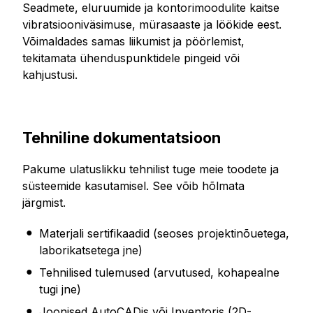
Seadmete, eluruumide ja kontorimoodulite kaitse
vibratsiooniväsimuse, mürasaaste ja löökide eest.
Võimaldades samas liikumist ja pöörlemist,
tekitamata ühenduspunktidele pingeid või
kahjustusi.
Tehniline dokumentatsioon
Pakume ulatuslikku tehnilist tuge meie toodete ja
süsteemide kasutamisel. See võib hõlmata
järgmist.
Materjali sertifikaadid (seoses projektinõuetega,
laborikatsetega jne)
Tehnilised tulemused (arvutused, kohapealne
tugi jne)
Joonised AutoCADis või Inventoris (2D-