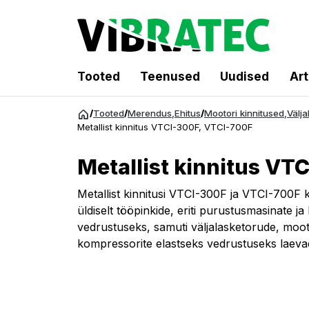
Tooted
Teenused
Uudised
Art
Hüppa
/
Tooted
/
Merendus
,
Ehitus
/
Mootori kinnitused
,
Välj
sisu
Metallist kinnitus VTCI-300F, VTCI-700F
juurde
Metallist kinnitus VT
Metallist kinnitusi VTCI-300F ja VTCI-700F 
üldiselt tööpinkide, eriti purustusmasinate ja
vedrustuseks, samuti väljalasketorude, moo
kompressorite elastseks vedrustuseks laevade