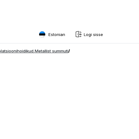
Estonian
Logi sisse
English
olatsioonihoidikud
,
Metallist summuti
/
Swedish
Norwegian
French
Estonian
Finnish
Danish