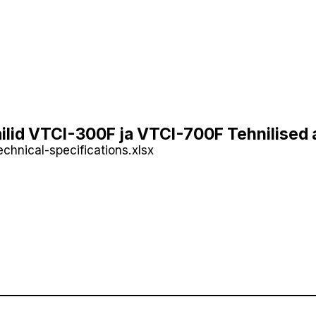
tailid VTCI-300F ja VTCI-700F Tehnilise
chnical-specifications.xlsx