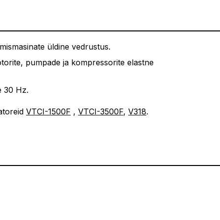
vimismasinate üldine vedrustus.
otorite, pumpade ja kompressorite elastne
e 30 Hz.
atoreid
VTCI-1500F
,
VTCI-3500F
,
V318
.