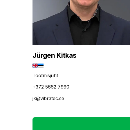
Jürgen Kitkas
Tootmisjuht
+372 5662 7990
jk@vibratec.se