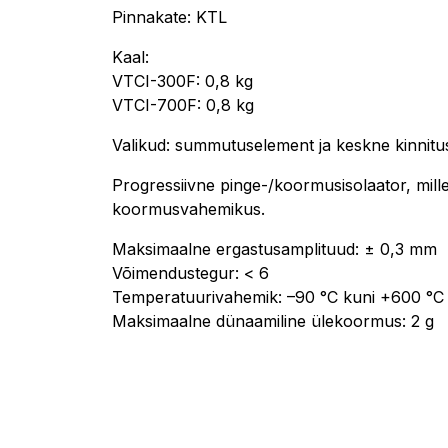
Pinnakate: KTL
Kaal:
VTCI-300F: 0,8 kg
VTCI-700F: 0,8 kg
Valikud: summutuselement ja keskne kinnitus
Progressiivne pinge-/koormusisolaator, mil
koormusvahemikus.
Maksimaalne ergastusamplituud: ± 0,3 mm
Võimendustegur: < 6
Temperatuurivahemik: –90 °C kuni +600 °C
Maksimaalne dünaamiline ülekoormus: 2 g