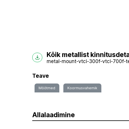
Kõik metallist kinnitusde
metal-mount-vtci-300f-vtci-700f-te
Teave
Mõõtmed
Koormusvahemik
Allalaadimine