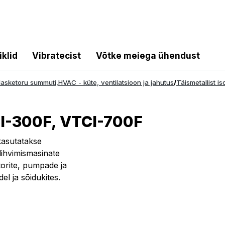
iklid
Vibratecist
Võtke meiega ühendust
alasketoru summuti
,
HVAC - küte, ventilatsioon ja jahutus
/
Täismetallist is
CI-300F, VTCI-700F
kasutatakse
 lihvimismasinate
torite, pumpade ja
l ja sõidukites.