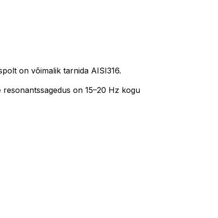
polt on võimalik tarnida AISI316.
le resonantssagedus on 15–20 Hz kogu