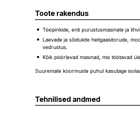
Toote rakendus
Tööpinkide, eriti purustusmasinate ja lih
Laevade ja sõidukite heitgaasitorude, mo
vedrustus.
Kõik pöörlevad masinad, mis töötavad ül
Suuremate koormuste puhul kasutage isola
Tehnilised andmed