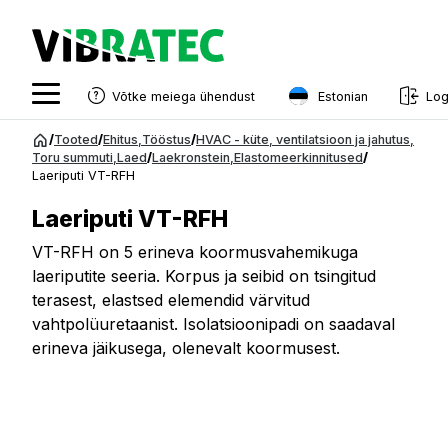
Estonian
Võtke meiega ühendust
Log
English
Hüppa
/
Tooted
/
Ehitus
,
Tööstus
/
HVAC - küte, ventilatsioon ja jahutus
,
sisu
Toru summuti
,
Laed
/
Laekronstein
,
Elastomeerkinnitused
/
Swedish
Laeriputi VT-RFH
juurde
Norwegian
Laeriputi VT-RFH
French
VT-RFH on 5 erineva koormusvahemikuga
laeriputite seeria. Korpus ja seibid on tsingitud
Estonian
terasest, elastsed elemendid värvitud
Finnish
vahtpolüuretaanist. Isolatsioonipadi on saadaval
erineva jäikusega, olenevalt koormusest.
Danish