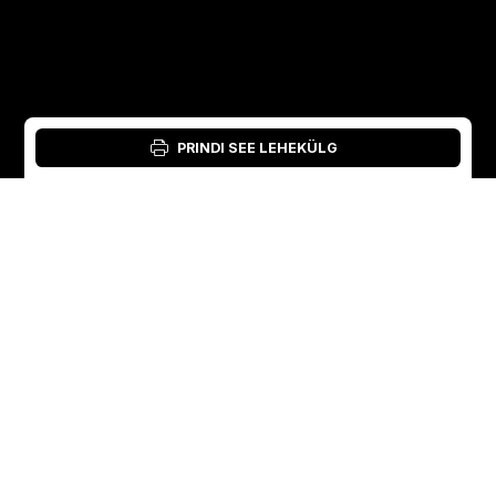
PRINDI SEE LEHEKÜLG
Logi sisse: materjalitööriist: Material Tool
Estonian