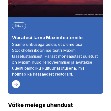
Ehitus
Vibrateci tarne Maximteaternile
Saame uhkusega öelda, et oleme osa
Stockholmi ikoonilise teatri Maxim
taaselustamisest. Pärast mõneaastast suletust
on Maxim nüüd renoveerimisel ja avatakse
uuesti paindliku kultuuriasutusena, mis
hõlmab ka kaasaegset restorani.
Võtke meiega ühendust