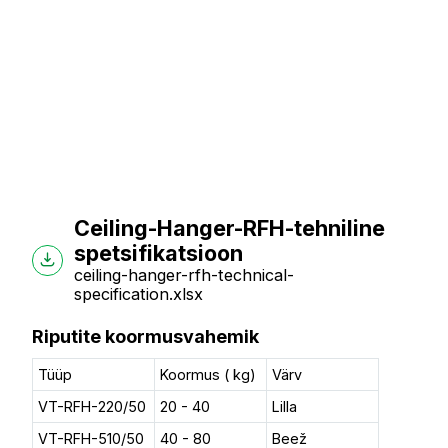
Ceiling-Hanger-RFH-tehniline
spetsifikatsioon
ceiling-hanger-rfh-technical-
specification.xlsx
Riputite koormusvahemik
Tüüp
Koormus ( kg)
Värv
VT-RFH-220/50
20 - 40
Lilla
VT-RFH-510/50
40 - 80
Beež