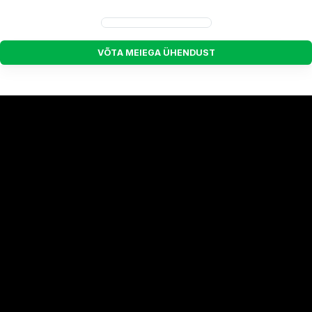
V
Õ
T
A
M
E
I
E
G
A
Ü
H
E
N
D
U
S
T