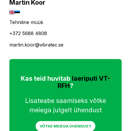
Martin Koor
Tehniline müük
+372 5688 4808
martin.koor@vibratec.se
Kas teid huvitab
laeriputi VT-
RFH
?
Lisateabe saamiseks võtke
meiega julgelt ühendust
VÕTKE MEIEGA ÜHENDUST