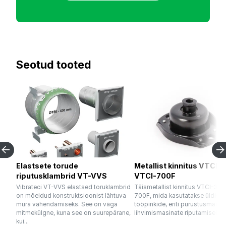
Seotud tooted
Elastsete torude
Metallist kinnitus VTCI-
riputusklambrid VT-VVS
VTCI-700F
Vibrateci VT-VVS elastsed toruklambrid
Täismetallist kinnitus VTCI-300
on mõeldud konstruktsioonist lähtuva
700F, mida kasutatakse üldisel
müra vähendamiseks. See on väga
tööpinkide, eriti purustusmasina
mitmekülgne, kuna see on suurepärane,
lihvimismasinate riputamiseks. E
kui...