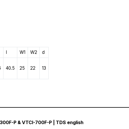
I
W1
W2
d
6
40.5
25
22
13
-300F-P & VTCI-700F-P | TDS english