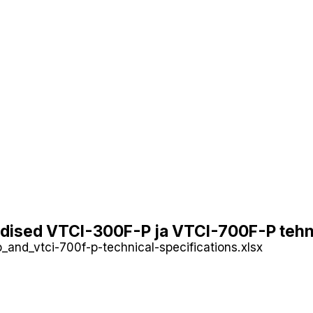
aldised VTCI-300F-P ja VTCI-700F-P tehni
and_vtci-700f-p-technical-specifications.xlsx