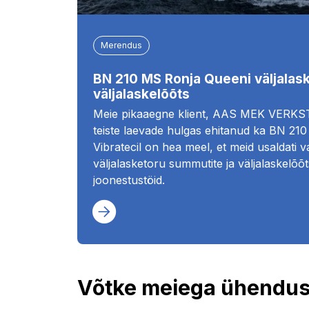
Merendus
BN 210 MS Ronja Queeni väljalas
väljalaskelõõts
Meie pikaaegne klient, AAS MEK VERKS
teiste laevade hulgas ehitanud ka BN 
Vibratecil on hea meel, et meid usaldati 
väljalasketoru summutite ja väljalaskelõ
joonestustöid.
Võtke meiega ühendus