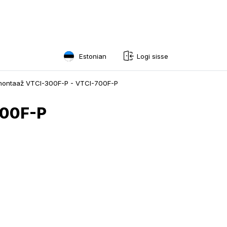
Estonian
Logi sisse
English
lmontaaž VTCI-300F-P - VTCI-700F-P
Swedish
700F-P
Norwegian
French
Estonian
Finnish
Danish