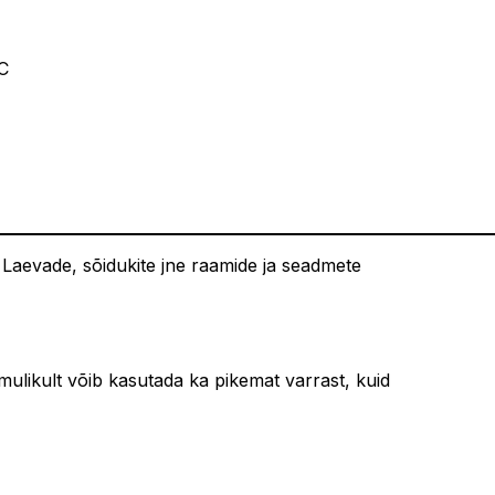
C
. Laevade, sõidukite jne raamide ja seadmete
likult võib kasutada ka pikemat varrast, kuid