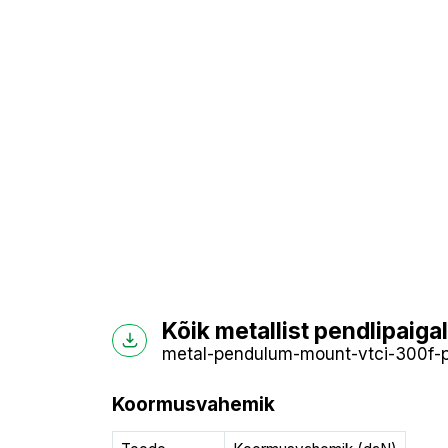
Kõik metallist pendlipaig
metal-pendulum-mount-vtci-300f-p_
Koormusvahemik