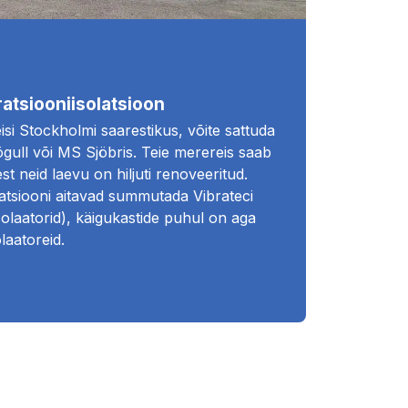
atsiooniisolatsioon
isi Stockholmi saarestikus, võite sattuda
gull või MS Sjöbris. Teie merereis saab
st neid laevu on hiljuti renoveeritud.
atsiooni aitavad summutada Vibrateci
solaatorid), käigukastide puhul on aga
laatoreid.