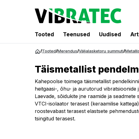
Tooted
Teenused
Uudised
Art
Hüppa
/
Tooted
/
Merendus
/
Väljalasketoru summuti
/
Metalli
sisu
juurde
Täismetallist pendel
Kahepoolse toimega täismetallist pendelkinnit
heitgaasi-, õhu- ja aurutorud vibratsioonide j
Laevade, sõidukite jne raamide ja seadmete st
VTCI-isolaator terasest (keraamilise kattega
roostevabast terasest elastsete pehmendus
tsingitud terasest.