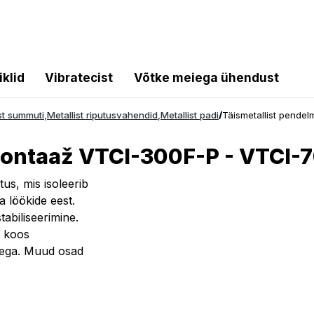
iklid
Vibratecist
Võtke meiega ühendust
st summuti
,
Metallist riputusvahendid
,
Metallist padi
/
Täismetallist pende
montaaž VTCI-300F-P - VTCI-
us, mis isoleerib
a löökide eest.
abiliseerimine.
) koos
tega. Muud osad