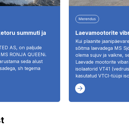
Merendus
ketoru summuti ja
Laevamootorite vibr
Kui plaanite jaanipäevare
TED AS, on paljude
sõitma laevadega MS Sjö
210 MS RONJA QUEENi.
olema sujuv ja vaikne, se
varustama seda alust
Laevade mootorite vibar
õtsadega, sh tegema
isolaatorid VT41 (vedrui
kasutatud VTCI-tüüpi iso
t