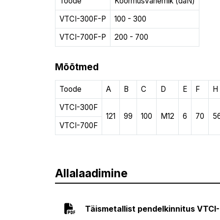
Toode
Koormusvahemik (daN)
VTCI-300F-P
100 - 300
VTCI-700F-P
200 - 700
Mõõtmed
Toode
A
B
C
D
E
F
H
VTCI-300F
121
99
100
M12
6
70
5
VTCI-700F
Allalaadimine
Täismetallist pendelkinnitus VTCI