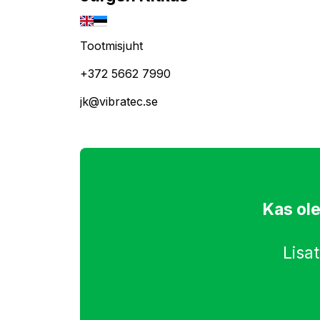
Tootmisjuht
+372 5662 7990
jk@vibratec.se
Kas ol
Lisa