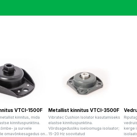
innitus VTCI-1500F
Metallist kinnitus VTCI-3500F
Vedr
metallist kinnitus, mida
Vibratec Cushion Isolator kasutamiseks
Riputa
astse kinnituspunktina.
elastse kinnituspunktina.
vedruis
tõmbe- ja survele
Võrdsagedusliku iseloomuga isolaator;
kerge i
ille omavõnkesagedus on...
15-20 Hz soovitatud
isolaato