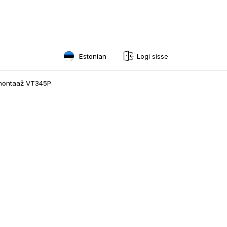
Estonian
Logi sisse
English
lmontaaž VT345P
Swedish
Norwegian
French
Estonian
Finnish
Danish