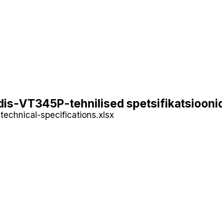
ldis-VT345P-tehnilised spetsifikatsiooni
echnical-specifications.xlsx