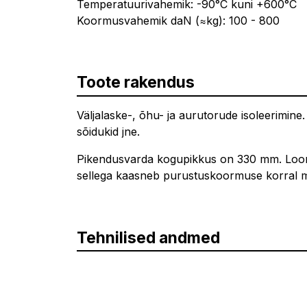
Temperatuurivahemik: -90°C kuni +600°C
Koormusvahemik daN (≈kg): 100 - 800
Toote rakendus
Väljalaske-, õhu- ja aurutorude isoleerimine
sõidukid jne.
Pikendusvarda kogupikkus on 330 mm. Loomu
sellega kaasneb purustuskoormuse korral 
Tehnilised andmed