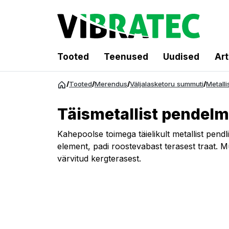
Tooted
Teenused
Uudised
Art
Hüppa
/
Tooted
/
Merendus
/
Väljalasketoru summuti
/
Metalli
sisu
juurde
Täismetallist pendel
Kahepoolse toimega täielikult metallist pendl
element, padi roostevabast terasest traat. 
värvitud kergterasest.