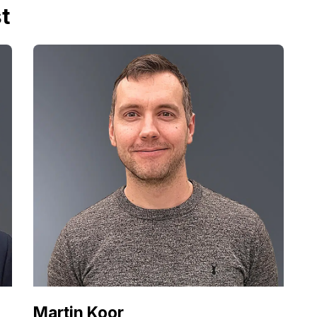
t
Martin Koor