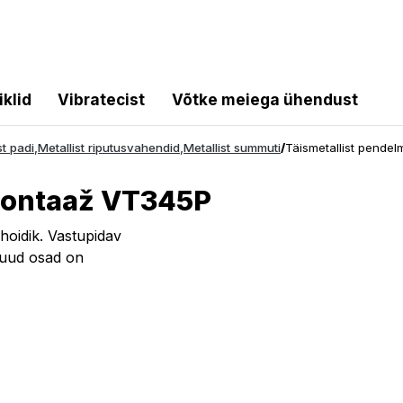
iklid
Vibratecist
Võtke meiega ühendust
st padi
,
Metallist riputusvahendid
,
Metallist summuti
/
Täismetallist pende
montaaž VT345P
ihoidik. Vastupidav
Muud osad on