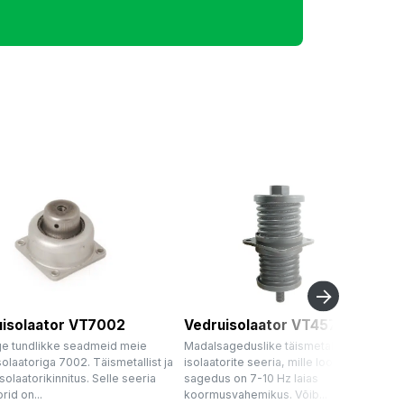
uisolaator VT7002
Vedruisolaator VT4570
ge tundlikke seadmeid meie
Madalsageduslike täismetallist
olaatoriga 7002. Täismetallist ja
isolaatorite seeria, mille loomulik
solaatorikinnitus. Selle seeria
sagedus on 7-10 Hz laias
rid on...
koormusvahemikus. Võib...