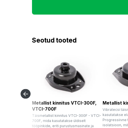
Seotud tooted
Metallist kinnitus VTCI-300F,
Metallist k
VTCI-700F
Vibratecsi täis
kasutatakse el
Täismetallist kinnitus VTCI-300F - VTCI-
Progressiivne 
700F, mida kasutatakse üldiselt
isolatsioon, m
tööpinkide, eriti purustusmasinate ja