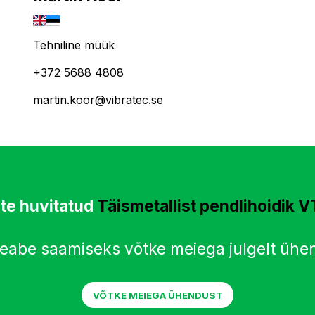
Tehniline müük
+372 5688 4808
martin.koor@vibratec.se
ete huvitatud
Täismetallist pendlihoidik 
teabe saamiseks võtke meiega julgelt ühe
VÕTKE MEIEGA ÜHENDUST