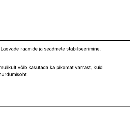
. Laevade raamide ja seadmete stabiliseerimine,
likult võib kasutada ka pikemat varrast, kuid
murdumisoht.