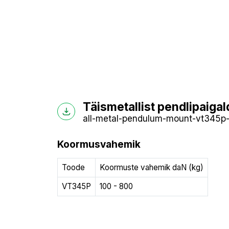
Täismetallist pendlipaiga
all-metal-pendulum-mount-vt345p-t
Koormusvahemik
Toode
Koormuste vahemik daN (kg)
VT345P
100 - 800