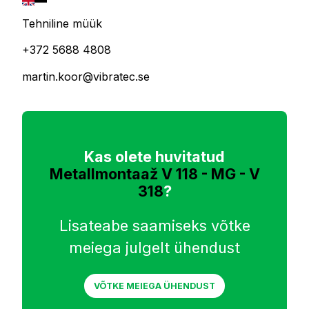
Tehniline müük
+372 5688 4808
martin.koor@vibratec.se
Kas olete huvitatud
Metallmontaaž V 118 - MG - V
318
?
Lisateabe saamiseks võtke
meiega julgelt ühendust
VÕTKE MEIEGA ÜHENDUST