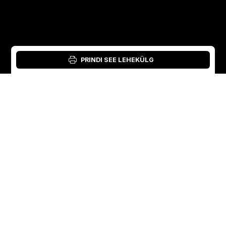
PRINDI SEE LEHEKÜLG
Logi sisse: materjalitööriist: Material Tool
Estonian
English