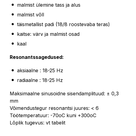
malmist ülemine tass ja alus
malmist võll
täismetallist padi (18/8 roostevaba teras)
kaitse: värv ja malmist osad
kaal
Resonantssagedused:
aksiaalne : 18-25 Hz
radiaalne : 18-25 Hz
Maksimaalne sinusoidne sisendamplituud: ± 0,3
mm
Võimendustegur resonantsi juures: < 6
Töötemperatuur: -70oC kuni +300oC
Lõplik tugevus: vt tabelit