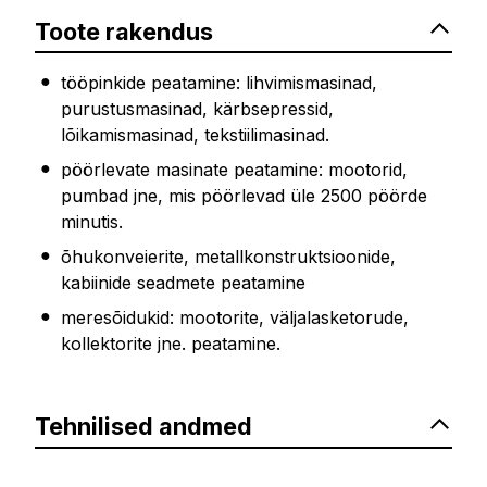
Toote rakendus
tööpinkide peatamine: lihvimismasinad,
purustusmasinad, kärbsepressid,
lõikamismasinad, tekstiilimasinad.
pöörlevate masinate peatamine: mootorid,
pumbad jne, mis pöörlevad üle 2500 pöörde
minutis.
õhukonveierite, metallkonstruktsioonide,
kabiinide seadmete peatamine
meresõidukid: mootorite, väljalasketorude,
kollektorite jne. peatamine.
Tehnilised andmed