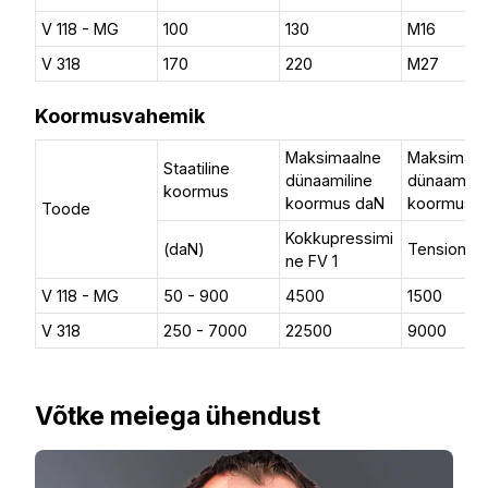
V 118 - MG
100
130
M16
V 318
170
220
M27
Koormusvahemik
Maksimaalne
Maksimaal
Staatiline
dünaamiline
dünaamilin
koormus
koormus daN
koormus 
Toode
Kokkupressimi
(daN)
Tension FV
ne FV 1
V 118 - MG
50 - 900
4500
1500
V 318
250 - 7000
22500
9000
Võtke meiega ühendust