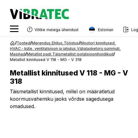
Estonian
Võtke meiega ühendust
Log
English
Hüppa
/
Tooted
/
Merendus
,
Ehitus
,
Tööstus
/
Mootori kinnitused
,
sisu
HVAC - küte, ventilatsioon ja jahutus
,
Väljalasketoru summuti
,
Swedish
Masinad
/
Metallist padi
,
Täismetallist isolatsioonihoidikud
/
juurde
Metallist kinnitused V 118 - MG - V 318
Norwegian
Metallist kinnitused V 118 - MG - V
French
318
Estonian
Täismetallist kinnitused, millel on määratletud
Finnish
koormusvahemiku jaoks võrdse sagedusega
omadused.
Danish