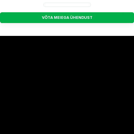
V
Õ
T
A
M
E
I
E
G
A
Ü
H
E
N
D
U
S
T