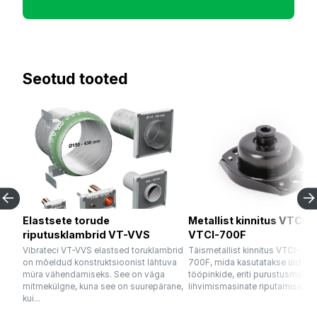
Seotud tooted
Elastsete torude
Metallist kinnitus VTCI-
riputusklambrid VT-VVS
VTCI-700F
Vibrateci VT-VVS elastsed toruklambrid
Täismetallist kinnitus VTCI-300
on mõeldud konstruktsioonist lähtuva
700F, mida kasutatakse üldisel
müra vähendamiseks. See on väga
tööpinkide, eriti purustusmasina
mitmekülgne, kuna see on suurepärane,
lihvimismasinate riputamiseks. E
kui...