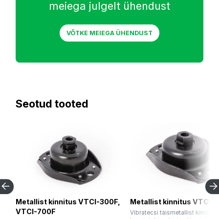
meiega julgelt ühendust
VÕTKE MEIEGA ÜHENDUST
Seotud tooted
Metallist kinnitus VTCI-300F,
Metallist kinnitus VTCI-
VTCI-700F
Vibratecsi täismetallist kinnitus