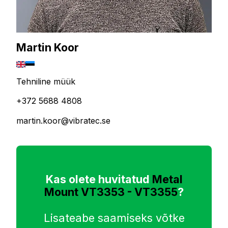
Martin Koor
Tehniline müük
+372 5688 4808
martin.koor@vibratec.se
Kas olete huvitatud
Metal
Mount VT3353 - VT3355
?
Lisateabe saamiseks võtke