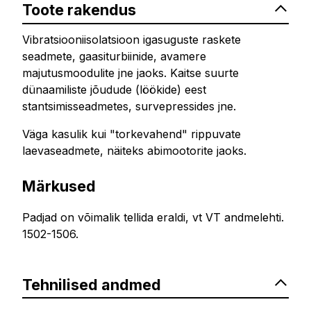
Toote rakendus
Vibratsiooniisolatsioon igasuguste raskete
seadmete, gaasiturbiinide, avamere
majutusmoodulite jne jaoks. Kaitse suurte
dünaamiliste jõudude (löökide) eest
stantsimisseadmetes, survepressides jne.
Väga kasulik kui "torkevahend" rippuvate
laevaseadmete, näiteks abimootorite jaoks.
Märkused
Padjad on võimalik tellida eraldi, vt VT andmelehti.
1502-1506.
Tehnilised andmed