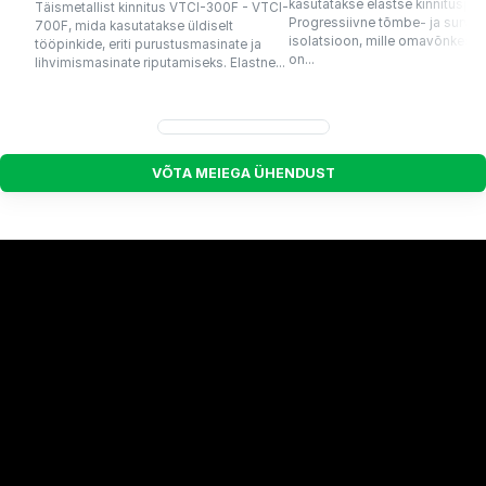
kasutatakse elastse kinnituspun
Täismetallist kinnitus VTCI-300F - VTCI-
Progressiivne tõmbe- ja survel
700F, mida kasutatakse üldiselt
isolatsioon, mille omavõnkesa
tööpinkide, eriti purustusmasinate ja
on...
lihvimismasinate riputamiseks. Elastne...
V
Õ
T
A
M
E
I
E
G
A
Ü
H
E
N
D
U
S
T