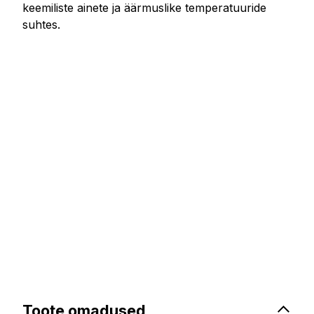
keemiliste ainete ja äärmuslike temperatuuride
suhtes.
Toote omadused