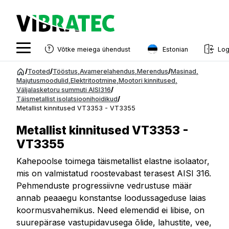
Estonian
Võtke meiega ühendust
Log
English
Hüppa
/
Tooted
/
Tööstus
,
Avamerelahendus
,
Merendus
/
Masinad
,
sisu
Majutusmoodulid
,
Elektritootmine
,
Mootori kinnitused
,
Swedish
Väljalasketoru summuti AISI316
/
juurde
Täismetallist isolatsioonihoidikud
/
Norwegian
Metallist kinnitused VT3353 - VT3355
French
Metallist kinnitused VT3353 -
Estonian
VT3355
Finnish
Kahepoolse toimega täismetallist elastne isolaator,
mis on valmistatud roostevabast terasest AISI 316.
Danish
Pehmenduste progressiivne vedrustuse määr
annab peaaegu konstantse loodussageduse laias
koormusvahemikus. Need elemendid ei libise, on
suurepärase vastupidavusega õlide, lahustite, vee,