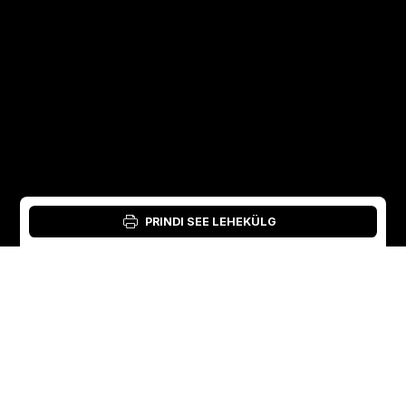
PRINDI SEE LEHEKÜLG
Logi sisse: materjalitööriist: Material Tool