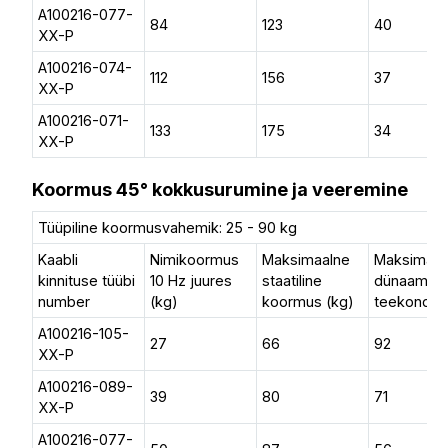
A100216-077-
84
123
40
XX-P
A100216-074-
112
156
37
XX-P
A100216-071-
133
175
34
XX-P
Koormus 45° kokkusurumine ja veeremine
Tüüpiline koormusvahemik: 25 - 90 kg
Kaabli
Nimikoormus
Maksimaalne
Maksimaal
kinnituse tüübi
10 Hz juures
staatiline
dünaamilin
number
(kg)
koormus (kg)
teekond (
A100216-105-
27
66
92
XX-P
A100216-089-
39
80
71
XX-P
A100216-077-