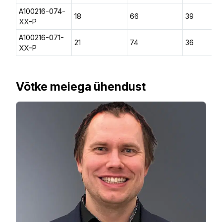
A100216-074-
18
66
39
XX-P
A100216-071-
21
74
36
XX-P
Võtke meiega ühendust