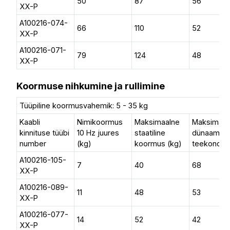
50
87
56
XX-P
A100216-074-
66
110
52
XX-P
A100216-071-
79
124
48
XX-P
Koormuse nihkumine ja rullimine
Tüüpiline koormusvahemik: 5 - 35 kg
Kaabli
Nimikoormus
Maksimaalne
Maksimaal
kinnituse tüübi
10 Hz juures
staatiline
dünaamilin
number
(kg)
koormus (kg)
teekond (
A100216-105-
7
40
68
XX-P
A100216-089-
11
48
53
XX-P
A100216-077-
14
52
42
XX-P