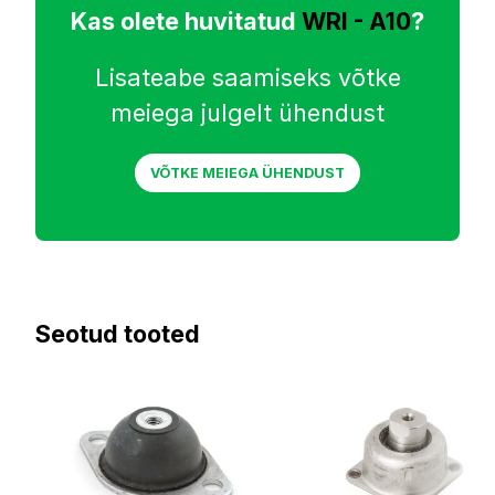
Kas olete huvitatud
WRI - A10
?
Lisateabe saamiseks võtke
meiega julgelt ühendust
VÕTKE MEIEGA ÜHENDUST
Seotud tooted