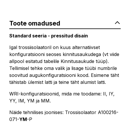
Toote omadused
Standard seeria - pressitud disain
Igal trossiisolaatoril on kuus alternatiivset
konfiguratsiooni seoses kinnitusaukudega (vt viide
allpool esitatud tabelile Kinnitusaukude tüüp).
Tellimisel tehke oma valik ja lisage tüübi numbrile
soovitud augukonfiguratsiooni kood. Esimene täht
tähistab ülemist latti ja teine täht alumist latti.
WRI-konfiguratsioonid, mida me toodame: II, IY,
YY, IM, YM ja MM.
Näide tehnilises joonises: Trossisolaator A100216-
071-
YM
-P