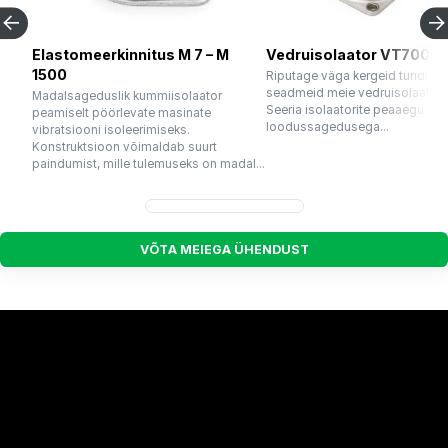
Elastomeerkinnitus M 7 – M
Vedruisolaator VT7001
1500
Riputage väga kergeid tundlikk
seadmeid meie vedruisolaatori
Madalsageduslik kummiisolaator
Seeria isolaatorite peaaegu ko
peamiselt pöörlevate masinate
loodussagedusega...
vibratsiooni isoleerimiseks.
Konstruktsioon võimaldab suurt
paindumist, mille tulemuseks on madal...
V
Õ
T
A
M
E
I
E
G
A
Ü
H
E
N
D
U
S
T