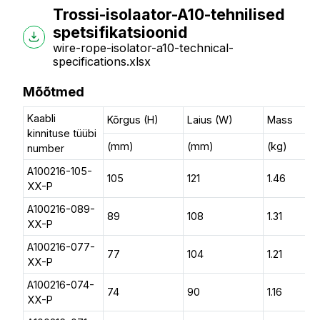
Trossi-isolaator-A10-tehnilised
spetsifikatsioonid
wire-rope-isolator-a10-technical-
specifications.xlsx
Mõõtmed
Kaabli
Kõrgus (H)
Laius (W)
Mass
kinnituse tüübi
(mm)
(mm)
(kg)
number
A100216-105-
105
121
1.46
XX-P
A100216-089-
89
108
1.31
XX-P
A100216-077-
77
104
1.21
XX-P
A100216-074-
74
90
1.16
XX-P