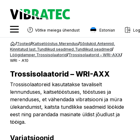
Estonian
Võtke meiega ühendust
Log
English
Hüppa
/
Tooted
/
Kaitsetööstus
,
Merendus
/
Sõidukid
,
Antennid
,
sisu
Kinnitatud last
,
Tundlikud seadmed
,
Tundlikud seadmed
/
Swedish
Löögidamper
,
Trossisolaatorid
/
Trossisolaatorid – WRI-AXX
/
juurde
WRI - A10
Norwegian
Trossisolaatorid – WRI-AXX
French
Trossisolaatoreid kasutatakse tavaliselt
Estonian
lennunduses, kaitsetööstuses, tööstuses ja
Finnish
merenduses, et vähendada vibratsiooni ja müra
ülekandumist, kaitsta tundlikke seadmeid löökide
Danish
eest ning parandada masinate üldist jõudlust ja
tööiga.
Variatsioonid