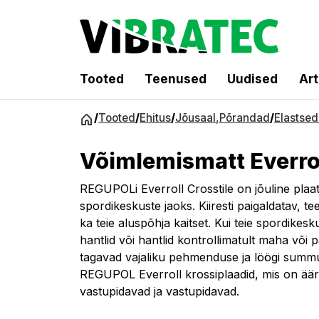
Tooted
Teenused
Uudised
Art
Hüppa
/
Tooted
/
Ehitus
/
Jõusaal
,
Põrandad
/
Elastsed
sisu
juurde
Võimlemismatt Everrol
REGUPOLi Everroll Crosstile on jõuline plaat
spordikeskuste jaoks. Kiiresti paigaldatav, te
ka teie aluspõhja kaitset. Kui teie spordikes
hantlid või hantlid kontrollimatult maha võ
tagavad vajaliku pehmenduse ja löögi summ
REGUPOL Everroll krossiplaadid, mis on äär
vastupidavad ja vastupidavad.