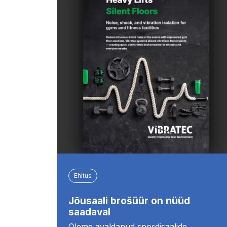
Ehitus
Jõusaali brošüür on nüüd
saadaval
Oleme avaldanud spordisaalide