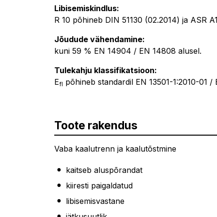
Libisemiskindlus:
R 10 põhineb DIN 51130 (02.2014) ja ASR A1.
Jõudude vähendamine:
kuni 59 % EN 14904 / EN 14808 alusel.
Tulekahju klassifikatsioon:
E
põhineb standardil EN 13501-1:2010-01 /
fl
Toote rakendus
Vaba kaalutrenn ja kaalutõstmine
kaitseb aluspõrandat
kiiresti paigaldatud
libisemisvastane
jätkusuutlik