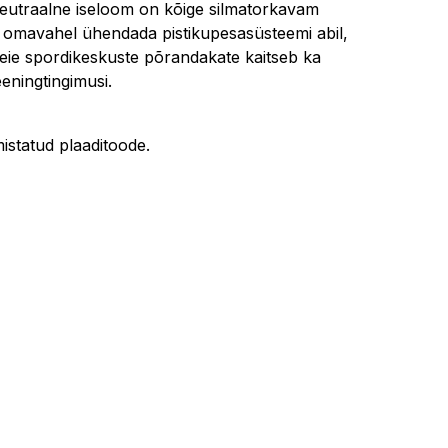
 neutraalne iseloom on kõige silmatorkavam
ja omavahel ühendada pistikupesasüsteemi abil,
 Meie spordikeskuste põrandakate kaitseb ka
eningtingimusi.
statud plaaditoode.