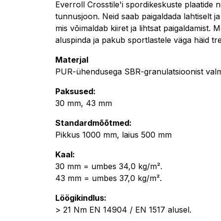
Everroll Crosstile'i spordikeskuste plaatide
tunnusjoon. Neid saab paigaldada lahtiselt 
mis võimaldab kiiret ja lihtsat paigaldamist.
aluspinda ja pakub sportlastele väga häid tre
Materjal
PUR-ühendusega SBR-granulatsioonist valmi
Paksused:
30 mm, 43 mm
Standardmõõtmed:
Pikkus 1000 mm, laius 500 mm
Kaal:
30 mm = umbes 34,0 kg/m².
43 mm = umbes 37,0 kg/m².
Löögikindlus:
> 21 Nm EN 14904 / EN 1517 alusel.