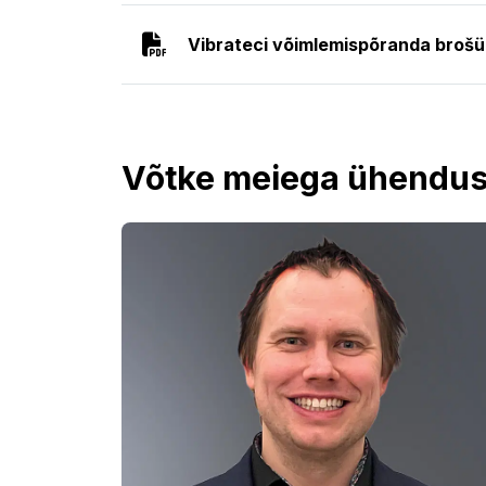
Vibrateci võimlemispõranda brošüü
Võtke meiega ühendus