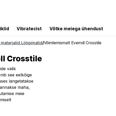
iklid
Vibratecist
Võtke meiega ühendust
 materjalid
,
Löögimatid
/
Võimlemismatt Everroll Crosstile
l Crosstile
ide valik
enib see eelkõige
kuses langetatakse
i pannakse maha,
utamise meie
miselt