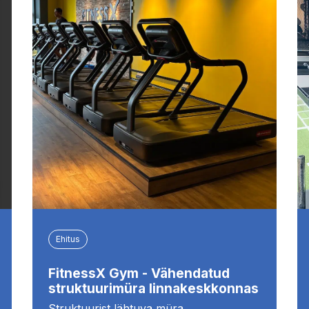
Ehitus
FitnessX Gym - Vähendatud
struktuurimüra linnakeskkonnas
Struktuurist lähtuva müra