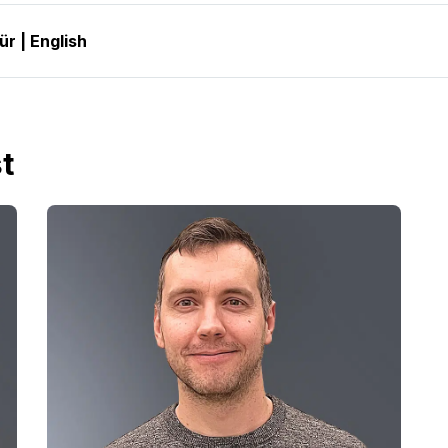
r | English
t