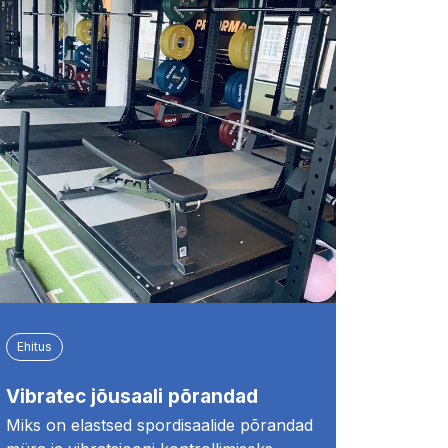
Ehitus
Vibratec jõusaali põrandad
Miks on elastsed spordisaalide põrandad