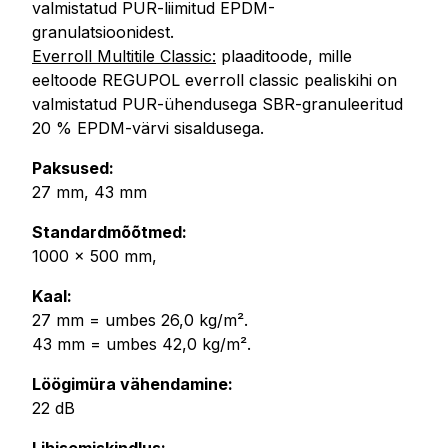
valmistatud PUR-liimitud EPDM-
granulatsioonidest.
Everroll Multitile Classic:
plaaditoode, mille
eeltoode REGUPOL everroll classic pealiskihi on
valmistatud PUR-ühendusega SBR-granuleeritud
20 % EPDM-värvi sisaldusega.
Paksused:
27 mm, 43 mm
Standardmõõtmed:
1000 x 500 mm,
Kaal:
27 mm = umbes 26,0 kg/m².
43 mm = umbes 42,0 kg/m².
Löögimüra vähendamine:
22 dB
Libisemiskindlus: