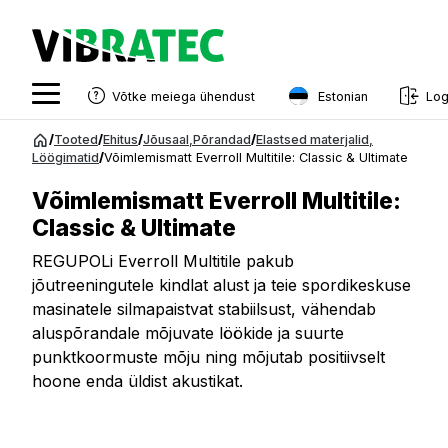
Estonian
Võtke meiega ühendust
Log
English
Hüppa
/
Tooted
/
Ehitus
/
Jõusaal
,
Põrandad
/
Elastsed materjalid
,
sisu
Löögimatid
/
Võimlemismatt Everroll Multitile: Classic & Ultimate
Swedish
juurde
Võimlemismatt Everroll Multitile:
Norwegian
Classic & Ultimate
French
REGUPOLi Everroll Multitile pakub
Estonian
jõutreeningutele kindlat alust ja teie spordikeskuse
masinatele silmapaistvat stabiilsust, vähendab
Finnish
aluspõrandale mõjuvate löökide ja suurte
Danish
punktkoormuste mõju ning mõjutab positiivselt
hoone enda üldist akustikat.