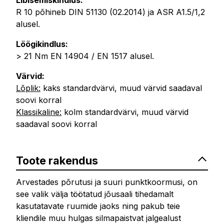
R 10 põhineb DIN 51130 (02.2014) ja ASR A1.5/1,2
alusel.
Löögikindlus:
> 21 Nm EN 14904 / EN 1517 alusel.
Värvid:
Lõplik:
kaks standardvärvi, muud värvid saadaval
soovi korral
Klassikaline:
kolm standardvärvi, muud värvid
saadaval soovi korral
Toote rakendus
Arvestades põrutusi ja suuri punktkoormusi, on
see valik välja töötatud jõusaali tihedamalt
kasutatavate ruumide jaoks ning pakub teie
kliendile muu hulgas silmapaistvat jalgealust