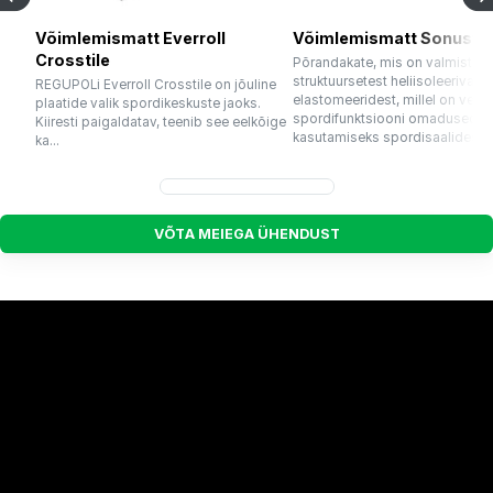
Võimlemismatt Everroll
Võimlemismatt Sonusfit 
Crosstile
Põrandakate, mis on valmistat
struktuursetest heliisoleerivates
REGUPOLi Everroll Crosstile on jõuline
elastomeeridest, millel on vedr
plaatide valik spordikeskuste jaoks.
spordifunktsiooni omadused,
Kiiresti paigaldatav, teenib see eelkõige
kasutamiseks spordisaalides. S
ka...
V
Õ
T
A
M
E
I
E
G
A
Ü
H
E
N
D
U
S
T