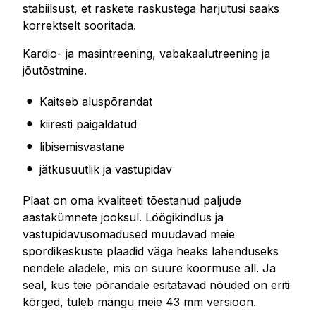
stabiilsust, et raskete raskustega harjutusi saaks
korrektselt sooritada.
Kardio- ja masintreening, vabakaalutreening ja
jõutõstmine.
Kaitseb aluspõrandat
kiiresti paigaldatud
libisemisvastane
jätkusuutlik ja vastupidav
Plaat on oma kvaliteeti tõestanud paljude
aastakümnete jooksul. Löögikindlus ja
vastupidavusomadused muudavad meie
spordikeskuste plaadid väga heaks lahenduseks
nendele aladele, mis on suure koormuse all. Ja
seal, kus teie põrandale esitatavad nõuded on eriti
kõrged, tuleb mängu meie 43 mm versioon.