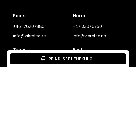
English
Rootsi
Norra
Swedish
+46 176207880
+47 33070750
Norwegian
info@vibratec.se
info@vibratec.no
French
Taani
Eesti
Estonian
PRINDI SEE LEHEKÜLG
+45 49132244
+372 56627990
Finnish
info@vibratec.dk
info@vibratec.ee
Danish
Soome
India
+35 8402589117
+91 7755996308
palvelu@3di.fi
rc@vibratec.in