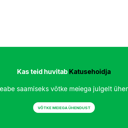
Kas teid huvitab
Katusehoidja
teabe saamiseks võtke meiega julgelt ühe
VÕTKE MEIEGA ÜHENDUST