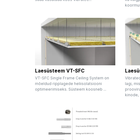
koormus
Laesüsteem VT-SFC
Laesü
VT-SFC Single Frame Ceiling System on
Vibrate
mõeldud ripplagede heliisolatsiooni
lagi, mi
optimeerimiseks. Süsteem koosneb ...
prooviru
kinode, 