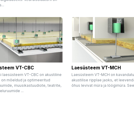
...
steem VT-CBC
Laesüsteem VT-MCH
ci laesüsteem VT-CBC on akustiline
Laesüsteem VT-MCH on kavandat
s on mõeldud ja optimeeritud
akustilise ripplae jaoks, et leeven
umide, muusikastuudiote, teatrite,
õhus levivat müra ja löögimüra. See.
eluruumide ...