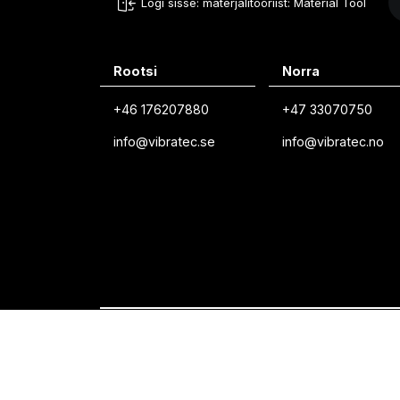
Logi sisse: materjalitööriist: Material Tool
Rootsi
Norra
+46 176207880
+47 33070750
info@vibratec.se
info@vibratec.no