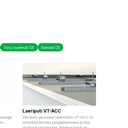
Toru summuti
(3)
Seinad
(2)
Laeriputi VT-ACC
emikuga
Vibrateci akustiline laekinnitus VT-ACC on
n ...
mõeldud lihtsaks paigaldamiseks ja hea
jõudluse tagamiseks. Kinnitus/riputi on