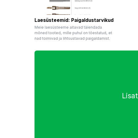
Laesüsteemid: Paigaldustarvikud
Meie laesüsteeme aitavad täiendada
mõned tooted, mille puhul on tõestatud, et
nad toimivad ja lihtsustavad paigaldamist.
Lisa