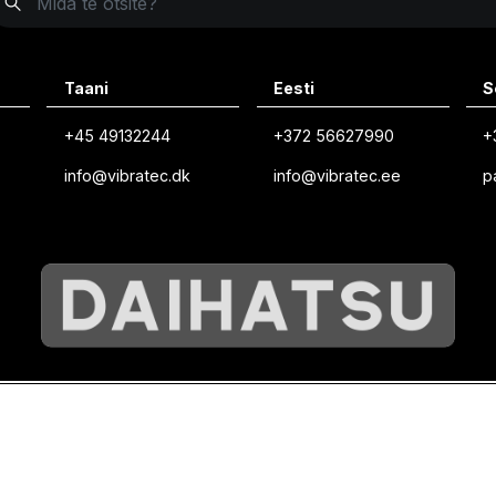
Taani
Eesti
S
+45 49132244
+372 56627990
+
info@vibratec.dk
info@vibratec.ee
p
©
VIBRATEC
⏺︎
KÜPSISTE POLIITIKA
⏺︎
PRIVAATSUSPOLIITIKA