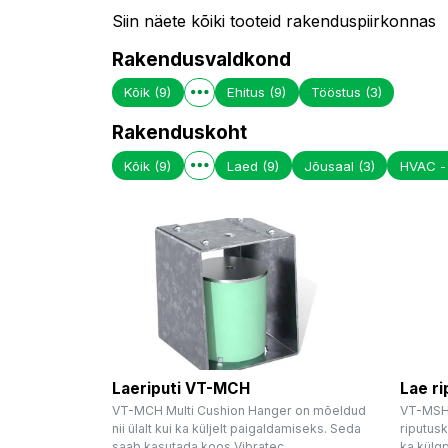
Siin näete kõiki tooteid rakenduspiirkonnas
Rakendusvaldkond
Kõik
(9)
Ehitus
(9)
Tööstus
(3)
Rakenduskoht
Kõik
(9)
Laed
(9)
Jõusaal
(3)
HVAC - 
Laeriputi VT-MCH
Lae r
VT-MCH Multi Cushion Hanger on mõeldud
VT-MSH 
nii ülalt kui ka küljelt paigaldamiseks. Seda
riputusk
saab kasutada koos Vibratec...
ka külgp