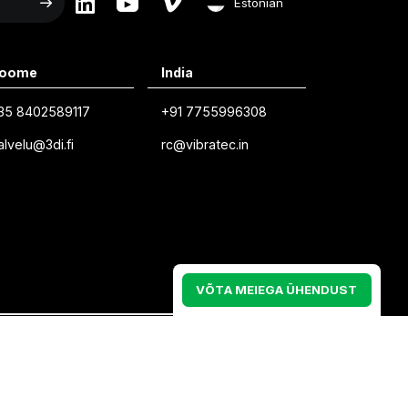
Estonian
English
oome
India
Swedish
35 8402589117
+91 7755996308
Norwegian
alvelu@3di.fi
rc@vibratec.in
French
Estonian
Finnish
Danish
V
Õ
T
A
M
E
I
E
G
A
Ü
H
E
N
D
U
S
T