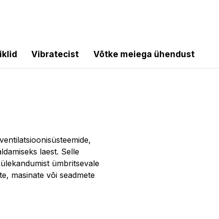
iklid
Vibratecist
Võtke meiega ühendust
ventilatsioonisüsteemide,
ldamiseks laest. Selle
 ülekandumist ümbritsevale
ete, masinate või seadmete