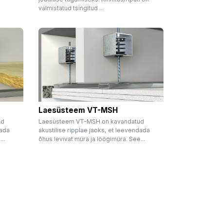
valmistatud tsingitud ...
Laesüsteem VT-MSH
ud
Laesüsteem VT-MSH on kavandatud
dada
akustilise ripplae jaoks, et leevendada
..
õhus levivat müra ja löögimüra. See...