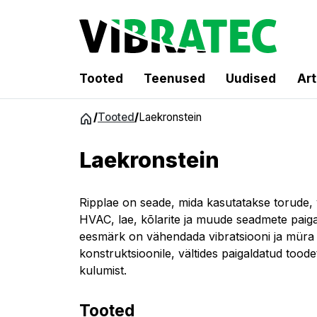
Tooted
Teenused
Uudised
Art
Hüppa
/
Tooted
/
Laekronstein
sisu
juurde
Laekronstein
Ripplae on seade, mida kasutatakse torude, 
HVAC, lae, kõlarite ja muude seadmete paiga
eesmärk on vähendada vibratsiooni ja müra
konstruktsioonile, vältides paigaldatud tood
kulumist.
Tooted