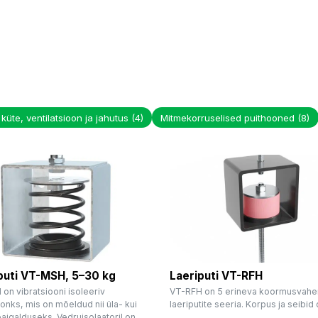
küte, ventilatsioon ja jahutus
(4)
Mitmekorruselised puithooned
(8)
iputi VT-MSH, 5–30 kg
Laeriputi VT-RFH
on vibratsiooni isoleeriv
VT-RFH on 5 erineva koormusvah
onks, mis on mõeldud nii üla- kui
laeriputite seeria. Korpus ja seibid o
aigalduseks. Vedruisolaatoril on