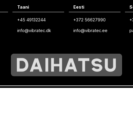
Taani
Eesti
S
+45 49132244
+372 56627990
+
info@vibratec.dk
info@vibratec.ee
p
©
VIBRATEC
⏺︎
KÜPSISTE POLIITIKA
⏺︎
PRIVAATSUSPOLIITIKA