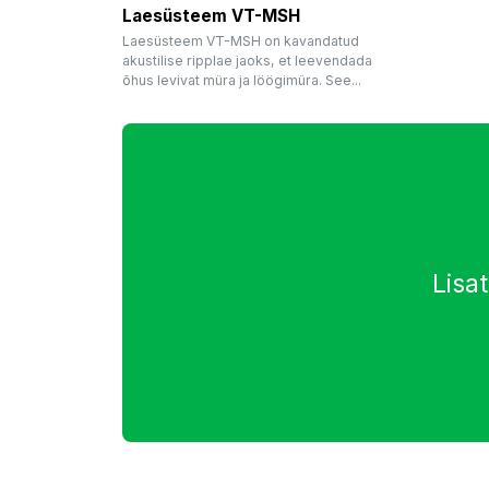
Laesüsteem VT-MSH
Laesüsteem VT-MSH on kavandatud
akustilise ripplae jaoks, et leevendada
õhus levivat müra ja löögimüra. See...
Lisa