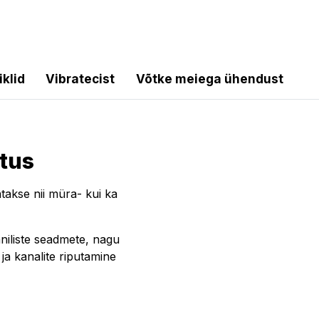
iklid
Vibratecist
Võtke meiega ühendust
tus
takse nii müra- kui ka
niliste seadmete, nagu
e ja kanalite riputamine