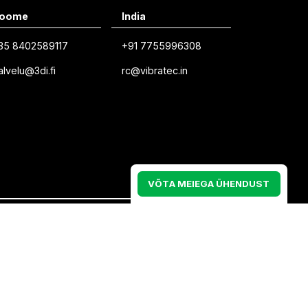
oome
India
Swedish
35 8402589117
+91 7755996308
Norwegian
alvelu@3di.fi
rc@vibratec.in
French
Estonian
Finnish
Danish
V
Õ
T
A
M
E
I
E
G
A
Ü
H
E
N
D
U
S
T