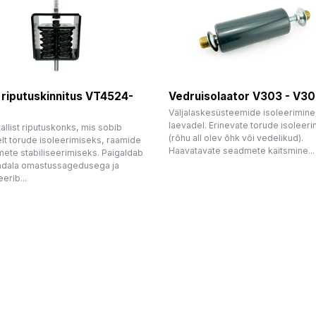
 riputuskinnitus VT4524-
Vedruisolaator V303 - V3
Väljalaskesüsteemide isoleerimine, 
laevadel. Erinevate torude isoleer
llist riputuskonks, mis sobib
(rõhu all olev õhk või vedelikud).
lt torude isoleerimiseks, raamide
Haavatavate seadmete kaitsmine...
mete stabiliseerimiseks. Paigaldab
dala omastussagedusega ja
erib...