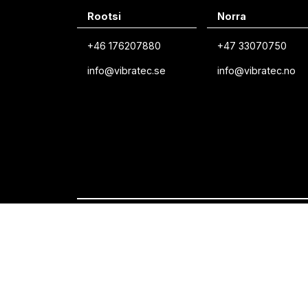
Rootsi
Norra
+46 176207880
+47 33070750
info@vibratec.se
info@vibratec.no