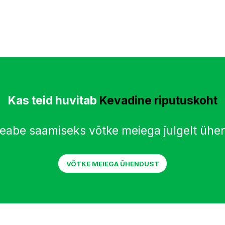
Kas teid huvitab
Kevadine riputuskoht
teabe saamiseks võtke meiega julgelt ühe
VÕTKE MEIEGA ÜHENDUST