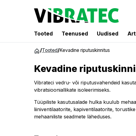
Tooted
Teenused
Uudised
Art
Hüppa
/
Tooted
/
Kevadine riputuskinnitus
sisu
juurde
Kevadine riputuskinni
Vibrateci vedru- või riputusvahendeid kasuta
vibratsiooniallikate isoleerimiseks.
Tüüpiliste kasutusalade hulka kuulub mehaa
liiniventilaatorite, kapiventilaatorite, torustik
mehaaniliste seadmete läheduses.