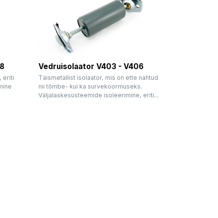
08
Vedruisolaator V403 - V406
eriti
Täismetallist isolaator, mis on ette nähtud
imine
nii tõmbe- kui ka survekoormuseks.
Väljalaskesüsteemide isoleerimine, eriti...