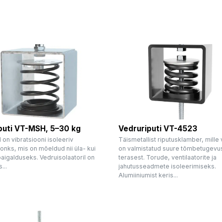
iputi VT-MSH, 5–30 kg
Vedruriputi VT-4523
on vibratsiooni isoleeriv
Täismetallist riputusklamber, mille
onks, mis on mõeldud nii üla- kui
on valmistatud suure tõmbetugev
aigalduseks. Vedruisolaatoril on
terasest. Torude, ventilaatorite ja
...
jahutusseadmete isoleerimiseks.
Alumiiniumist keris...