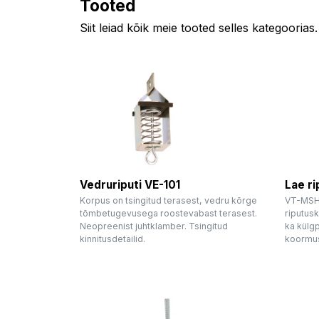
Tooted
Siit leiad kõik meie tooted selles kategoorias.
Vedruriputi VE-101
Lae r
Korpus on tsingitud terasest, vedru kõrge
VT-MSH 
tõmbetugevusega roostevabast terasest.
riputusk
Neopreenist juhtklamber. Tsingitud
ka külgp
kinnitusdetailid.
koormus