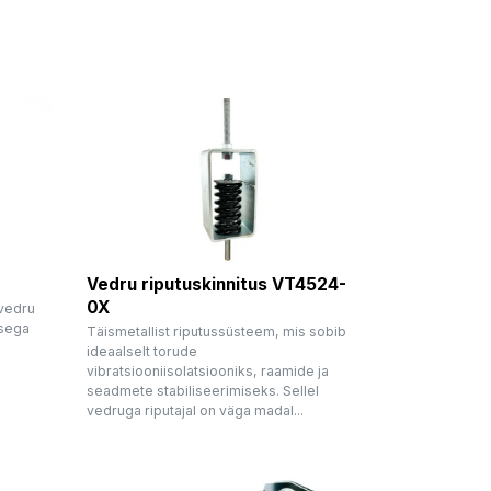
Vedru riputuskinnitus VT4524-
0X
 vedru
usega
Täismetallist riputussüsteem, mis sobib
ideaalselt torude
vibratsiooniisolatsiooniks, raamide ja
seadmete stabiliseerimiseks. Sellel
vedruga riputajal on väga madal...