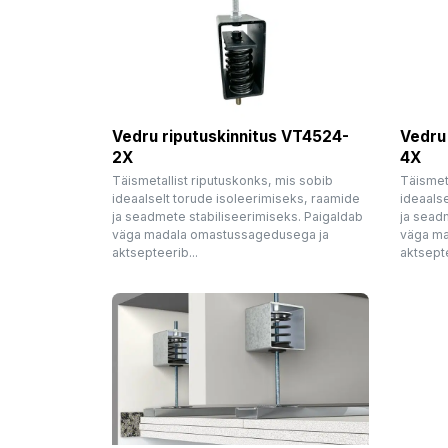
Vedru riputuskinnitus VT4524-
Vedru
2X
4X
Täismetallist riputuskonks, mis sobib
Täismeta
ideaalselt torude isoleerimiseks, raamide
ideaalse
ja seadmete stabiliseerimiseks. Paigaldab
ja sead
väga madala omastussagedusega ja
väga ma
aktsepteerib...
aktsepte