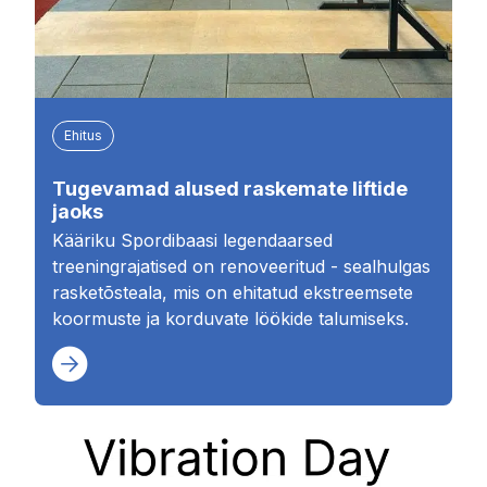
Ehitus
Tugevamad alused raskemate liftide
jaoks
Kääriku Spordibaasi legendaarsed
treeningrajatised on renoveeritud - sealhulgas
rasketõsteala, mis on ehitatud ekstreemsete
koormuste ja korduvate löökide talumiseks.