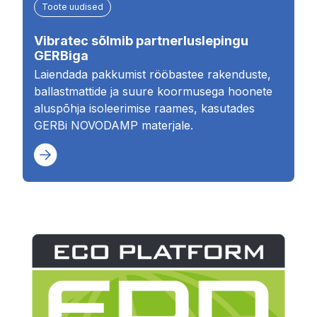
Toote uudised
Vibratec sõlmib partnerluslepingu
GERBiga
Laiendada pakkumist rööbastee rakenduste,
ballastmattide ja suure koormusega hoonete
aluspõhja isoleerimise raames, kasutades
GERBi NOVODAMP materjale.