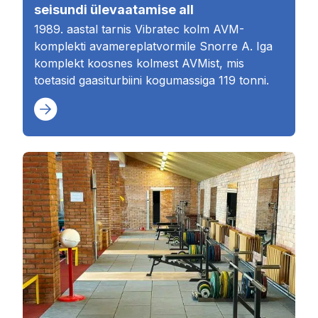
seisundi ülevaatamise all
1989. aastal tarnis Vibratec kolm AVM-
komplekti avamereplatvormile Snorre A. Iga
komplekt koosnes kolmest AVMist, mis
toetasid gaasiturbiini kogumassiga 119 tonni.