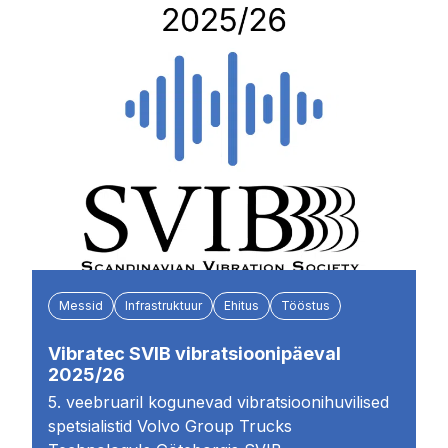
Messid
Infrastruktuur
Ehitus
Tööstus
Vibratec SVIB vibratsioonipäeval
2025/26
5. veebruaril kogunevad vibratsioonihuvilised
spetsialistid Volvo Group Trucks