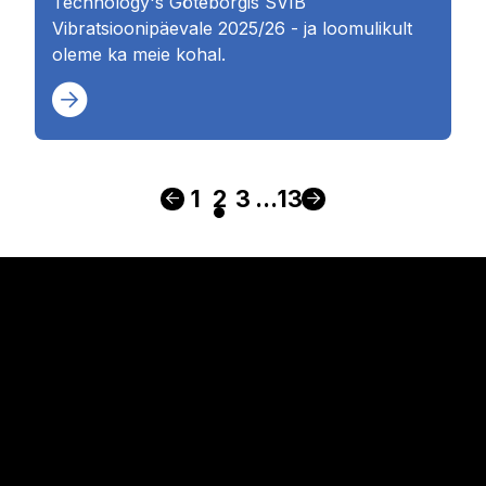
Technology's Göteborgis SVIB
Vibratsioonipäevale 2025/26 - ja loomulikult
oleme ka meie kohal.
1
2
3
...
13