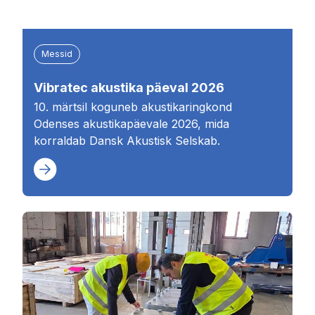
Messid
Vibratec akustika päeval 2026
10. märtsil koguneb akustikaringkond
Odenses akustikapäevale 2026, mida
korraldab Dansk Akustisk Selskab.