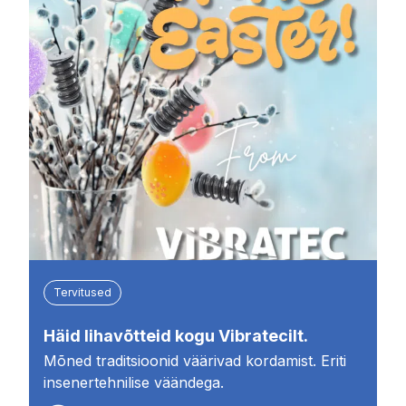
Tervitused
Häid lihavõtteid kogu Vibratecilt.
Mõned traditsioonid väärivad kordamist. Eriti
insenertehnilise väändega.