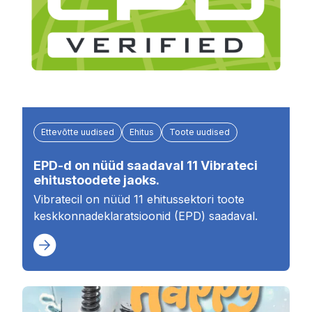
Ettevõtte uudised
Ehitus
Toote uudised
EPD-d on nüüd saadaval 11 Vibrateci
ehitustoodete jaoks.
Vibratecil on nüüd 11 ehitussektori toote
keskkonnadeklaratsioonid (EPD) saadaval.