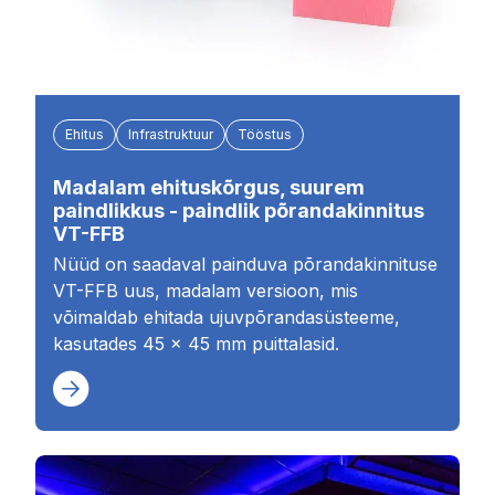
Ehitus
Infrastruktuur
Tööstus
Madalam ehituskõrgus, suurem
paindlikkus - paindlik põrandakinnitus
VT-FFB
Nüüd on saadaval painduva põrandakinnituse
VT-FFB uus, madalam versioon, mis
võimaldab ehitada ujuvpõrandasüsteeme,
kasutades 45 × 45 mm puittalasid.