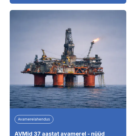
Avamerelahendus
AVMid 37 aastat avamerel - nüüd