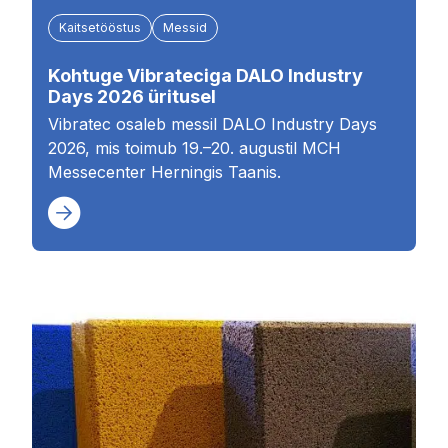
Kaitsetööstus
Messid
Kohtuge Vibrateciga DALO Industry
Days 2026 üritusel
Vibratec osaleb messil DALO Industry Days
2026, mis toimub 19.–20. augustil MCH
Messecenter Herningis Taanis.