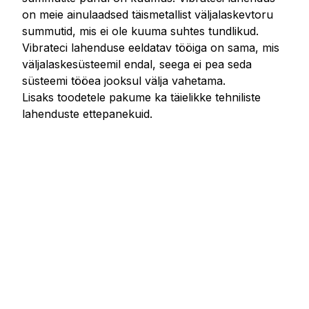
on meie ainulaadsed täismetallist väljalaskevtoru
summutid, mis ei ole kuuma suhtes tundlikud.
Vibrateci lahenduse eeldatav tööiga on sama, mis
väljalaskesüsteemil endal, seega ei pea seda
süsteemi tööea jooksul välja vahetama.
Lisaks toodetele pakume ka täielikke tehniliste
lahenduste ettepanekuid.