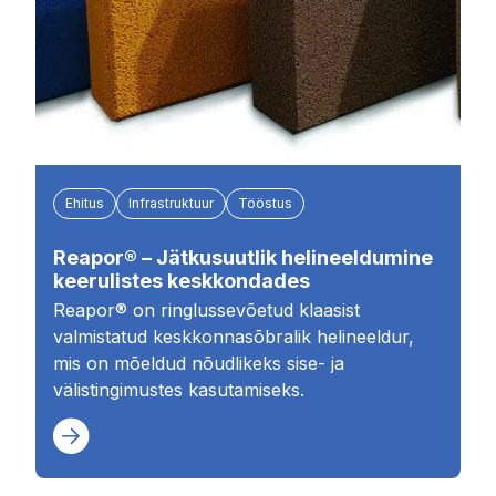
Ehitus
Infrastruktuur
Tööstus
Reapor® – Jätkusuutlik helineeldumine
keerulistes keskkondades
Reapor® on ringlussevõetud klaasist
valmistatud keskkonnasõbralik helineeldur,
mis on mõeldud nõudlikeks sise- ja
välistingimustes kasutamiseks.