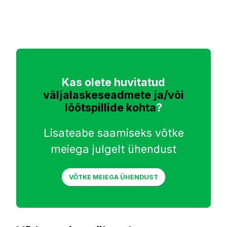
Kas olete huvitatud
väljalaskeseadmete ja/või
lõõtspillide kohta
?
Lisateabe saamiseks võtke
meiega julgelt ühendust
VÕTKE MEIEGA ÜHENDUST