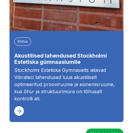
Ehitus
Akustilised lahendused Stockholmi
Estetiska gümnaasiumile
Stockholmi Estetiska Gymnasietis aitavad
Vibrateci lahendused luua akustiliselt
optimeeritud prooviruume ja esinemisruume,
kus õhu- ja struktuurimüra on tõhusalt
kontrolli all.