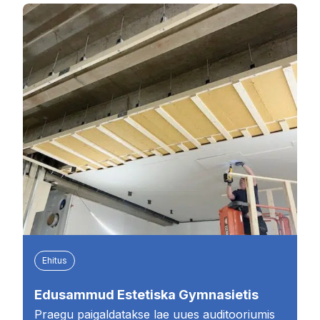
Ehitus
Edusammud Estetiska Gymnasietis
Praegu paigaldatakse lae uues auditooriumis