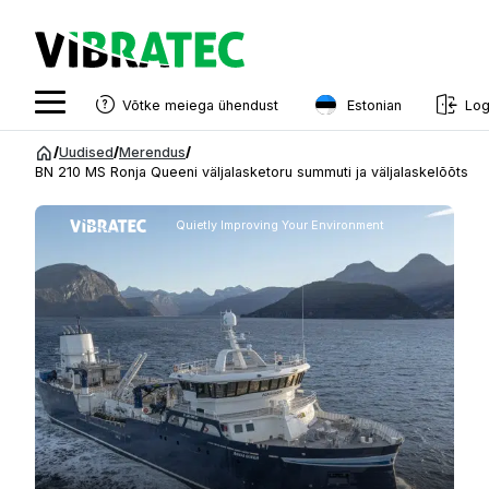
Estonian
Võtke meiega ühendust
Log
English
Hüppa
/
Uudised
/
Merendus
/
sisu
BN 210 MS Ronja Queeni väljalasketoru summuti ja väljalaskelõõts
Swedish
juurde
Norwegian
Quietly Improving Your Environment
French
Estonian
Finnish
Danish