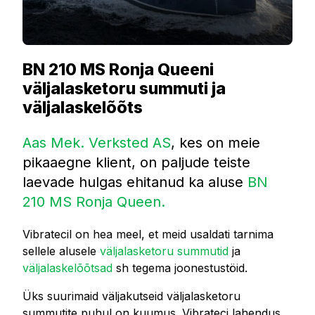
BN 210 MS Ronja Queeni
väljalasketoru summuti ja
väljalaskelõõts
Aas Mek. Verksted AS
, kes on meie
pikaaegne klient, on paljude teiste
laevade hulgas ehitanud ka aluse
BN
210 MS Ronja Queen.
Vibratecil on hea meel, et meid usaldati tarnima
sellele alusele
väljalasketoru summutid
ja
väljalaskelõõtsad
sh tegema joonestustöid.
Üks suurimaid väljakutseid väljalasketoru
summutite puhul on kuumus. Vibrateci lahendus