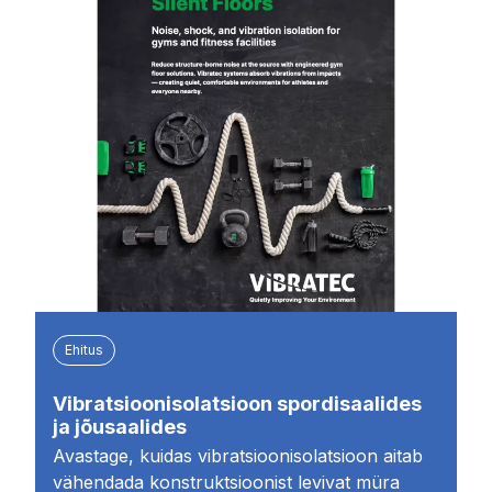
Ehitus
Vibratsioonisolatsioon spordisaalides
ja jõusaalides
Avastage, kuidas vibratsioonisolatsioon aitab
vähendada konstruktsioonist levivat müra