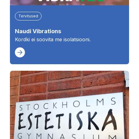
Tervitused
Naudi Vibrations
Kordki ei soovita me isolatsiooni.