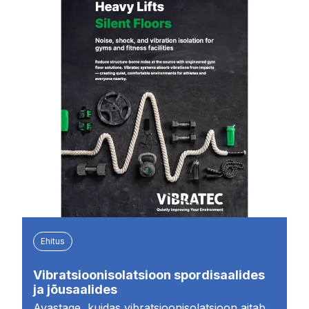
Ehitus
Vibratsioonisolatsioon spordisaalides
ja jõusaalides
Avastage, kuidas vibratsioonisolatsioon aitab