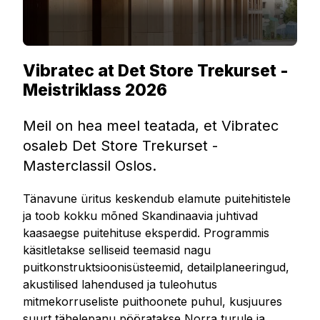
Vibratec at Det Store Trekurset -
Meistriklass 2026
Meil on hea meel teatada, et Vibratec
osaleb Det Store Trekurset -
Masterclassil Oslos.
Tänavune üritus keskendub elamute puitehitistele
ja toob kokku mõned Skandinaavia juhtivad
kaasaegse puitehituse eksperdid. Programmis
käsitletakse selliseid teemasid nagu
puitkonstruktsioonisüsteemid, detailplaneeringud,
akustilised lahendused ja tuleohutus
mitmekorruseliste puithoonete puhul, kusjuures
suurt tähelepanu pööratakse Norra turule ja