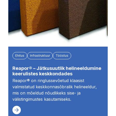
Ehitus
Infrastruktuur
Tööstus
Reapor® – Jätkusuutlik helineeldumine
keerulistes keskkondades
Reapor® on ringlussevõetud klaasist
valmistatud keskkonnasõbralik helineeldur,
mis on mõeldud nõudlikeks sise- ja
välistingimustes kasutamiseks.