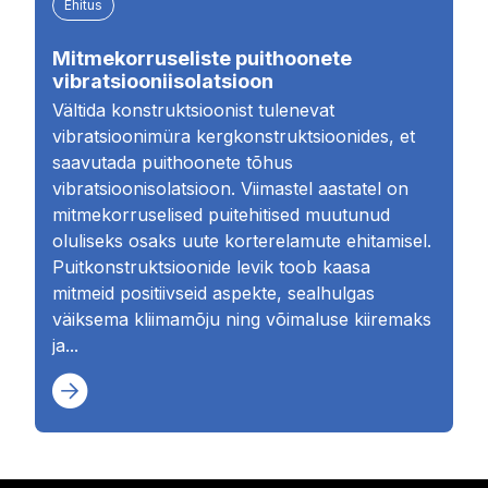
Ehitus
Mitmekorruseliste puithoonete
vibratsiooniisolatsioon
Vältida konstruktsioonist tulenevat
vibratsioonimüra kergkonstruktsioonides, et
saavutada puithoonete tõhus
vibratsioonisolatsioon. Viimastel aastatel on
mitmekorruselised puitehitised muutunud
oluliseks osaks uute korterelamute ehitamisel.
Puitkonstruktsioonide levik toob kaasa
mitmeid positiivseid aspekte, sealhulgas
väiksema kliimamõju ning võimaluse kiiremaks
ja...