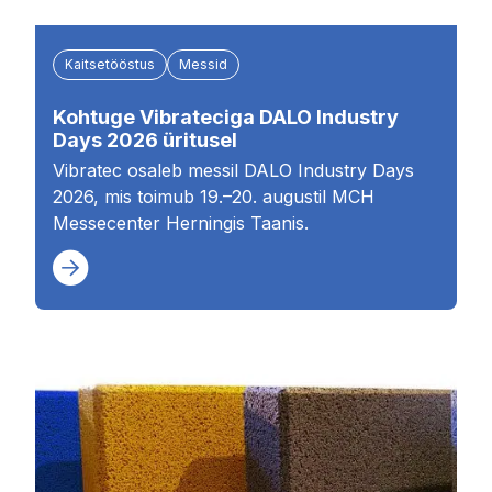
Kaitsetööstus
Messid
Kohtuge Vibrateciga DALO Industry
Days 2026 üritusel
Vibratec osaleb messil DALO Industry Days
2026, mis toimub 19.–20. augustil MCH
Messecenter Herningis Taanis.