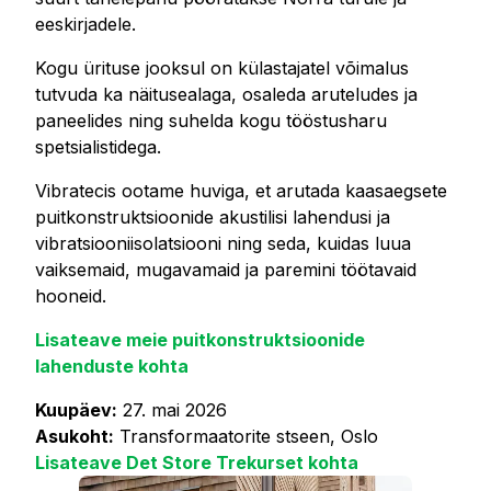
eeskirjadele.
Kogu ürituse jooksul on külastajatel võimalus
tutvuda ka näitusealaga, osaleda aruteludes ja
paneelides ning suhelda kogu tööstusharu
spetsialistidega.
Vibratecis ootame huviga, et arutada kaasaegsete
puitkonstruktsioonide akustilisi lahendusi ja
vibratsiooniisolatsiooni ning seda, kuidas luua
vaiksemaid, mugavamaid ja paremini töötavaid
hooneid.
Lisateave meie puitkonstruktsioonide
lahenduste kohta
Kuupäev:
27. mai 2026
Asukoht:
Transformaatorite stseen, Oslo
Lisateave Det Store Trekurset kohta