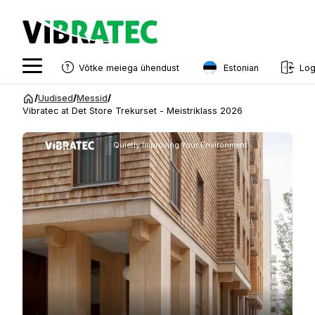
Estonian
Võtke meiega ühendust
Log
English
Hüppa
/
Uudised
/
Messid
/
sisu
Vibratec at Det Store Trekurset - Meistriklass 2026
Swedish
juurde
Norwegian
Quietly Improving Your Environment
French
Estonian
Finnish
Danish