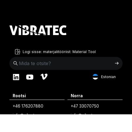
Logi sisse: materjalitööriist: Material Tool
Estonian
English
Rootsi
Norra
Swedish
+46 176207880
+47 33070750
Norwegian
info@vibratec.se
info@vibratec.no
French
Taani
Eesti
Estonian