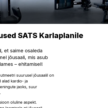
used SATS Karlaplanile
, et saime osaleda
el jõusaali, mis asub
ames – ehitamisel!
utmeetri suurusel jõusaalil on
alad kardio- ja
eningute jaoks, suur
.
tsioon oluline aspekt.
 loomisele nii jõusaali