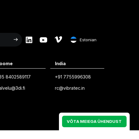
Estonian
English
oome
India
Swedish
35 8402589117
+91 7755996308
Norwegian
alvelu@3di.fi
rc@vibratec.in
French
Estonian
Finnish
V
Õ
T
A
M
E
I
E
G
A
Ü
H
E
N
D
U
S
T
Danish