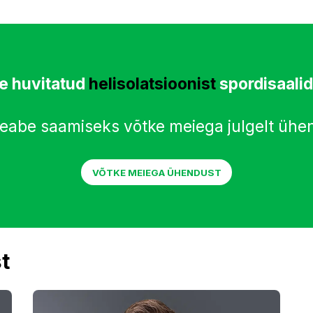
te huvitatud
helisolatsioonist
spordisaalid
teabe saamiseks võtke meiega julgelt ühe
VÕTKE MEIEGA ÜHENDUST
t