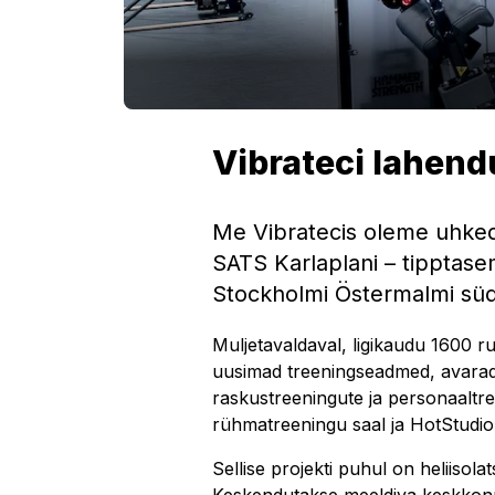
Vibrateci lahend
Me Vibratecis oleme uhked
SATS Karlaplani – tipptasem
Stockholmi Östermalmi süd
Muljetavaldaval, ligikaudu 1600 ru
uusimad treeningseadmed, avarad 
raskustreeningute ja personaaltre
rühmatreeningu saal ja HotStudio
Sellise projekti puhul on heliisola
Keskendutakse meeldiva keskkonna