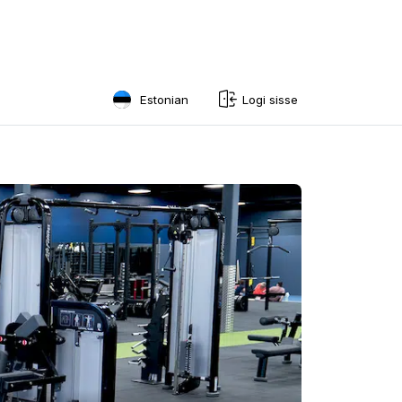
Estonian
Logi sisse
English
Swedish
Norwegian
French
Estonian
Finnish
Danish