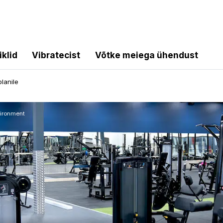
iklid
Vibratecist
Võtke meiega ühendust
lanile
vironment