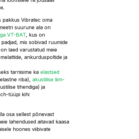
e.
ks pakkus Vibratec oma
tmeetri suurune ala on
iga VT-BAT
, kus on
padjad, mis sobivad ruumide
e on laed varustatud meie
melattide, ankurduspoltide ja
iseks tarnisime ka
elastsed
elastne riba),
akustilise liim-
stilise tihendiga) ja
ch-tüüpi kihi
la osa sellest põnevast
 meie lahendused aitavad kaasa
sele hoones viibivate