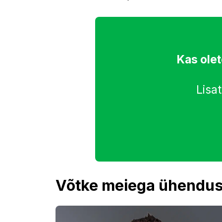
Kas ole
Lisa
Võtke meiega ühendus