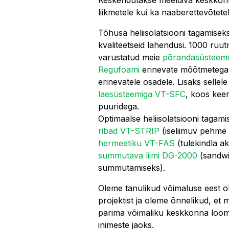
liikmetele kui ka naaberettevõtetel
Tõhusa heliisolatsiooni tagamise
kvaliteetseid lahendusi. 1000 ruu
varustatud meie
põrandasüsteem
Regufoami
erinevate mõõtmetega 
erinevatele osadele. Lisaks sellel
laesüsteemiga VT-SFC
, koos keer
puuridega.
Optimaalse heliisolatsiooni tagam
ribad VT-STRIP
(iseliimuv pehme 
hermeetiku VT-FAS
(tulekindla aku
summutava liimi DG-2000
(sandwi
summutamiseks).
Oleme tänulikud võimaluse eest ol
projektist ja oleme õnnelikud, et
parima võimaliku keskkonna loomi
inimeste jaoks.