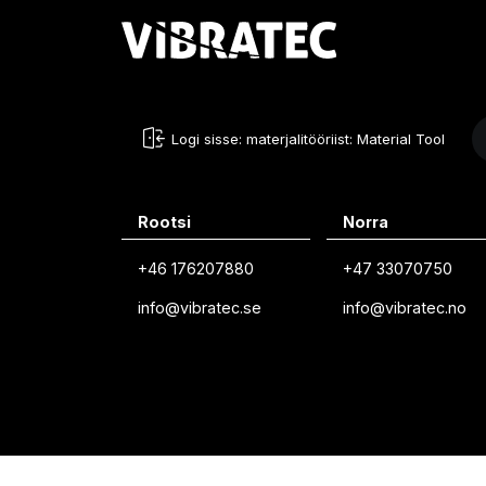
Logi sisse: materjalitööriist: Material Tool
Rootsi
Norra
+46 176207880
+47 33070750
info@vibratec.se
info@vibratec.no