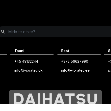
Taani
Eesti
S
+45 49132244
+372 56627990
+
info@vibratec.dk
info@vibratec.ee
p