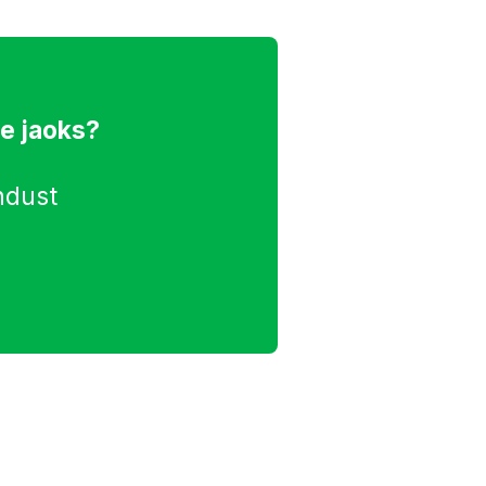
e jaoks?
ndust