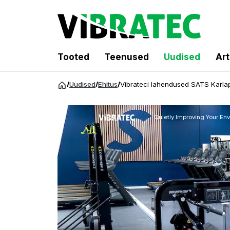
Tooted
Teenused
Uudised
Art
Hüppa
/
Uudised
/
Ehitus
/
Vibrateci lahendused SATS Karlap
sisu
juurde
Quietly Improving Your En