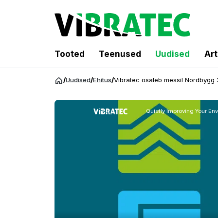
Tooted
Teenused
Uudised
Art
Hüppa
/
Uudised
/
Ehitus
/
Vibratec osaleb messil Nordbygg
sisu
juurde
Quietly Improving Your En