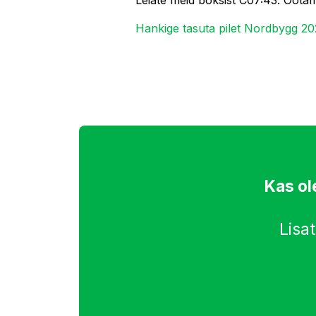
Hankige tasuta pilet Nordbygg 20
Kas ol
Lisa