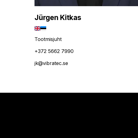
Jürgen Kitkas
Tootmisjuht
+372 5662 7990
jk@vibratec.se