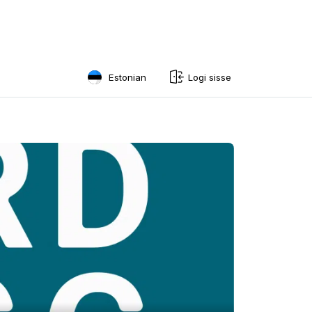
Estonian
Logi sisse
English
Swedish
Norwegian
French
Estonian
Finnish
Danish