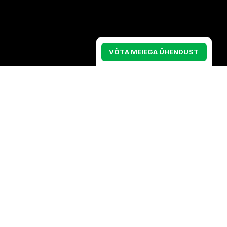
Estonian
Finnish
Danish
V
Õ
T
A
M
E
I
E
G
A
Ü
H
E
N
D
U
S
T