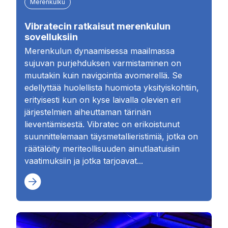
Merenkulku
Vibratecin ratkaisut merenkulun
sovelluksiin
Merenkulun dynaamisessa maailmassa
sujuvan purjehduksen varmistaminen on
muutakin kuin navigointia avomerellä. Se
edellyttää huolellista huomiota yksityiskohtiin,
erityisesti kun on kyse laivalla olevien eri
järjestelmien aiheuttaman tärinän
lieventämisestä. Vibratec on erikoistunut
suunnittelemaan täysmetallieristimiä, jotka on
räätälöity meriteollisuuden ainutlaatuisiin
vaatimuksiin ja jotka tarjoavat...