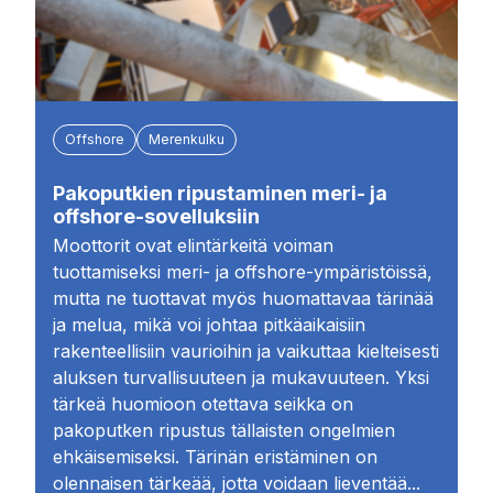
Offshore
Merenkulku
Pakoputkien ripustaminen meri- ja
offshore-sovelluksiin
Moottorit ovat elintärkeitä voiman
tuottamiseksi meri- ja offshore-ympäristöissä,
mutta ne tuottavat myös huomattavaa tärinää
ja melua, mikä voi johtaa pitkäaikaisiin
rakenteellisiin vaurioihin ja vaikuttaa kielteisesti
aluksen turvallisuuteen ja mukavuuteen. Yksi
tärkeä huomioon otettava seikka on
pakoputken ripustus tällaisten ongelmien
ehkäisemiseksi. Tärinän eristäminen on
olennaisen tärkeää, jotta voidaan lieventää...