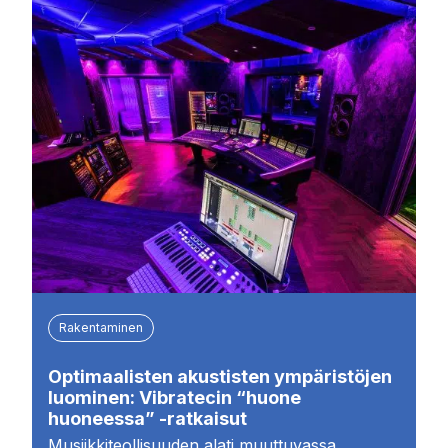
Rakentaminen
Optimaalisten akustisten ympäristöjen
luominen: Vibratecin “huone
huoneessa” -ratkaisut
Musiikkiteollisuuden alati muuttuvassa