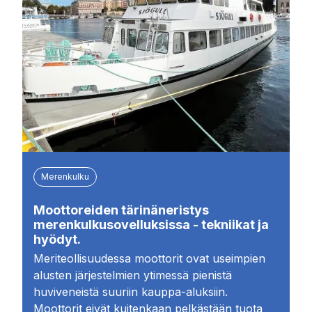
Merenkulku
Moottoreiden tärinäneristys
merenkulkusovelluksissa - tekniikat ja
hyödyt.
Meriteollisuudessa moottorit ovat useimpien
alusten järjestelmien ytimessä pienistä
huviveneistä suuriin kauppa-aluksiin.
Moottorit eivät kuitenkaan pelkästään tuota