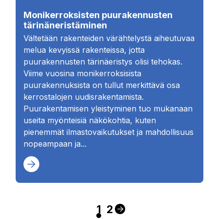
Monikerroksisten puurakennusten
tärinäneristäminen
Vältetään rakenteiden värähtelystä aiheutuvaa
melua kevyissä rakenteissa, jotta
puurakennusten tärinäeristys olisi tehokas.
Viime vuosina monikerroksisista
puurakennuksista on tullut merkittävä osa
kerrostalojen uudisrakentamista.
Puurakentamisen yleistyminen tuo mukanaan
useita myönteisiä näkökohtia, kuten
pienemmät ilmastovaikutukset ja mahdollisuus
nopeampaan ja...
1
2