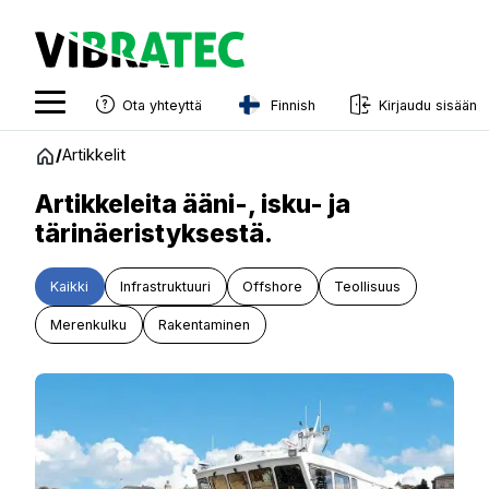
Finnish
Ota yhteyttä
Kirjaudu sisään
English
Siirry
/
Artikkelit
sisältöön
Swedish
Artikkeleita ääni-, isku- ja
Norwegian
tärinäeristyksestä.
French
Kaikki
Infrastruktuuri
Offshore
Teollisuus
Estonian
Merenkulku
Rakentaminen
Finnish
Danish