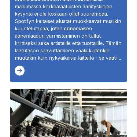
maailmassa korkealaatuisten äänitystilojen
kysyntä ei ole koskaan ollut suurempaa.
Spotifyn kaltaiset alustat muokkaavat musiikin
kuuntelutapaa, joten erinomaisen
äänenlaadun varmistaminen on tullut
kriittiseksi sekä artisteille että tuottajille. Tämän
laatutason saavuttaminen vaatii kuitenkin
muutakin kuin nykyaikaisia laitteita - se vaatii...