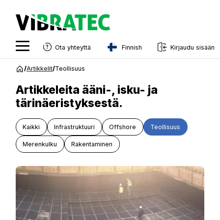
Finnish
Ota yhteyttä
Kirjaudu sisään
English
Siirry
/
Artikkelit
/
Teollisuus
sisältöön
Swedish
Artikkeleita ääni-, isku- ja
Norwegian
tärinäeristyksestä.
French
Kaikki
Infrastruktuuri
Offshore
Teollisuus
Estonian
Merenkulku
Rakentaminen
Finnish
Danish