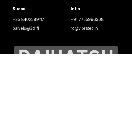
Suomi
Intia
+35 8402589117
+91 7755996308
palvelu@3di.fi
rc@vibratec.in
©
VIBRATEC
⏺︎
EVÄSTEKÄYTÄNTÖ
⏺︎
TIETOSUOJAKÄYTÄNTÖ