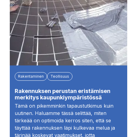
Rakentaminen
Teollisuus
Rakennuksen perustan eristämisen
merkitys kaupunkiympäristössä
Tämä on pikemminkin tapaustutkimus kuin
uutinen. Haluamme tässä selittää, miten
tärkeää on optimoida kerros siten, että se
täyttää rakennuksen läpi kulkevaa melua ja
tärinää koskevat vaatimukset, jotta