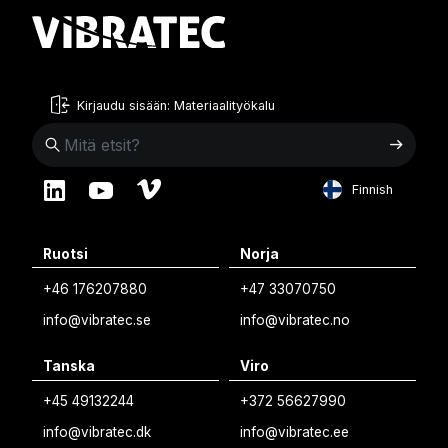
Kirjaudu sisään: Materiaalityökalu
Finnish
English
Ruotsi
Norja
Swedish
+46 176207880
+47 33070750
Norwegian
info@vibratec.se
info@vibratec.no
French
Tanska
Viro
Estonian
+45 49132244
+372 56627990
Finnish
info@vibratec.dk
info@vibratec.ee
Danish