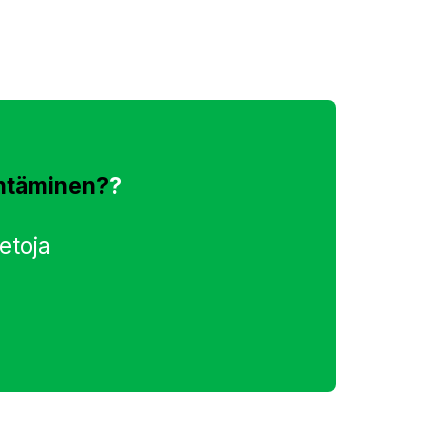
ntäminen?
?
etoja