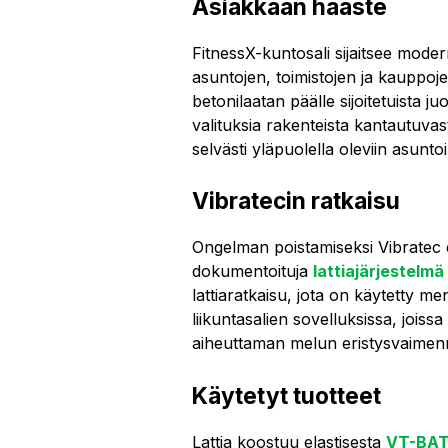
Asiakkaan haaste
FitnessX-kuntosali sijaitsee mod
asuntojen, toimistojen ja kaupp
betonilaatan päälle sijoitetuista ju
valituksia rakenteista kantautuvas
selvästi yläpuolella oleviin asuntoi
Vibratecin ratkaisu
Ongelman poistamiseksi Vibratec eh
dokumentoituja
lattiajärjestelm
lattiaratkaisu, jota on käytetty m
liikuntasalien sovelluksissa, jois
aiheuttaman melun eristysvaimen
Käytetyt tuotteet
Lattia koostuu elastisesta
VT-BAT-