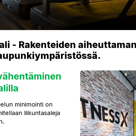
ali - Rakenteiden aiheuttama
aupunkiympäristössä.
 vähentäminen
lilla
elun minimointi on
tellaan liikuntasaleja
n.