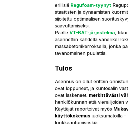
erillisiä
Regufoam-tyynyt
Regupol
staattisten ja dynaamisten kuormi
sijoitettu optimaalisen suoritusky
saavuttamiseksi.
Päälle
VT-BAT-järjestelmä
, liiku
asennettiin kahdella vanerikerroks
massabetonikerroksella, jonka pää
tavanomainen puulattia.
Tulos
Asennus on ollut erittäin onnistu
ovat loppuneet, ja kuntosalin vas
ovat laskeneet.
merkittävästi v
henkilökunnan että vierailijoiden v
Käyttäjät raportoivat myös
Mukav
käyttökokemus
juoksumatoilla - 
loukkaantumisriskiä.