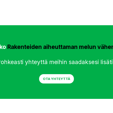
tko
Rakenteiden aiheuttaman melun vähe
rohkeasti yhteyttä meihin saadaksesi lisäti
OTA YHTEYTTÄ