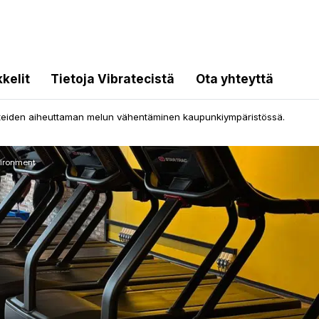
kkelit
Tietoja Vibratecistä
Ota yhteyttä
nteiden aiheuttaman melun vähentäminen kaupunkiympäristössä.
vironment