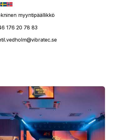
kninen myyntipäällikkö
46 176 20 78 83
etil.vedholm@vibratec.se