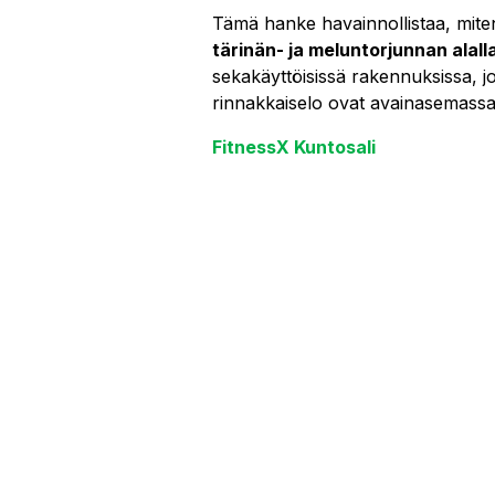
Tämä hanke havainnollistaa, mit
tärinän- ja meluntorjunnan alall
sekakäyttöisissä rakennuksissa, joi
rinnakkaiselo ovat avainasemassa
FitnessX Kuntosali