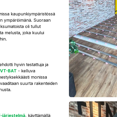
ernissa kaupunkiympäristössä
ojen ympäröimänä. Suoraan
oksumatoista oli tullut
ta melusta, joka kuului
hin.
dotti hyvin testattuja ja
ä VT-BAT
- kelluva
enestyksekkäästi monissa
sa vaaditaan suurta rakenteiden
nusta.
järjestelmä
, käyttämällä