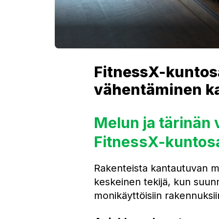
FitnessX-kuntos
vähentäminen k
Melun ja tärinän
FitnessX-kuntosa
Rakenteista kantautuvan m
keskeinen tekijä, kun suunni
monikäyttöisiin rakennuksii