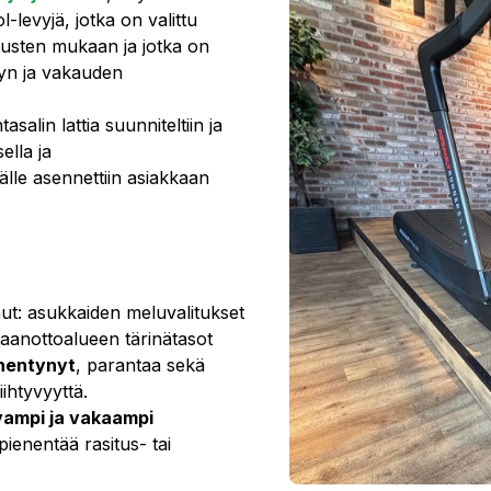
-levyjä, jotka on valittu
tusten mukaan ja jotka on
vyn ja vakauden
ntasalin lattia suunniteltiin ja
ella ja
lle asennettiin asiakkaan
nut: asukkaiden meluvalitukset
taanottoalueen tärinätasot
ähentynyt
, parantaa sekä
iihtyvyyttä.
ampi ja vakaampi
pienentää rasitus- tai