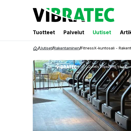
Tuotteet
Palvelut
Uutiset
Arti
Siirry
/
Uutiset
/
Rakentaminen
/
FitnessX-kuntosali - Rake
sisältöön
Quietly Improving Your En