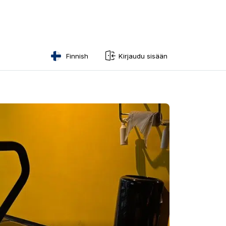
Finnish
Kirjaudu sisään
English
Swedish
Norwegian
French
Estonian
Finnish
Danish