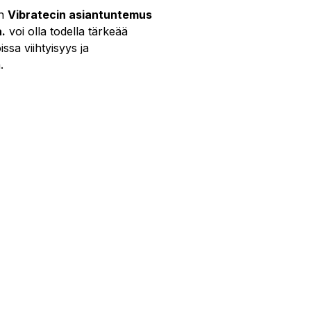
en
Vibratecin asiantuntemus
a.
voi olla todella tärkeää
ssa viihtyisyys ja
.