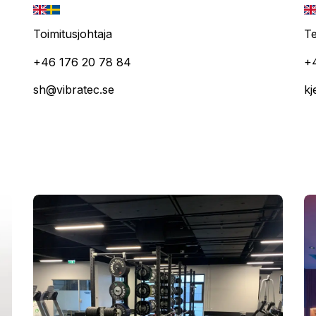
Toimitusjohtaja
Te
+46 176 20 78 84
+
sh@vibratec.se
kj