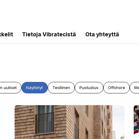
kkelit
Tietoja Vibratecistä
Ota yhteyttä
n uutiset
Näyttelyt
Teollinen
Puolustus
Offshore
Me