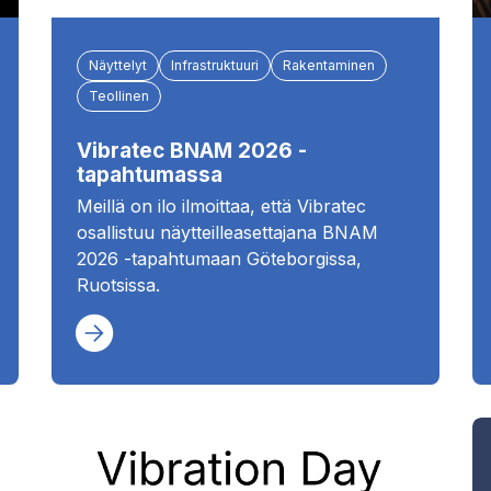
Näyttelyt
Infrastruktuuri
Rakentaminen
Teollinen
Vibratec BNAM 2026 -
tapahtumassa
Meillä on ilo ilmoittaa, että Vibratec
osallistuu näytteilleasettajana BNAM
2026 -tapahtumaan Göteborgissa,
Ruotsissa.