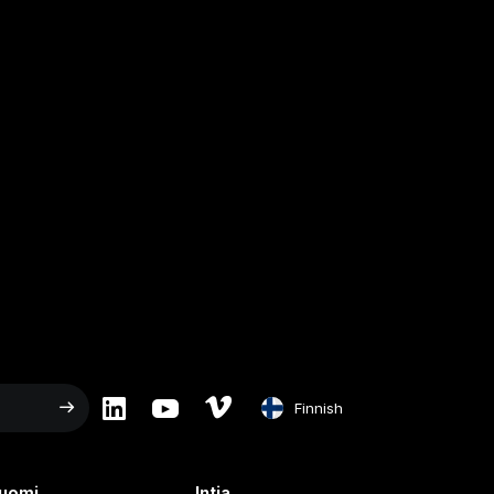
Finnish
English
uomi
Intia