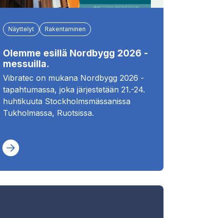
Näyttelyt
Rakentaminen
Olemme esillä Nordbygg 2026 -
messuilla.
Vibratec on mukana Nordbygg 2026 -
tapahtumassa, joka järjestetään 21.-24.
huhtikuuta Stockholmsmässanissa
Tukholmassa, Ruotsissa.