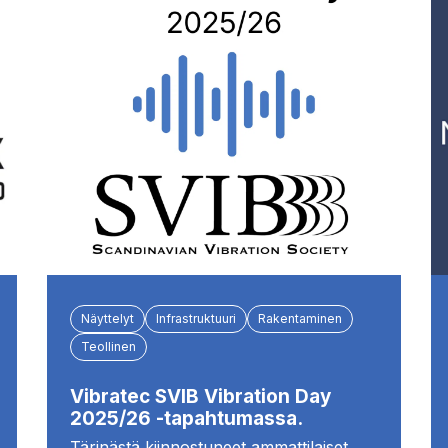
Näyttelyt
Infrastruktuuri
Rakentaminen
Teollinen
Vibratec SVIB Vibration Day
2025/26 -tapahtumassa.
Tärinästä kiinnostuneet ammattilaiset