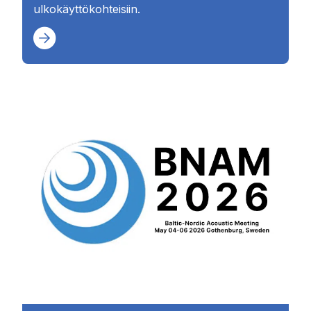
ulkokäyttökohteisiin.