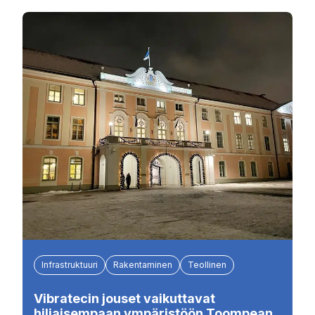
Infrastruktuuri
Rakentaminen
Teollinen
Vibratecin jouset vaikuttavat
hiljaisempaan ympäristöön Toompean