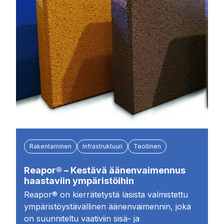
Rakentaminen
Infrastruktuuri
Teollinen
Reapor® – Kestävä äänenvaimennus
haastaviin ympäristöihin
Reapor® on kierrätetystä lasista valmistettu
ympäristöystävällinen äänenvaimennin, joka
on suunniteltu vaativiin sisä- ja