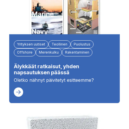
Yrityksen uutiset
Teollinen
Puolustus
Offshore
Merenkulku
Rakentaminen
Älykkäät ratkaisut, yhden
napsautuksen päässä
Oletko nähnyt päivitetyt esitteemme?