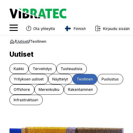
Finnish
Ota yhteyttä
Kirjaudu sisään
English
Siirry
/
Uutiset
/
Teollinen
sisältöön
Swedish
Uutiset
Norwegian
Kaikki
Tervehdys
Tuoteuutisia
French
Yrityksen uutiset
Näyttelyt
Teollinen
Puolustus
Estonian
Offshore
Merenkulku
Rakentaminen
Finnish
Infrastruktuuri
Danish