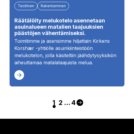
Teollinen
Rakentaminen
Räätälöity melukotelo asennetaan
asuinalueen matalien taajuuksien
päästöjen vähentämiseksi.
Toimitimme ja asensimme hiljattain Kirkens
Korshær -yhtiölle asuinkiinteistöön
melukotelon, jolla käsiteltiin jäähdytysyksikön
aiheuttamaa matalataajuista melua.
1
2
...
4